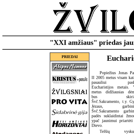
"XXI amžiaus" priedas jau
Euchari
PRIEDAI
Popiežius Jonas Pa
II 2005 metus visam kat
pasauliui paske
Eucharistijos metais. 
metus didžiausias dėm
bus skiria
Švč.Sakramento, t.y. G
Jėzaus, garbini
Švč.Sakramento garbin
padės suklaidintai žmon
ypač jaunimui priartėti
Dievo.
Telšių vyskup