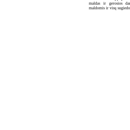
maldas ir gerosios dar
maldomis ir visų sugied