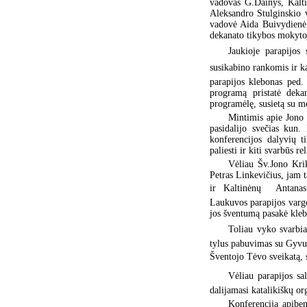
vadovas G.Dainys, Kalt
Aleksandro Stulginskio 
vadovė Aida Buivydienė 
dekanato tikybos mokyto
Jaukioje parapijos 
susikabino rankomis ir k
parapijos klebonas ped. 
programą pristatė deka
programėlę, susietą su me
Mintimis apie Jono P
pasidalijo svečias kun.
konferencijos dalyvių 
paliesti ir kiti svarbūs re
Vėliau Šv.Jono Krik
Petras Linkevičius, jam t
ir Kaltinėnų  Antana
Laukuvos parapijos varg
jos šventumą pasakė kleb
Toliau vyko svarbia
tylus pabuvimas su Gyvu
Šventojo Tėvo sveikatą, su
Vėliau parapijos sa
dalijamasi katalikiškų or
Konferenciją apiben