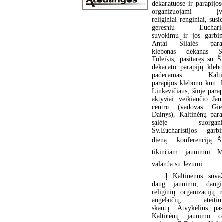
dekanatuose ir parapijos
organizuojami įva
religiniai renginiai, susi
geresniu Eucharist
suvokimu ir jos garbi
Antai Šilalės parap
klebonas dekanas St
Toleikis, pasitaręs su Ši
dekanato parapijų klebo
padedamas Kalti
parapijos klebono kun. 
Linkevičiaus, šioje parap
aktyviai veikiančio Ja
centro (vadovas Gied
Dainys), Kaltinėnų para
salėje suorgani
Šv.Eucharistijos garb
dieną  konferenciją Ši
tikinčiam jaunimui M
valanda su Jėzumi.
Į Kaltinėnus suva
daug jaunimo, daugia
religinių organizacijų n
angelaičių, ateitini
skautų. Atvykėlius pas
Kaltinėnų jaunimo ce