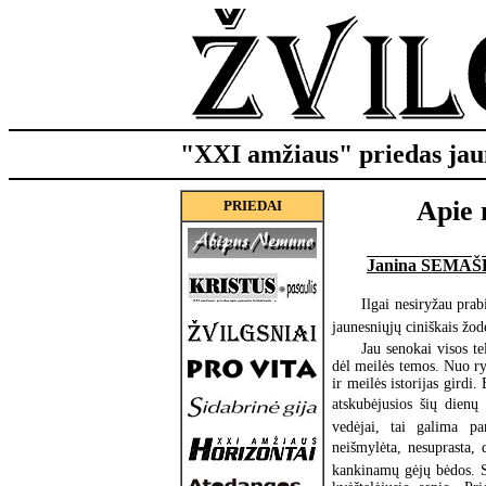
"XXI amžiaus" priedas jau
Apie 
PRIEDAI
Janina SEMA
Ilgai nesiryžau prab
jaunesniųjų ciniškais žode
Jau senokai visos te
dėl meilės temos. Nuo ry
ir meilės istorijas girdi
atskubėjusios šių dienų 
vedėjai, tai galima pa
neišmylėta, nesuprasta,
kankinamų gėjų bėdos. Se