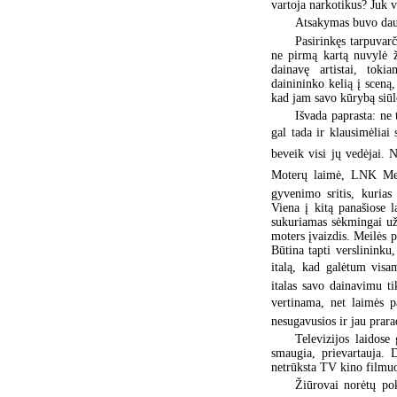
vartoja narkotikus? Juk vi
Atsakymas buvo daugi
Pasirinkęs tarpuvarč
ne pirmą kartą nuvylė 
dainavę artistai, toki
dainininko kelią į sceną,
kad jam savo kūrybą siūl
Išvada paprasta: ne 
gal tada ir klausimėliai
beveik visi jų vedėjai.
Moterų laimė, LNK Mei
gyvenimo sritis, kurias 
Viena į kitą panašiose 
sukuriamas sėkmingai už 
moters įvaizdis. Meilės 
Būtina tapti verslininku
italą, kad galėtum visam
italas savo dainavimu tik
vertinama, net laimės 
nesugavusios ir jau prarad
Televizijos laidose
smaugia, prievartauja. 
netrūksta TV kino filmu
Žiūrovai norėtų pok