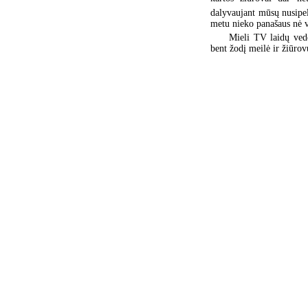
dalyvaujant mūsų nusipel
metu nieko panašaus nė 
Mieli TV laidų vedė
bent žodį meilė ir žiūrov