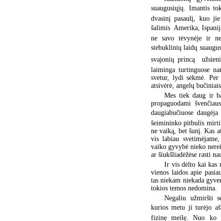
suaugusiųjų. Imantis tok
dvasinį pasaulį, kuo ji
šalimis  Amerika, Ispani
ne savo tėvynėje ir ne
stebuklinių laidų suaugu
svajonių princą  užsien
laiminga turtinguose na
svetur, lydi sėkmė. Per
atsivėrė, angelų bučiniai
Mes tiek daug ir ba
propaguodami švenčiaus
daugiabučiuose daugėja p
šeimininko pitbulis mirt
ne vaiką, bet šunį. Kas a
vis labiau svetimėjame
vaiko gyvybė nieko nerei
ar šiukšliadėžėse rasti na
Ir vis dėlto kai ka
vienos laidos apie pasi
tas niekam niekada gyven
tokios temos nedomina.
Negaliu užmiršti 
kurios metu ji turėjo a
fizinę meilę. Nuo ko 