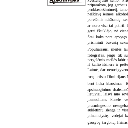
kvėštelėjusio senio. Pr
pripasakota, jog garbaus
penkiasdešimtmetį, tame 
neišdavę šeimos, alkoholi
porelėmis neišbandę  se
ar noro visa tai patirti
gerai išauklėjo, nė vien
Štai koks nors apvytęs 
prisiminti buvusią sek
Populiariausi meilės la
fotografas, jeigu tik s
pergalėmis meilės labirin
iš kailio išsiners ir peš
Laimė, dar nenusigyveno
rusų artisto Dimitrijaus 
bent lieka klausimas  
apsinuoginimo drabstanč
lietuviai, laisvi nuo s
jaunuoliams Panelė 
prasmingesnio nesugeba
auklėtinių slengą ir vi
pilnametystę, vedėjai ka
gausybę žargonų: Fainas