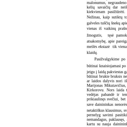
malonumus, negraudeno d
kelių savaičių dar neiš
kiekvienam pasižiūrėti
Nežinau, kaip sutiktų t
galveles tuščių šnekų api
vienas iš vaikinų prašn
žmogutis,  tęsė pamo
atsakomybę, apie pareig
meilės ekstazė  tik vien
klaidų.
Pasižvalgykime po k
būtinai knaisiojamasi po 
jeigu į laidą pakviestas g
būtinai brukte bruksis n
ar laidos dalyvis nori 
Marijonas Mikutavičius,
Kirkorovu. Nors laida 
vedėjas pabandė ir ten
prikiaulinęs svečiui, be
save dainininkas nenorės 
netaktiškus klausimus, sve
pernelyg savimi pasiti
nemandagus, paklausęs, 
kartu su nauja daininin