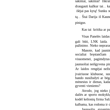
sakiniai, sakiniai! Iškr
draugauti kažkur tai... k
 išėjai pas kytą! Sunku s
tą... Štai Darija iš Kaun
pinigus.
Kas tai  kritika ar 
Visas Panelės laida
gali būti, LNK laida. 
pažinimo. Nieko neprarast
Manote, kad jauni
socialiai bręstančiam 
visuomenei, pagimdytas
jaunuoliai neišgyvena pi
Ar laidos rengėjai než
įvairiuose klubuose, su
bando nusižudyti ar bėg
mėnesius ir dienas, kad
gyventi vieniems?
Atrodo, jog nieko 
dailės ar sporto mokyklų 
kodėl kelionių firma Safa
kalbama, kas rodoma ir d
Jaunuolių gyvenim