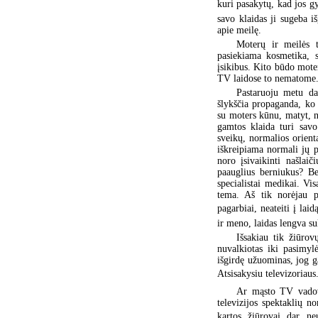
kuri pasakytų, kad jos gy
savo klaidas ji sugeba i
apie meilę.
Moterų ir meilės t
pasiekiama kosmetika, s
įsikibus. Kito būdo mote
TV laidose to nematome
Pastaruoju metu da
šlykščia propaganda, ko
su moters kūnu, matyt, nė
gamtos klaida turi savo
sveikų, normalios orienta
iškreipiama normali jų p
noro įsivaikinti našlaič
paauglius berniukus? Bet
specialistai medikai. Vis
tema. Aš tik norėjau pr
pagarbiai, neateiti į laid
ir meno, laidas lengva su
Išsakiau tik žiūro
nuvalkiotas iki pasimyl
išgirdę užuominas, jog ga
Atsisakysiu televizoriaus
Ar mąsto TV vadova
televizijos spektaklių n
kartos žiūrovai dar neu