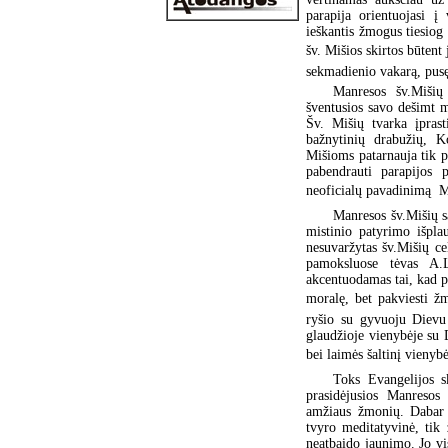
parapija orientuojasi 
ieškantis žmogus tiesio
šv. Mišios skirtos būtent 
sekmadienio vakarą, pusę 
Manresos šv.Mišių
šventusios savo dešimt m
Šv. Mišių tvarka įprast
bažnytinių drabužių, K
Mišioms patarnauja tik p
pabendrauti parapijos p
neoficialų pavadinimą  
Manresos šv.Mišių sa
mistinio patyrimo išpla
nesuvaržytas šv.Mišių c
pamoksluose tėvas A.L
akcentuodamas tai, kad p
moralę, bet pakviesti ž
ryšio su gyvuoju Dievu 
glaudžioje vienybėje su
bei laimės šaltinį vienyb
Toks Evangelijos s
prasidėjusios Manresos
amžiaus žmonių. Dabar b
tvyro meditatyvinė, tik
neatbaido jaunimo. Jo vi