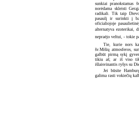
sunkiai pranokstamas š
norėdama skleisti Gerąj
radikali. Tik taip Diev
pasaulį ir surinkti į 
oficialiojoje pasauliet
alternatyva ezoterikai, 
nepraėjo veltui, - tokie
Tie, kurie nors ka
šv.Mišių atmosferos, sun
galbūt pirmą sykį gyve
tikiu aš; ar iš viso 
išlaisvinantis ryšys su D
Jei būsite Hamburg
galima rasti vokiečių kal