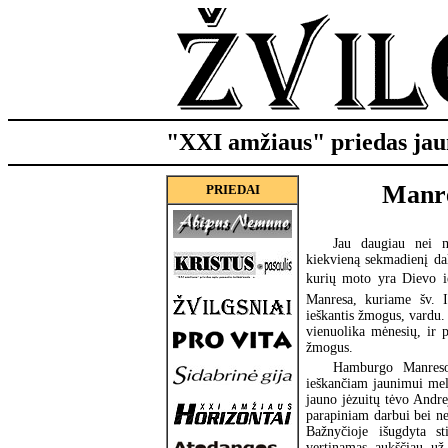
"XXI amžiaus" priedas jau
Manre
PRIEDAI
Jau daugiau nei m
kiekvieną sekmadienį da
kurių moto yra Dievo ie
Manresa, kuriame šv. I
ieškantis žmogus, vardu. 
vienuolika mėnesių, ir p
žmogus.
Hamburgo Manresos
ieškančiam jaunimui mels
jauno jėzuitų tėvo Andr
parapiniam darbui bei neį
Bažnyčioje išugdyta st
vertinamas aukščiau už