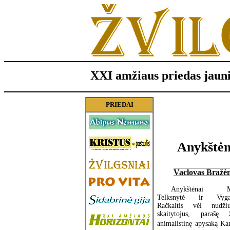
XXI amžiaus priedas jaun
PRIEDAI
Anykštėn
Vaclovas Bražė
Anykštėnai M
Telksnytė ir Vyga
Račkaitis vėl nudžiu
skaitytojus, parašę ž
animalistinę apysaką K