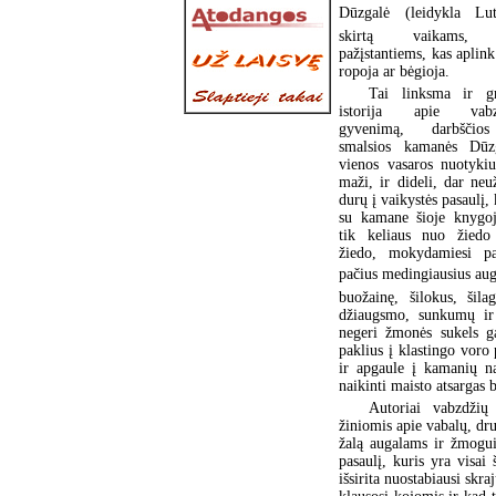
Dūzgalė (leidykla Lutu
skirtą vaikams,
pažįstantiems, kas aplink
ropoja ar bėgioja.
Tai linksma ir gr
istorija apie vabz
gyvenimą, darbščio
smalsios kamanės Dūzg
vienos vasaros nuotykiu
maži, ir dideli, dar neu
durų į vaikystės pasaulį, 
su kamane šioje knygo
tik keliaus nuo žiedo
žiedo, mokydamiesi pa
pačius medingiausius auga
buožainę, šilokus, šila
džiaugsmo, sunkumų ir 
negeri žmonės sukels g
paklius į klastingo voro
ir apgaule į kamanių na
naikinti maisto atsargas 
Autoriai vabzdžių
žiniomis apie vabalų, dr
žalą augalams ir žmogui,
pasaulį, kuris yra visai
išsirita nuostabiausi skra