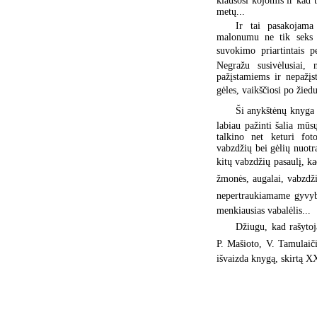
klausosi kojomis ir kad 
metų...
Ir tai pasakojama 
malonumu ne tik seks d
suvokimo priartintais p
Negražu susivėlusiai, 
pažįstamiems ir nepažįs
gėles, vaikščiosi po žiedu
Ši anykštėnų knyga 
labiau pažinti šalia mūsų
talkino net keturi fot
vabzdžių bei gėlių nuotr
kitų vabzdžių pasaulį, ka
žmonės, augalai, vabzdži
nepertraukiamame gyvybė
menkiausias vabalėlis...
Džiugu, kad rašytoja
P. Mašioto, V. Tamulaičio
išvaizda knygą, skirtą X