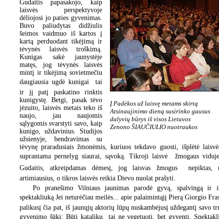
Gudaitis papasakojo, kaip
laisvės perspektyvoje
dėliojosi jo paties gyvenimas.
Buvo paliudytas didžiulis
šeimos vaidmuo iš kartos į
kartą perduodant tikėjimą ir
tėvynės laisvės troškimą.
Kunigas sakė jaunystėje
matęs, jog tėvynės laisvės
mintį ir tikėjimą sovietmečiu
daugiausia ugdė kunigai  tai
ir jį patį paskatino rinktis
kunigystę. Betgi, pasak tėvo
Į Padėkos už laisvę metams skirtą
jėzuito, laisvės metais teko iš
Atsinaujinimo dieną susirinko gausus
naujo, jau naujomis
dalyvių būrys iš visos Lietuvos
sąlygomis svarstyti savo, kaip
Zenono ŠIAUČIULIO nuotraukos
kunigo, uždavinius. Studijos
užsienyje, bendravimas su
tėvynę praradusiais žmonėmis, kuriuos tekdavo guosti, išplėtė laisvė
suprantama pernelyg siaurai, sąvoką. Tikroji laisvė  žmogaus viduje
Gudaitis, atkreipdamas dėmesį, jog laisvas žmogus  nepiktas, 
artimiausius, o tikros laisvės reikia Dievo nuolat prašyti.
Po pranešimo Vilniaus jaunimas parodė gyvą, spalvingą ir išt
spektakliuką Jei neturėčiau meilės... apie palaimintąjį Pierą Giorgio Fra
palikusį čia pat, iš jaunųjų aktorių lūpų nuskambėjusį uždegantį savo t
gyvenimo šūkį: Būti kataliku  tai ne vegetuoti, bet gyventi. Spektakl