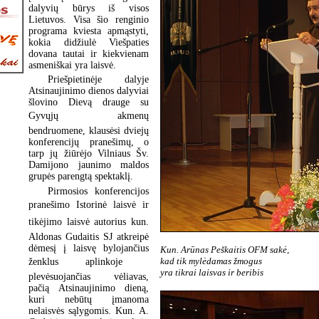
dalyvių būrys iš visos
Lietuvos. Visa šio renginio
programa kviesta apmąstyti,
kokia didžiulė Viešpaties
dovana tautai ir kiekvienam
asmeniškai yra laisvė.
Priešpietinėje dalyje
Atsinaujinimo dienos dalyviai
šlovino Dievą drauge su
Gyvųjų akmenų
bendruomene, klausėsi dviejų
konferencijų pranešimų, o
tarp jų žiūrėjo Vilniaus Šv.
Damijono jaunimo maldos
grupės parengtą spektaklį.
Pirmosios konferencijos
pranešimo Istorinė laisvė ir
tikėjimo laisvė autorius kun.
Aldonas Gudaitis SJ atkreipė
dėmesį į laisvę bylojančius
Kun. Arūnas Peškaitis OFM sakė,
kad tik mylėdamas žmogus
ženklus aplinkoje 
yra tikrai laisvas ir beribis
plevėsuojančias vėliavas,
pačią Atsinaujinimo dieną,
kuri nebūtų įmanoma
nelaisvės sąlygomis. Kun. A.