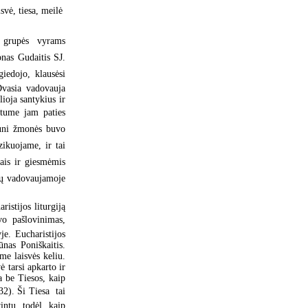
vė, tiesa, meilė 
 grupės vyrams
onas Gudaitis SJ.
giedojo, klausėsi
Dvasia vadovauja
ioja santykius ir
štume jam paties
jauni žmonės buvo
zikuojame, ir tai
imais ir giesmėmis
lių vadovaujamoje
istijos liturgiją
vo pašlovinimas,
je. Eucharistijos
nas Poniškaitis.
me laisvės keliu.
ė tarsi apkarto ir
 be Tiesos, kaip
32). Ši Tiesa  tai
intų, todėl, kaip