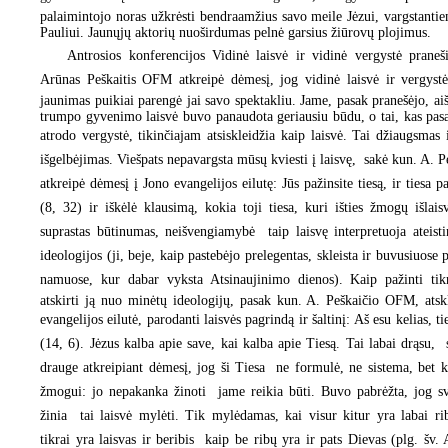
palaimintojo noras užkrėsti bendraamžius savo meile Jėzui, vargstant
Pauliui. Jaunųjų aktorių nuoširdumas pelnė garsius žiūrovų plojimus.
Antrosios konferencijos Vidinė laisvė ir vidinė vergystė prane
Arūnas Peškaitis OFM atkreipė dėmesį, jog vidinė laisvė ir vergystė
jaunimas puikiai parengė jai savo spektakliu. Jame, pasak pranešėjo, aiš
trumpo gyvenimo laisvė buvo panaudota geriausiu būdu, o tai, kas pasa
atrodo vergystė, tikinčiajam atsiskleidžia kaip laisvė. Tai džiaugsmas i
išgelbėjimas. Viešpats nepavargsta mūsų kviesti į laisvę,  sakė kun. A. 
atkreipė dėmesį į Jono evangelijos eilutę: Jūs pažinsite tiesą, ir tiesa pa
(8, 32) ir iškėlė klausimą, kokia toji tiesa, kuri išties žmogų išlaisv
suprastas būtinumas, neišvengiamybė  taip laisvę interpretuoja ateisti
ideologijos (ji, beje, kaip pastebėjo prelegentas, skleista ir buvusiuose 
namuose, kur dabar vyksta Atsinaujinimo dienos). Kaip pažinti tikr
atskirti ją nuo minėtų ideologijų, pasak kun. A. Peškaičio OFM, atsk
evangelijos eilutė, parodanti laisvės pagrindą ir šaltinį: Aš esu kelias, ti
(14, 6). Jėzus kalba apie save, kai kalba apie Tiesą. Tai labai drąsu, 
drauge atkreipiant dėmesį, jog ši Tiesa  ne formulė, ne sistema, bet 
žmogui: jo nepakanka žinoti  jame reikia būti. Buvo pabrėžta, jog sv
žinia  tai laisvė mylėti. Tik mylėdamas, kai visur kitur yra labai 
tikrai yra laisvas ir beribis  kaip be ribų yra ir pats Dievas (plg. šv.