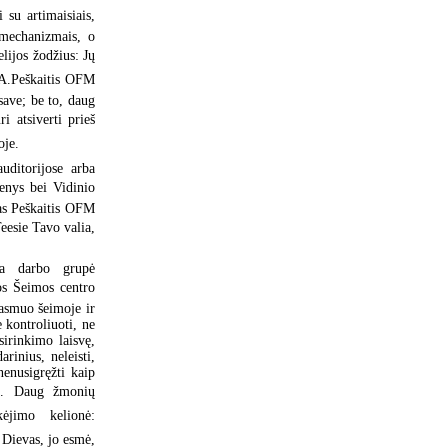
 su artimaisiais,
 mechanizmais, o
ijos žodžius: Jų
. A.Peškaitis OFM
 save; be to, daug
ri atsiverti prieš
je.
uditorijose arba
nys bei Vidinio
as Peškaitis OFM
eesie Tavo valia,
ma darbo grupė
jos Šeimos centro
 asmuo šeimoje ir
 kontroliuoti, ne
sirinkimo laisvę,
rinius, neleisti,
nenusigręžti kaip
mų. Daug žmonių
ėjimo kelionė:
s Dievas, jo esmė,