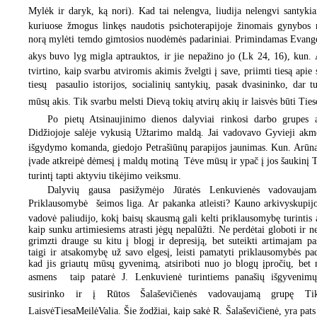
Mylėk ir daryk, ką nori). Kad tai nelengva, liudija nelengvi santykiai
kuriuose žmogus linkęs naudotis psichoterapijoje žinomais gynybos
norą mylėti temdo gimtosios nuodėmės padariniai. Primindamas Evangel
akys buvo lyg migla aptrauktos, ir jie nepažino jo (Lk 24, 16), kun
tvirtino, kaip svarbu atviromis akimis žvelgti į save, priimti tiesą apie
tiesų  pasaulio istorijos, socialinių santykių, pasak dvasininko, dar tu
mūsų akis. Tik svarbu melsti Dievą tokių atvirų akių ir laisvės būti Tieso
Po pietų Atsinaujinimo dienos dalyviai rinkosi darbo grupes a
Didžiojoje salėje vykusią Užtarimo maldą. Jai vadovavo Gyvieji akme
išgydymo komanda, giedojo Petrašiūnų parapijos jaunimas. Kun. Arūn
įvade atkreipė dėmesį į maldų motiną  Tėve mūsų ir ypač į jos šaukinį T
turintį tapti aktyviu tikėjimo veiksmu.
Dalyvių gausa pasižymėjo Jūratės Lenkuvienės vadovauja
Priklausomybė  šeimos liga. Ar pakanka atleisti? Kauno arkivyskupi
vadovė paliudijo, kokį baisų skausmą gali kelti priklausomybę turintis
kaip sunku artimiesiems atrasti jėgų nepalūžti. Ne perdėtai globoti ir ne
grimzti drauge su kitu į blogį ir depresiją, bet suteikti artimajam pa
taigi ir atsakomybę už savo elgesį, leisti pamatyti priklausomybės pada
kad jis griautų mūsų gyvenimą, atsiriboti nuo jo blogų įpročių, bet 
asmens  taip patarė J. Lenkuvienė turintiems panašių išgyveni
susirinko ir į Rūtos Šalaševičienės vadovaujamą grupę Tik
LaisvėTiesaMeilėValia. Šie žodžiai, kaip sakė R. Šalaševičienė, yra pat