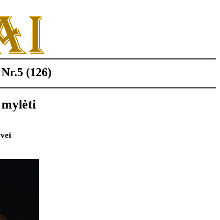
 Nr.5 (126)
ė mylėti
vei