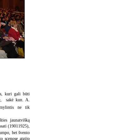
s, kuri gali būti
,  sakė kun. A.
mylintis ne tik
ies jaunatvišką
ssati (19011925),
rumpo, bet švento
io scenose atgijo