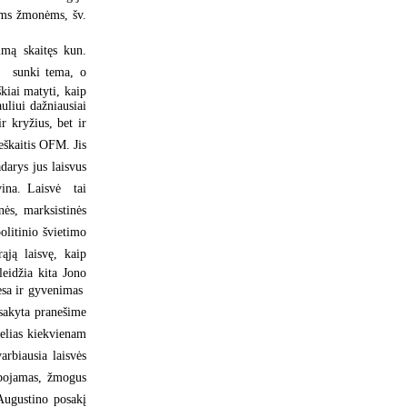
iems žmonėms, šv.
šimą skaitęs kun.
  sunki tema, o
kiai matyti, kaip
uliui dažniausiai
r kryžius, bet ir
Peškaitis OFM. Jis
darys jus laisvus
ina. Laisvė  tai
nės, marksistinės
politinio švietimo
ąją laisvę, kaip
leidžia kita Jono
esa ir gyvenimas 
 sakyta pranešime
kelias kiekvienam
arbiausia laisvės
ribojamas, žmogus
 Augustino posakį