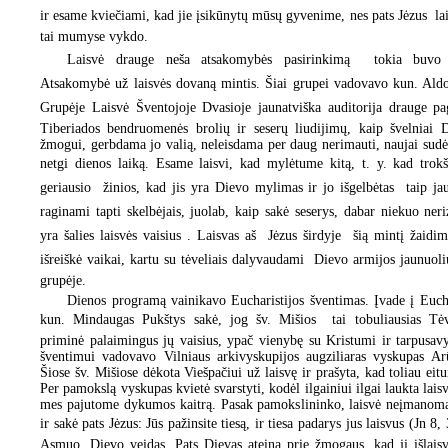
ir esame kviečiami, kad jie įsikūnytų mūsų gyvenime, nes pats Jėzus  lais
tai mumyse vykdo.
Laisvė drauge neša atsakomybės pasirinkimą  tokia buvo
Atsakomybė už laisvės dovaną mintis. Šiai grupei vadovavo kun. Ald
Grupėje Laisvė Šventojoje Dvasioje jaunatviška auditorija drauge pa
Tiberiados bendruomenės brolių ir seserų liudijimų, kaip švelniai 
žmogui, gerbdama jo valią, neleisdama per daug nerimauti, naujai sudėl
netgi dienos laiką. Esame laisvi, kad mylėtume kitą, t. y. kad trok
geriausio  žinios, kad jis yra Dievo mylimas ir jo išgelbėtas  taip 
raginami tapti skelbėjais, juolab, kaip sakė seserys, dabar niekuo neri
yra šalies laisvės vaisius . Laisvas aš  Jėzus širdyje  šią mintį žaid
išreiškė vaikai, kartu su tėveliais dalyvaudami Dievo armijos jaunuo
grupėje.
Dienos programą vainikavo Eucharistijos šventimas. Įvade į Euchar
kun. Mindaugas Pukštys sakė, jog šv. Mišios  tai tobuliausias Tė
priminė palaimingus jų vaisius, ypač vienybę su Kristumi ir tarpusavy
šventimui vadovavo Vilniaus arkivyskupijos augziliaras vyskupas Arū
Šiose šv. Mišiose dėkota Viešpačiui už laisvę ir prašyta, kad toliau eitu
Per pamokslą vyskupas kvietė svarstyti, kodėl ilgainiui ilgai laukta laisv
mes pajutome dykumos kaitrą. Pasak pamokslininko, laisvė neįmanoma
ir sakė pats Jėzus: Jūs pažinsite tiesą, ir tiesa padarys jus laisvus (Jn 8, 
Asmuo, Dievo veidas. Pats Dievas ateina prie žmogaus, kad jį išlaisv