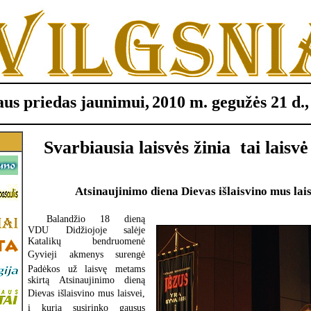
us priedas jaunimui,
2010 m. gegužės 21 d.,
Svarbiausia laisvės žinia  tai laisv
Atsinaujinimo diena Dievas išlaisvino mus lais
Balandžio 18 dieną
VDU Didžiojoje salėje
Katalikų bendruomenė
Gyvieji akmenys surengė
Padėkos už laisvę metams
skirtą Atsinaujinimo dieną
Dievas išlaisvino mus laisvei,
į kurią susirinko gausus