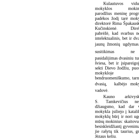
Kulautuvos vidur
mokyklos mokini
parodžius meninę prog
padėkos žodį tarė mok
direktorė Rima Špakausk
Kučinskienė. Direk
pabrėžė, kad svarbus n
intelektualinis, bet ir dv
jaunų žmonių ugdymas.
susitikimas  ne
pasidalijimas dvasiniu tur
šviesa, bet ir įsipareigo
sekti Dievo žodžiu, puos
mokykloje
bendruomeniškumo, tarn
dvasią,  kalbėjo mok
vadovė.
Kauno arkivysk
S. Tamkevičius nes
džiaugsmo, kad dar v
mokykla įsiliejo į katali
mokyklų būrį ir nori ug
mūsų mokinius: skaitovu
besiskleidžiantį gyvenim
jie rašytų tik taurius, 
Jėzaus keliu.