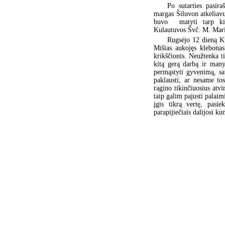
Po sutarties pasir
margas Šiluvon atkeliavu
buvo matyti tarp kitų
Kulautuvos Švč. M. Marij
Rugsėjo 12 dieną Ku
Mišias aukojęs klebonas
krikščionis. Neužtenka ti
kitą gerą darbą ir many
permąstyti gyvenimą, sa
paklausti, ar nesame to
ragino tikinčiuosius atvi
taip galim pajusti palaim
įgis tikrą vertę, pasie
parapijiečiais dalijosi ku