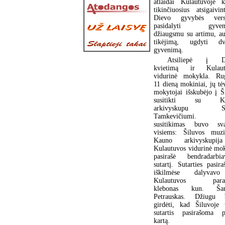
atlaidai Kulautuvoje k
tikinčiuosius atsigaivin
Dievo gyvybės vers
pasidalyti gyven
džiaugsmu su artimu, au
tikėjimą, ugdyti dva
gyvenimą.
Atsiliepė į D
kvietimą ir Kulaut
vidurinė mokykla. Rug
11 dieną mokiniai, jų tėv
mokytojai išskubėjo į Š
susitikti su Ka
arkivyskupu Sig
Tamkevičiumi. 
susitikimas buvo sva
visiems: Šiluvos muzi
Kauno arkivyskupij
Kulautuvos vidurinė mo
pasirašė bendradarbia
sutartį. Sutarties pasir
iškilmėse dalyvav
Kulautuvos parap
klebonas kun. Šar
Petrauskas. Džiugu 
girdėti, kad Šiluvoje 
sutartis pasirašoma p
kartą.