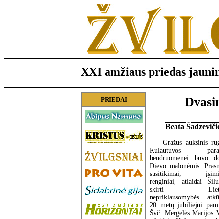
XXI amžiaus priedas jauni
Dvasi
PRIEDAI
Beata Šadzeviči
Gražus auksinis rug
Kulautuvos parap
bendruomenei buvo do
Dievo malonėmis. Pras
susitikimai, įsimin
renginiai, atlaidai Šilu
skirti Lietu
nepriklausomybės atkū
20 metų jubiliejui pami
Švč. Mergelės Marijos 