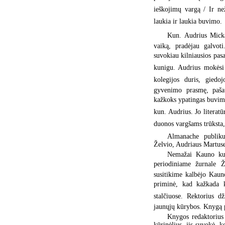
ieškojimų vargą / Ir než
laukia ir laukia buvimo.
Kun. Audrius Micka
vaiką, pradėjau galvot
suvokiau kilniausios pasa
kunigu. Audrius mokėsi
kolegijos duris, giedo
gyvenimo prasmę, pašau
kažkoks ypatingas buvimas
kun. Audrius. Jo literatū
duonos vargšams trūksta,
Almanache publiku
Želvio, Audriaus Martus
Nemažai Kauno kuni
periodiniame žurnale Ž
susitikime kalbėjo Kaun
priminė, kad kažkada k
stalčiuose. Rektorius 
jaunųjų kūrybos. Knygą p
Knygos redaktorius 
kūrinėlius, jis suvokė, ko