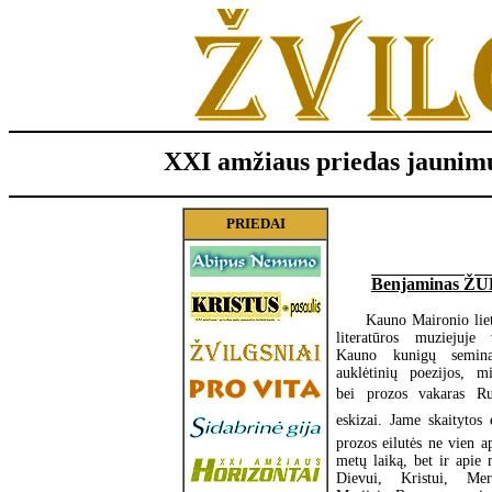
XXI amžiaus priedas jaunimu
PRIEDAI
Benjaminas Ž
Kauno Maironio lie
literatūros muziejuje
Kauno kunigų seminar
auklėtinių poezijos, mi
bei prozos vakaras R
eskizai. Jame skaitytos e
prozos eilutės ne vien ap
metų laiką, bet ir apie 
Dievui, Kristui, Merg