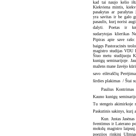
kad tai naujo kelio išt
Kiekviena mintis, kiekv
pasakytas ar parašytas 
yra savitas ir be galo g
pasaulis, kurį norisi augi
dalyti. Poetas ir kn
sudarytojas klierikas Ne
Pipiras apie save rašo:
baigęs Pastoracinės teolo
magistro studijas VDU
Šiuo metu studijuoju 
kunigų seminarijoje. Ja
mažens mane žavėjo kūrini
savo eilėraščių Perėjima
širdies plakimas  / Štai
Paulius Kontrimas 
Kauno kunigų seminarijo
Tu stengeis akimirkoje 
Paskutinis sakinys, kurį 
Kun. Justas Jasėnas
šventimus ir Laterano pop
mokslų magistro laipsnį.
poezijos rinkinį Užmig