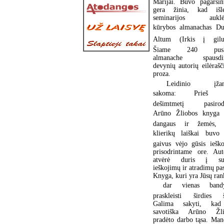
Marijai. Buvo pagarsin
gera žinia, kad išlei
seminarijos auklėt
kūrybos almanachas D
Altum (Irkis į gilu
Šiame 240 pusla
almanache spausdi
devynių autorių eilėrašči
proza.
Leidinio įžan
sakoma: Prieš 
dešimtmetį pasirodž
Arūno Žliobos knyga 
dangaus ir žemės, 
klierikų laiškai buvo 
gaivus vėjo gūsis iešk
prisodrintame ore. Aut
atvėrė duris į sub
ieškojimų ir atradimų pas
Knyga, kuri yra Jūsų ran
 dar vienas band
praskleisti širdies š
Galima sakyti, kad
savotiška Arūno Žli
pradėto darbo tąsa. Ma