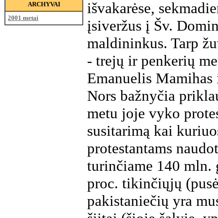
išvakarėse, sekmadi
ARCHYVAI
2001 metai
įsiveržus į Šv. Domi
maldininkus. Tarp žu
- trejų ir penkerių me
Emanuelis Mamihas ir
Nors bažnyčia priklau
metu joje vyko prote
susitarimą kai kuriuo
protestantams naudot
turinčiame 140 mln. 
proc. tikinčiųjų (pusė
pakistaniečių yra mus