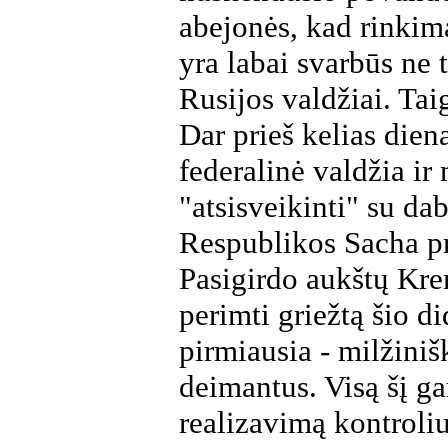
abejonės, kad rinkima
yra labai svarbūs ne 
Rusijos valdžiai. Tai
Dar prieš kelias die
federalinė valdžia ir
"atsisveikinti" su da
Respublikos Sacha pr
Pasigirdo aukštų Kre
perimti griežtą šio d
pirmiausia - milžiniš
deimantus. Visą šį ga
realizavimą kontrol