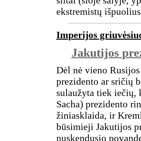
šiitai (šioje šalyje, y
ekstremistų išpuolius
Imperijos griuvėsiu
Jakutijos pr
Dėl nė vieno Rusijos
prezidento ar sričių
sulaužyta tiek iečių,
Sacha) prezidento rin
žiniasklaida, ir Krem
būsimieji Jakutijos p
nuskendusio povande