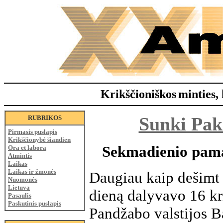
Krikščioniškos
minties, 
Sunki Paki
RUBRIKOS
Pirmasis puslapis
Krikščionybė šiandien
Sekmadienio pamal
Ora et labora
Atmintis
Laikas
Laikas ir žmonės
Daugiau kaip dešimt 
Nuomonės
Lietuva
dieną dalyvavo 16 kr
Pasaulis
Paskutinis puslapis
Pandžabo valstijos B