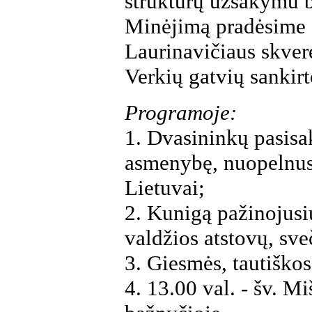
struktūrų užsakymu b
Minėjimą pradėsime 
Laurinavičiaus skvere,
Verkių gatvių sankirt
Programoje:
1. Dvasininkų pasisa
asmenybę, nuopelnus
Lietuvai;
2. Kunigą pažinojusi
valdžios atstovų, sv
3. Giesmės, tautiškos
4. 13.00 val. - šv. M