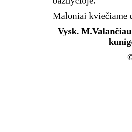
bažnyčioje.
Maloniai kviečiame d
Vysk. M.Valančiaus
kunig
©