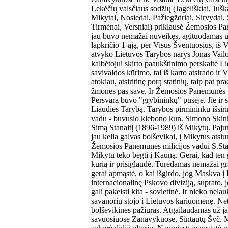
Lekėčių valsčiaus sodžių (Jagėliškiai, Jušk
Mikytai, Nosiedai, Pažiegždriai, Sirvydai, Š
Tirmėnai, Versniai) priklausė Žemosios P
jau buvo nemažai nuveikęs, agituodamas u
lapkričio 1-ąją, per Visus Šventuosius, iš
atvyko Lietuvos Tarybos narys Jonas Vailok
kalbėtojui skirto paaukštinimo perskaitė L
savivaldos kūrimo, tai iš karto atsirado ir 
atokiau, atsiritinę porą statinių, taip pat pr
žmones pas save. Ir Žemosios Panemunės pa
Persvara buvo "grybininkų" pusėje. Jie i
Liaudies Tarybą. Tarybos pirmininku išsiri
vadu - buvusio klebono kun. Simono Skink
Simą Stanaitį (1896-1989) iš Mikytų. Paju
jau kelia galvas bolševikai, į Mikytus atsiu
Žemosios Panemunės milicijos vadui S.Stan
Mikytų teko bėgti į Kauną. Gerai, kad ten 
kurią ir prisiglaudė. Turėdamas nemažai gr
gerai apmąstė, o kai išgirdo, jog Maskva į 
internacionalinę Pskovo diviziją, suprato,
gali pakeisti kita - sovietinė. Ir nieko nel
savanoriu stojo į Lietuvos kariuomenę. Ne
bolševikines pažiūras. Atgailaudamas už j
savuosiuose Zanavykuose, Sintautų Švč. M