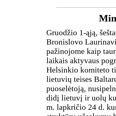
Min
Gruodžio 1-ąją, šešt
Bronislovo Laurinavič
pažinojome kaip taurų
laikais aktyvaus pog
Helsinkio komiteto ti
lietuvių teises Baltar
puoselėtoją, nusipeln
didį lietuvį ir uolų k
m. lapkričio 24 d. k