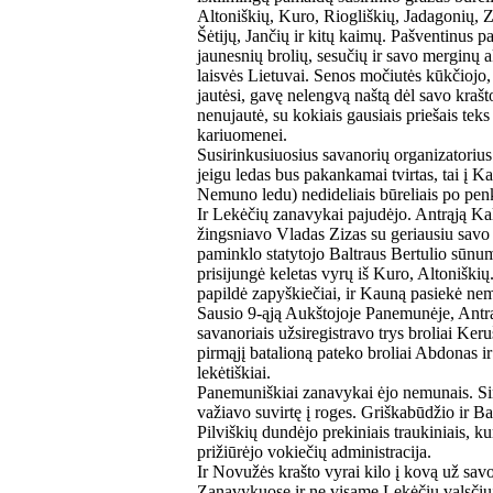
Altoniškių, Kuro, Riogliškių, Jadagonių, Z
Šėtijų, Jančių ir kitų kaimų. Pašventinus p
jaunesnių brolių, sesučių ir savo merginų a
laisvės Lietuvai. Senos močiutės kūkčiojo, 
jautėsi, gavę nelengvą naštą dėl savo krašto
nenujautė, su kokiais gausiais priešais teks
kariuomenei.
Susirinkusiuosius savanorių organizatoriu
jeigu ledas bus pakankamai tvirtas, tai į 
Nemuno ledu) nedideliais būreliais po penk
Ir Lekėčių zanavykai pajudėjo. Antrąją Ka
žingsniavo Vladas Zizas su geriausiu savo
paminklo statytojo Baltraus Bertulio sūnum
prisijungė keletas vyrų iš Kuro, Altoniškių
papildė zapyškiečiai, ir Kauną pasiekė ne
Sausio 9-ąją Aukštojoje Panemunėje, Antr
savanoriais užsiregistravo trys broliai Keru
pirmąjį batalioną pateko broliai Abdonas ir
lekėtiškiai.
Panemuniškiai zanavykai ėjo nemunais. Sin
važiavo suvirtę į roges. Griškabūdžio ir B
Pilviškių dundėjo prekiniais traukiniais, ku
prižiūrėjo vokiečių administracija.
Ir Novužės krašto vyrai kilo į kovą už sav
Zanavykuose ir ne visame Lekėčių valsčiuj