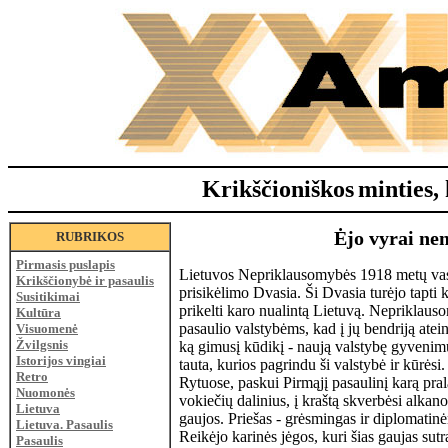
Krikščioniškos
minties, 
Ėjo vyrai ne
RUBRIKOS
Pirmasis puslapis
Lietuvos Nepriklausomybės 1918 metų vas
Krikščionybė ir pasaulis
prisikėlimo Dvasia. Ši Dvasia turėjo tapti
Susitikimai
prikelti karo nualintą Lietuvą. Nepriklauso
Kultūra
pasaulio valstybėms, kad į jų bendriją atein
Visuomenė
Žvilgsnis
ką gimusį kūdikį - naują valstybę gyvenimui 
Istorijos vingiai
tauta, kurios pagrindu ši valstybė ir kūrėsi
Retro
Rytuose, paskui Pirmąjį pasaulinį karą pral
Nuomonės
vokiečių dalinius, į kraštą skverbėsi alkano
Lietuva
gaujos. Priešas - grėsmingas ir diplomati
Lietuva. Pasaulis
Reikėjo karinės jėgos, kuri šias gaujas sut
Pasaulis