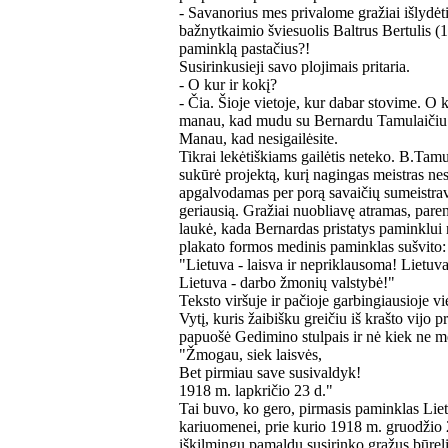
- Savanorius mes privalome gražiai išlydėti,
bažnytkaimio šviesuolis Baltrus Bertulis (1
paminklą pastačius?!
Susirinkusieji savo plojimais pritaria.
- O kur ir kokį?
- Čia. Šioje vietoje, kur dabar stovime. O ko
manau, kad mudu su Bernardu Tamulaičiu ta
Manau, kad nesigailėsite.
Tikrai lekėtiškiams gailėtis neteko. B.Tamu
sukūrė projektą, kurį nagingas meistras ne
apgalvodamas per porą savaičių sumeistra
geriausią. Gražiai nuobliavę atramas, pareng
laukė, kada Bernardas pristatys paminklui r
plakato formos medinis paminklas sušvito:
"Lietuva - laisva ir nepriklausoma! Lietuv
Lietuva - darbo žmonių valstybė!"
Teksto viršuje ir pačioje garbingiausioje viet
Vytį, kuris žaibišku greičiu iš krašto vijo 
papuošė Gedimino stulpais ir nė kiek ne m
"Žmogau, siek laisvės,
Bet pirmiau save susivaldyk!
1918 m. lapkričio 23 d."
Tai buvo, ko gero, pirmasis paminklas Liet
kariuomenei, prie kurio 1918 m. gruodžio 
iškilmingų pamaldų susirinko gražus būreli