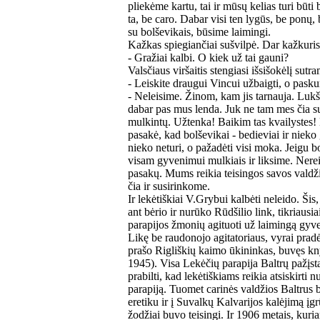
pliekėme kartu, tai ir mūsų kelias turi būti
ta, be caro. Dabar visi ten lygūs, be ponų,
su bolševikais, būsime laimingi.
Kažkas spiegiančiai sušvilpė. Dar kažkuris
- Gražiai kalbi. O kiek už tai gauni?
Valsčiaus viršaitis stengiasi išsišokėlį sutra
- Leiskite draugui Vincui užbaigti, o pask
- Neleisime. Žinom, kam jis tarnauja. Lukši
dabar pas mus lenda. Juk ne tam mes čia s
mulkintų. Užtenka! Baikim tas kvailystes!
pasakė, kad bolševikai - bedieviai ir nieko
nieko neturi, o pažadėti visi moka. Jeigu b
visam gyvenimui mulkiais ir liksime. Nere
pasakų. Mums reikia teisingos savos valdž
čia ir susirinkome.
Ir lekėtiškiai V.Grybui kalbėti neleido. Šis
ant bėrio ir nurūko Rūdšilio link, tikriaus
parapijos žmonių agituoti už laimingą gyve
Likę be raudonojo agitatoriaus, vyrai prad
prašo Rigliškių kaimo ūkininkas, buvęs k
1945). Visa Lekėčių parapija Baltrų pažįsta 
prabilti, kad lekėtiškiams reikia atsiskirti 
parapiją. Tuomet carinės valdžios Baltrus 
eretiku ir į Suvalkų Kalvarijos kalėjimą įg
žodžiai buvo teisingi. Ir 1906 metais, kuri