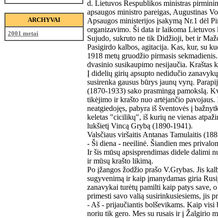
d. Lietuvos Respublikos ministras pirminink
apsaugos ministro pareigas, Augustinas V
ARCHYVAI
Apsaugos ministerijos įsakymą Nr.1 dėl Pi
organizavimo. Ši data ir laikoma Lietuvos
2001 metai
Sujudo, sukruto ne tik Didžioji, bet ir Maž
Pasigirdo kalbos, agitacija. Kas, kur, su kuo
1918 metų gruodžio pirmasis sekmadienis. 
dvasinio susikaupimo nesijaučia. Kraštas
Į didelių girių apsupto nedidučio zanavyk
susirenka gausus būrys jaunų vyrų. Parap
(1870-1933) sako prasmingą pamokslą. Kvie
tikėjimo ir krašto nuo artėjančio pavojaus.
neatgiedojęs, pabyra iš šventovės į bažnytk
keletas "cicilikų", iš kurių ne vienas atpaži
lukšietį Vincą Grybą (1890-1941).
Valsčiaus viršaitis Antanas Tamulaitis (1883
- Ši diena - neeilinė. Šiandien mes privalom
Ir šis mūsų apsisprendimas didele dalimi n
ir mūsų krašto likimą.
Po įžangos žodžio prašo V.Grybas. Jis kalb
sugyvenimą ir kaip įmanydamas giria Rusij
zanavykai turėtų pamilti kaip patys save, o
primesti savo valią susirinkusiesiems, jis p
- Aš - prijaučiantis bolševikams. Kaip visi b
noriu tik gero. Mes su rusais ir į Žalgirio m