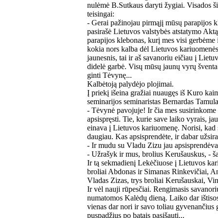
nulėmė B.Sutkaus daryti žygiai. Visados ši
teisingai:
- Gerai pažinojau pirmąjį mūsų parapijos kl
pasirašė Lietuvos valstybės atstatymo Aktą
parapijos klebonas, kurį mes visi gerbėme i
kokia nors kalba dėl Lietuvos kariuomenės
jaunesnis, tai ir aš savanoriu eičiau į Liet
didelė garbė. Visų mūsų jaunų vyrų šventa p
ginti Tėvynę...
Kalbėtoją palydėjo plojimai.
Į priekį išeina gražiai nuaugęs iš Kuro ka
seminarijos seminaristas Bernardas Tamula
- Tėvynė pavojuje! Ir čia mes susirinkome ne
apsispręsti. Tie, kurie save laiko vyrais, j
einava į Lietuvos kariuomenę. Norisi, kad 
daugiau. Kas apsisprendėte, ir dabar užsira
- Ir mudu su Vladu Zizu jau apsisprendėva,
- Užrašyk ir mus, brolius Kerušauskus, - 
Ir tą sekmadienį Lekėčiuose į Lietuvos ka
broliai Abdonas ir Simanas Rinkevičiai, An
Vladas Zizas, trys broliai Kerušauskai, Vin
Ir vėl nauji rūpesčiai. Rengimasis savanori
numatomos Kalėdų dieną. Laiko dar ištisos t
vienas dar nori ir savo toliau gyvenančius 
puspadžius po batais pasišauti...