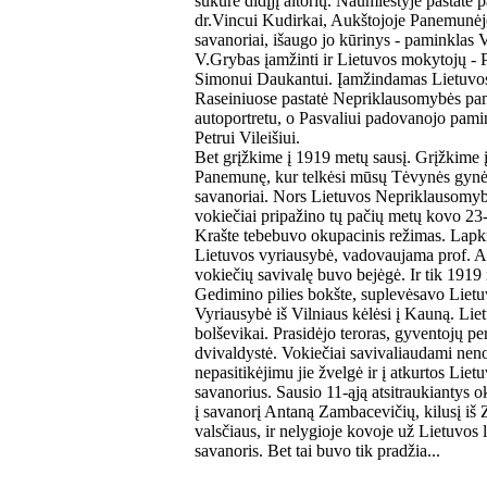
sukūrė didįjį altorių. Naumiestyje pastatė
dr.Vincui Kudirkai, Aukštojoje Panemunėje
savanoriai, išaugo jo kūrinys - paminklas
V.Grybas įamžinti ir Lietuvos mokytojų - P
Simonui Daukantui. Įamžindamas Lietuvos 
Raseiniuose pastatė Nepriklausomybės pam
autoportretu, o Pasvaliui padovanojo pamin
Petrui Vileišiui.
Bet grįžkime į 1919 metų sausį. Grįžkime 
Panemunę, kur telkėsi mūsų Tėvynės gynėj
savanoriai. Nors Lietuvos Nepriklausomyb
vokiečiai pripažino tų pačių metų kovo 23-
Krašte tebebuvo okupacinis režimas. Lapkri
Lietuvos vyriausybė, vadovaujama prof. A
vokiečių savivalę buvo bejėgė. Ir tik 1919 
Gedimino pilies bokšte, suplevėsavo Lietuvo
Vyriausybė iš Vilniaus kėlėsi į Kauną. Lie
bolševikai. Prasidėjo teroras, gyventojų p
dvivaldystė. Vokiečiai savivaliaudami nenor
nepasitikėjimu jie žvelgė ir į atkurtos Lie
savanorius. Sausio 11-ąją atsitraukiantys o
į savanorį Antaną Zambacevičių, kilusį iš
valsčiaus, ir nelygioje kovoje už Lietuvos l
savanoris. Bet tai buvo tik pradžia...