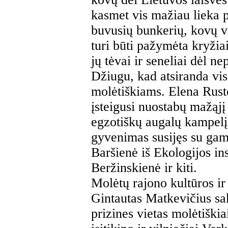
kasmet vis mažiau lieka pa
buvusių bunkerių, kovų vi
turi būti pažymėta kryžiai
jų tėvai ir seneliai dėl n
Džiugu, kad atsiranda vis
molėtiškiams. Elena Ruste
įsteigusi nuostabų mažąjį
egzotiškų augalų kampelį.
gyvenimas susijęs su gam
Baršienė iš Ekologijos ins
Beržinskienė ir kiti.
Molėtų rajono kultūros ir
Gintautas Matkevičius sak
prizines vietas molėtiškia