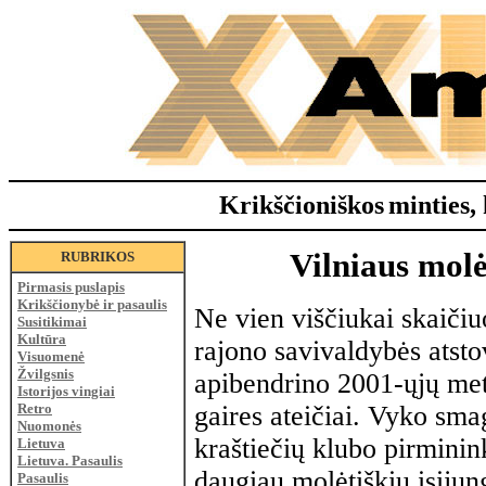
Krikščioniškos
minties, 
Vilniaus mol
RUBRIKOS
Pirmasis puslapis
Krikščionybė ir pasaulis
Ne vien viščiukai skaičiu
Susitikimai
Kultūra
rajono savivaldybės atstov
Visuomenė
Žvilgsnis
apibendrino 2001-ųjų met
Istorijos vingiai
Retro
gaires ateičiai. Vyko sma
Nuomonės
kraštiečių klubo pirminin
Lietuva
Lietuva. Pasaulis
daugiau molėtiškių įsijun
Pasaulis