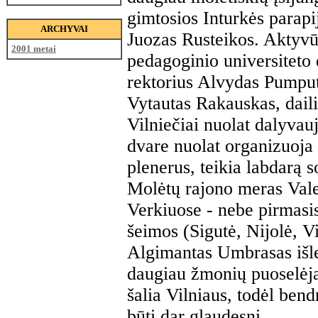
gimtosios Inturkės parapij
ARCHYVAI
Juozas Rusteikos. Aktyvūs
2001 metai
pedagoginio universiteto
rektorius Alvydas Pumputi
Vytautas Rakauskas, daili
Vilniečiai nuolat dalyvau
dvare nuolat organizuoja 
plenerus, teikia labdarą 
Molėtų rajono meras Vale
Verkiuose - nebe pirmasis 
šeimos (Sigutė, Nijolė, V
Algimantas Umbrasas išle
daugiau žmonių puoselėja
šalia Vilniaus, todėl ben
būti dar glaudesni.