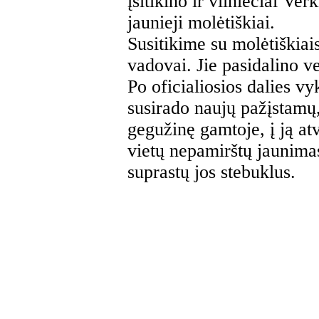
įsitikino ir vilniečiai V
jaunieji molėtiškiai.
Susitikime su molėtiškia
vadovai. Jie pasidalino ve
Po oficialiosios dalies 
susirado naujų pažįstamų
gegužinę gamtoje, į ją at
vietų nepamirštų jaunimas
suprastų jos stebuklus.