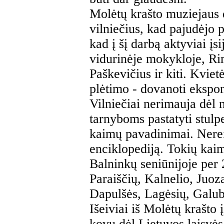
Molėtų krašto muziejaus 
vilniečius, kad pajudėjo 
kad į šį darbą aktyviai įs
vidurinėje mokykloje, R
Paškevičius ir kiti. Kviet
plėtimo - dovanoti ekspon
Vilniečiai nerimauja dėl 
tarnyboms pastatyti stulp
kaimų pavadinimai. Nereik
enciklopediją. Tokių kaim
Balninkų seniūnijoje per 
Paraiščių, Kalnelio, Juoz
Dapulšės, Lagėsių, Galub
Išeiviai iš Molėtų krašto
kovų dėl Lietuvos laisvės 