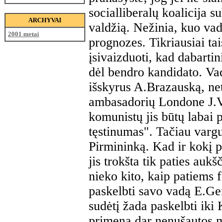
socialliberalų koalicija s
ARCHYVAI
valdžią. Nežinia, kuo vad
2001 metai
prognozes. Tikriausiai tai
įsivaizduoti, kad dabartin
dėl bendro kandidato. Vad
išskyrus A.Brazauską, net
ambasadorių Londone J.V.
komunistų jis būtų labai 
tęstinumas". Tačiau vargu
Pirmininką. Kad ir kokį p
jis trokšta tik paties auk
nieko kito, kaip patiems 
paskelbti savo vadą E.Gen
sudėtį žada paskelbti iki
primena dar nenušautos me