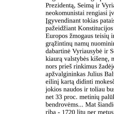
Prezidentą, Seimą ir Vyr
neokomunistai rengiasi įv
Įgyvendinant tokias patai
pažeidžiant Konstitucijos
Europos žmogaus teisių i
grąžintinų namų nuominink
dabartinė Vyriausybė ir S
kiaurą valstybės kišenę, 
nors prieš rinkimus žadė
apžvalgininkas Julius Balt
eilinį kartą didinti moke
jokios naudos ir toliau b
net 33 proc. metinių pa
bendrovėms... Mat šiand
riba - 1720 litų per met