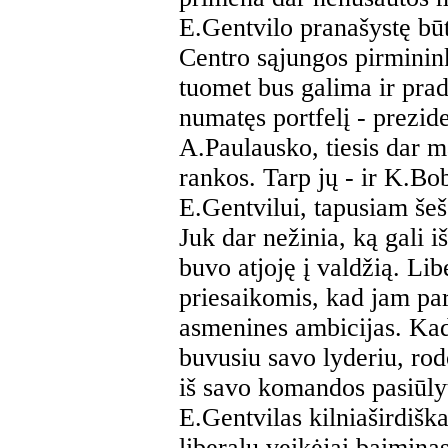
E.Gentvilo pranašystę bū
Centro sąjungos pirminink
tuomet bus galima ir pradė
numatęs portfelį - prezide
A.Paulausko, tiesis dar m
rankos. Tarp jų - ir K.Bo
E.Gentvilui, tapusiam šeš
Juk dar nežinia, ką gali iš
buvo atjoję į valdžią. Li
priesaikomis, kad jam part
asmenines ambicijas. Kad 
buvusiu savo lyderiu, rodo
iš savo komandos pasiūly
E.Gentvilas kilniaširdiška
liberalų veikėjai baimina