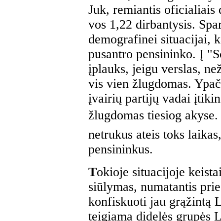
Juk, remiantis oficialiai
vos 1,22 dirbantysis. Spar
demografinei situacijai, 
pusantro pensininko. Į "S
įplauks, jeigu verslas, ne
vis vien žlugdomas. Ypač 
įvairių partijų vadai įtiki
žlugdomas tiesiog akyse. Je
netrukus ateis toks laikas
pensininkus.
T
okioje situacijoje keis
siūlymas, numatantis prieš
konfiskuoti jau grąžintą 
teigiama didelės grupės L