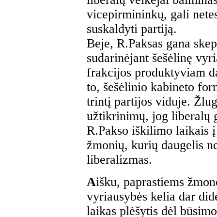
vicepirmininkų, gali netes
suskaldyti partiją.
Beje, R.Paksas gana skept
sudarinėjant šešėlinę vyri
frakcijos produktyviam da
to, šešėlinio kabineto fo
trintį partijos viduje. Ž
užtikrinimų, jog liberalų g
R.Pakso iškilimo laikais į
žmonių, kurių daugelis net
liberalizmas.
A
išku, paprastiems žmonė
vyriausybės kelia dar did
laikas plėšytis dėl būsim