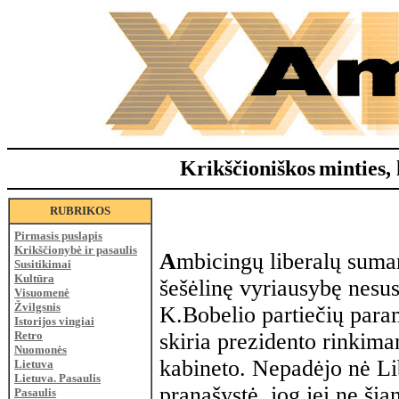
Krikščioniškos
minties, 
RUBRIKOS
Pirmasis puslapis
Krikščionybė ir pasaulis
A
mbicingų liberalų suman
Susitikimai
Kultūra
šešėlinę vyriausybę nesusi
Visuomenė
Žvilgsnis
K.Bobelio partiečių param
Istorijos vingiai
Retro
skiria prezidento rinkima
Nuomonės
kabineto. Nepadėjo nė Li
Lietuva
Lietuva. Pasaulis
pranašystė, jog jei ne ši
Pasaulis