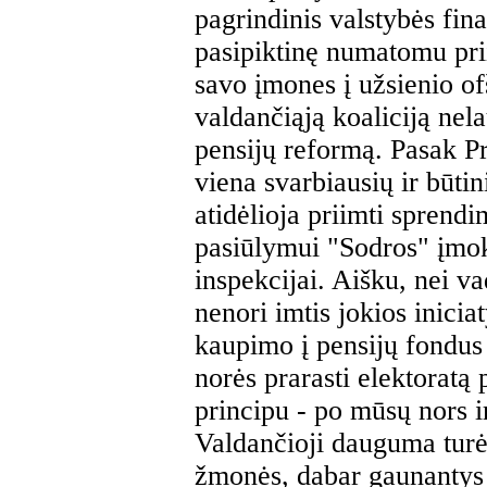
pagrindinis valstybės fin
pasipiktinę numatomu pri
savo įmones į užsienio of
valdančiąją koaliciją nela
pensijų reformą. Pasak P
viena svarbiausių ir būti
atidėlioja priimti sprend
pasiūlymui "Sodros" įmo
inspekcijai. Aišku, nei va
nenori imtis jokios iniciat
kaupimo į pensijų fondus 
norės prarasti elektoratą
principu - po mūsų nors i
Valdančioji dauguma turėt
žmonės, dabar gaunantys v