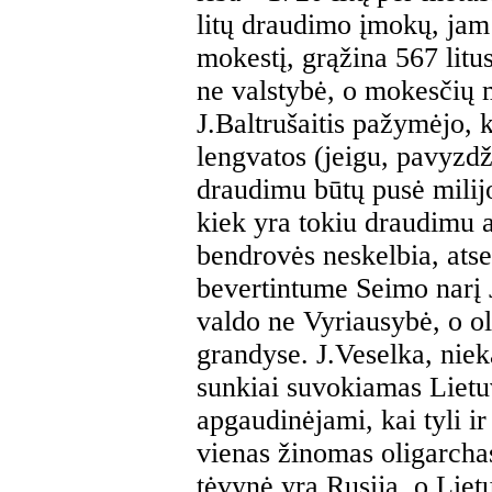
litų draudimo įmokų, jam
mokestį, grąžina 567 lit
ne valstybė, o mokesčių 
J.Baltrušaitis pažymėjo, 
lengvatos (jeigu, pavyzdž
draudimu būtų pusė milijo
kiek yra tokiu draudimu 
bendrovės neskelbia, atse
bevertintume Seimo narį J.
valdo ne Vyriausybė, o ol
grandyse. J.Veselka, niek
sunkiai suvokiamas Lietu
apgaudinėjami, kai tyli ir 
vienas žinomas oligarchas 
tėvynė yra Rusija, o Lietu