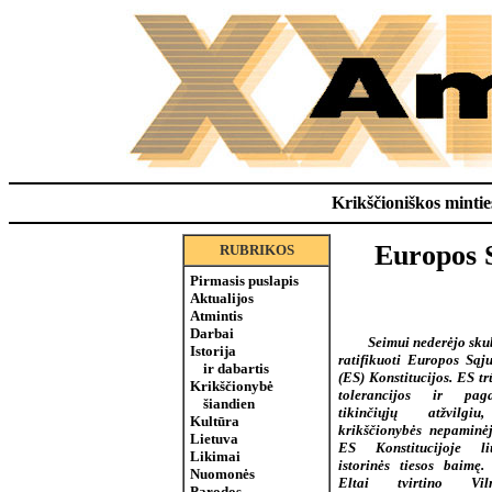
Krikščioniškos minties
Europos S
RUBRIKOS
Pirmasis puslapis
Aktualijos
Atmintis
Darbai
Seimui nederėjo sku
Istorija
ratifikuoti Europos Sąj
ir dabartis
(ES) Konstitucijos. ES tr
Krikščionybė
tolerancijos ir paga
šiandien
tikinčiųjų atžvilgi
Kultūra
krikščionybės nepaminė
Lietuva
ES Konstitucijoje li
Likimai
istorinės tiesos baimę.
Nuomonės
Eltai tvirtino Viln
Parodos