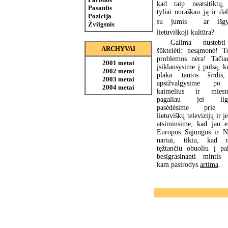
kad taip neatsitiktų,
Pasaulis
tyliai nuraškau ją ir dal
Pozicija
su jumis  ar išgy
Žvilgsnis
lietuviškoji kultūra?
Galima nustebt
ARCHYVAI
šūktelėti: nesąmonė! T
problemos nėra! Tačia
2001 metai
įsiklausysime į pulsą, k
2002 metai
plaka tautos širdis,
2003 metai
apsižvalgysime po
2004 metai
kaimelius ir miestel
pagaliau jei ilgė
pasėdėsime prie 
lietuviškų televizijų ir j
atsiminsime, kad jau 
Europos Sąjungos ir 
nariai, tikiu, kad 
tęžtančiu obuoliu į pa
besigrasinanti mintis
kam pasirodys
artima
.