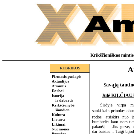
Krikščioniškos minties
A
RUBRIKOS
Pirmasis puslapis
Aktualijos
Savąją tautinę
Atmintis
Darbai
Julė KILČIA
Istorija
ir dabartis
Krikščionybė
Širdyje virpa mi
šiandien
sunki kaip prinokęs obuol
Kultūra
rodos, atsiskirs nuo j
Lietuva
bumbtelės kam nors ties
Likimai
pakaušį... Liks guzas, 
Nuomonės
dar baisiau... Taigi bijo
Parodos