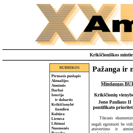
Krikščioniškos minties
Pažanga ir 
RUBRIKOS
Pirmasis puslapis
Aktualijos
Mindaugas BU
Atmintis
Darbai
Krikščionių vienybė
Istorija
ir dabartis
Jono Pauliaus II
Krikščionybė
pontifikato prioritet
šiandien
Kultūra
Tikrasis ekumeniz
Lietuva
Likimai
negali egzistuoti be vid
Nuomonės
atsivertimo ir atmint
Parodos