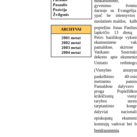
nuskaistinimo, 
Pasaulis
gyvenimo šventu
Pozicija
darnoje su Evangelija
Žvilgsnis
ypač be intensyvios
nuolatinės maldos,  kal
popiežius Jonas Paulius
ARCHYVAI
lapkričio 13 dieną 
Petro bazilikoje vykusi
2001 metai
ekumeninėse vaka
2002 metai
pamaldose, skirtose
2003 metai
Vatikano Susirink
2004 metai
dekreto apie ekumeni
Unitatis redintegrat
(Vienybės atstatyma
paskelbimo 40-osi
metinėms paminėt
Pamaldose dalyvavo
proga Popiežiškos
krikščionių vieny
tarybos sureng
tarptautinio kongr
dalyviai  nacionali
episkopatų ekumeni
komisijų vadovai bei br
bendruomenių
.