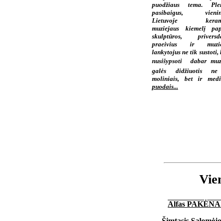
puodžiaus tema. Plen
pasibaigus, vienint
Lietuvoje keram
muziejaus kiemelį pa
skulptūros, priversd
praeivius ir muzie
lankytojus ne tik sustoti, 
nusišypsoti  dabar muz
galės didžiuotis ne
moliniais, bet ir medi
puodais...
Vien
Alfas PAKĖNA
Šimtasis Salomėjo