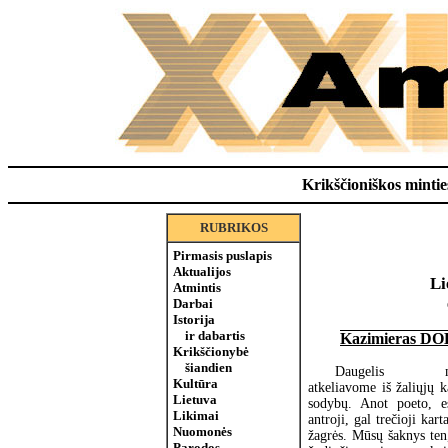
Krikščioniškos minties
RUBRIKOS
Pirmasis puslapis
Aktualijos
Li
Atmintis
Darbai
Istorija
ir dabartis
Kazimieras D
Krikščionybė
šiandien
Daugelis m
Kultūra
atkeliavome iš žaliųjų 
Lietuva
sodybų. Anot poeto, 
Likimai
antroji, gal trečioji kar
Nuomonės
žagrės. Mūsų šaknys ten
Parodos