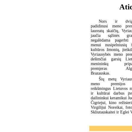
Ati
Nors ir dvig
padidinusi meno prem
laureatų skaičių, Vyria
jaučia sąžinės grau
negalėdama pagerbti 
menui nusipelniusių š
kultūros žmonių, įteik
Vyriausybės meno pre
dešimčiai garsių Lie
menininkų pripa
premjeras Algir
Brazauskas.
Šių metų Vyriaus
meno premijos
reikšmingus Lietuvos 
ir kultūrai darbus įte
dailininkui keramikui Ju
Čigriejui, kino režisie
Virgilijui Noreikai, f
Skliutauskaitei ir Eglei 