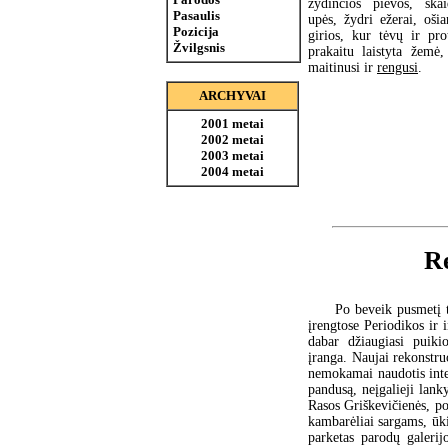
žydinčios pievos, skai
Pasaulis
upės, žydri ežerai, ošia
Pozicija
girios, kur tėvų ir pro
Žvilgsnis
prakaitu laistyta žemė,
maitinusi ir
rengusi
.
ARCHYVAI
2001 metai
2002 metai
2003 metai
2004 metai
Re
Po beveik pusmetį 
įrengtose Periodikos ir 
dabar džiaugiasi puiki
įranga. Naujai rekonstru
nemokamai naudotis inter
pandusą, neįgalieji lanky
Rasos Griškevičienės, po
kambarėliai sargams, ūki
parketas parodų galerijo