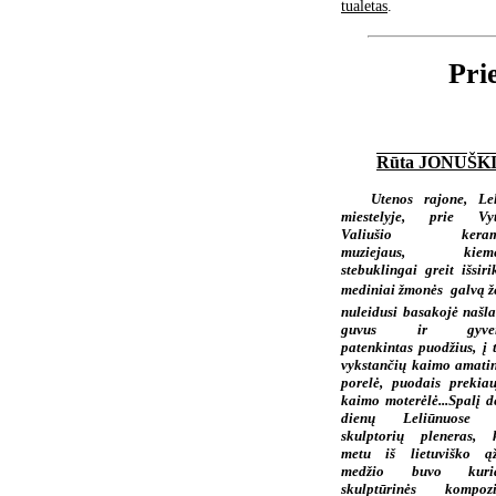
tualetas
.
Pri
Rūta JONUŠK
Utenos rajone, Le
miestelyje, prie Vyt
Valiušio kerami
muziejaus, kiemel
stebuklingai greit išsiri
mediniai žmonės  galvą 
nuleidusi basakojė našlai
guvus ir gyven
patenkintas puodžius, į 
vykstančių kaimo amati
porelė, puodais prekiau
kaimo moterėlė...Spalį d
dienų Leliūnuose 
skulptorių pleneras, 
metu iš lietuviško ą
medžio buvo kuri
skulptūrinės kompozi