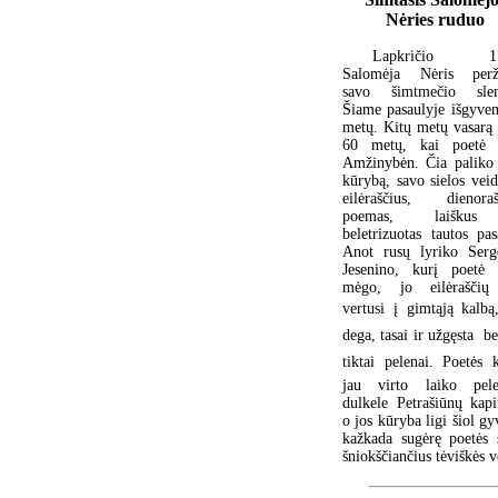
Nėries ruduo
Lapkričio 17
Salomėja Nėris perž
savo šimtmečio slenk
Šiame pasaulyje išgyve
metų. Kitų metų vasarą 
60 metų, kai poetė i
Amžinybėn. Čia paliko
kūrybą, savo sielos veid
eilėraščius, dienoraš
poemas, laiškus
beletrizuotas tautos pas
Anot rusų lyriko Serg
Jesenino, kurį poetė 
mėgo, jo eilėraščių
vertusi į gimtąją kalbą,
dega, tasai ir užgęsta  b
tiktai pelenai. Poetės 
jau virto laiko pele
dulkele Petrašiūnų kapi
o jos kūryba ligi šiol gyv
kažkada sugėrę poetės s
šniokščiančius tėviškės 