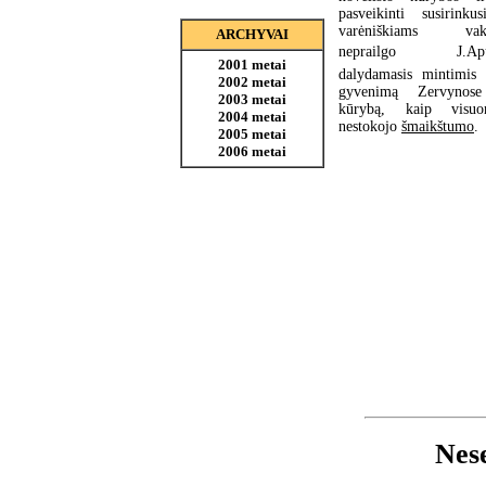
pasveikinti susirinkus
varėniškiams vaka
ARCHYVAI
neprailgo  J.Apu
2001 metai
dalydamasis mintimis 
2002 metai
gyvenimą Zervynos
2003 metai
kūrybą, kaip visuo
2004 metai
nestokojo
šmaikštumo
.
2005 metai
2006 metai
Nese