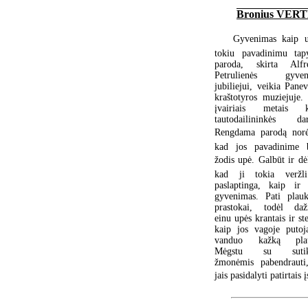
Bronius VER
Gyvenimas kaip up
tokiu pavadinimu tap
paroda, skirta Alfr
Petrulienės gyven
jubiliejui, veikia Pane
kraštotyros muziejuje. 
įvairiais metais k
tautodailininkės dar
Rengdama parodą norė
kad jos pavadinime 
žodis upė. Galbūt ir dė
kad ji tokia veržl
paslaptinga, kaip ir 
gyvenimas. Pati plauk
prastokai, todėl daž
einu upės krantais ir st
kaip jos vagoje putoja
vanduo kažką plau
Mėgstu su sutikt
žmonėmis pabendrauti
jais pasidalyti patirtais