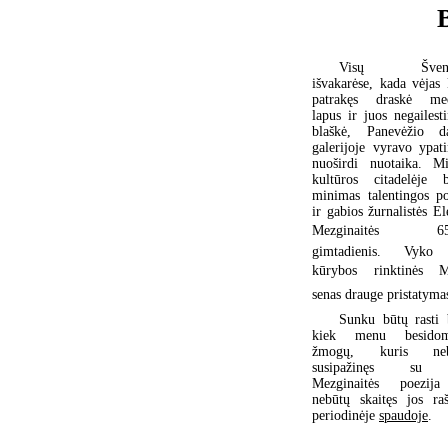
Visų Švent
išvakarėse, kada vėjas 
patrakęs draskė me
lapus ir juos negailest
blaškė, Panevėžio da
galerijoje vyravo ypati
nuoširdi nuotaika. Mi
kultūros citadelėje 
minimas talentingos po
ir gabios žurnalistės E
Mezginaitės 65a
gimtadienis. Vyko
kūrybos rinktinės 
senas drauge pristatyma
Sunku būtų rasti 
kiek menu besidom
žmogų, kuris neb
susipažinęs su
Mezginaitės poezij
nebūtų skaitęs jos raš
periodinėje
spaudoje
.