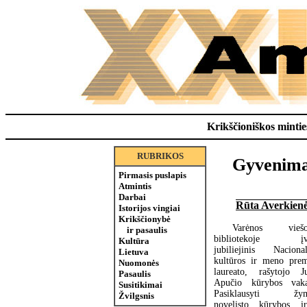
Krikščioniškos minties
RUBRIKOS
Gyvenimas
Pirmasis puslapis
Atmintis
Darbai
Rūta Averkien
Istorijos vingiai
Krikščionybė
Varėnos viešoj
ir pasaulis
bibliotekoje įv
Kultūra
jubiliejinis Nacional
Lietuva
kultūros ir meno prem
Nuomonės
laureato, rašytojo J
Pasaulis
Apučio kūrybos vaka
Susitikimai
Pasiklausyti žym
Žvilgsnis
novelisto kūrybos i