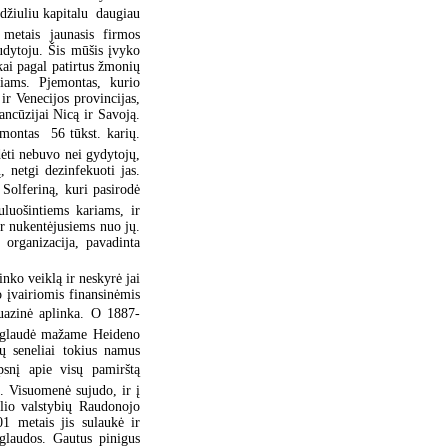
džiuliu kapitalu  daugiau
metais jaunasis firmos
iudytoju. Šis mūšis įvyko
kai pagal patirtus žmonių
šiams. Pjemontas, kurio
ir Venecijos provincijas,
ancūzijai Nicą ir Savoją.
montas  56 tūkst. karių.
dėti nebuvo nei gydytojų,
, netgi dezinfekuoti jas.
Solferiną, kuri pasirodė
uluošintiems kariams, ir
ir nukentėjusiems nuo jų.
organizacija, pavadinta
inko veiklą ir neskyrė jai
o įvairiomis finansinėmis
žuazinė aplinka. O 1887-
isiglaudė mažame Heideno
ų seneliai tokius namus
psnį apie visų pamirštą
ų. Visuomenė sujudo, ir į
elio valstybių Raudonojo
1 metais jis sulaukė ir
glaudos. Gautus pinigus