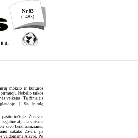
Nr.83
(1483)
 8 d.
airių mokslo ir kultūros
d pirmuoju Nobelio taikos
ės veikėjas. Tą žinią jis
audoje. Į šią špitolę
pasiturinčioje Ženevos
 begaline atjauta visiems
dėti savo bendraamžiams,
anui sukako 25-eri, jis
jos valdomame Alžyre. Po