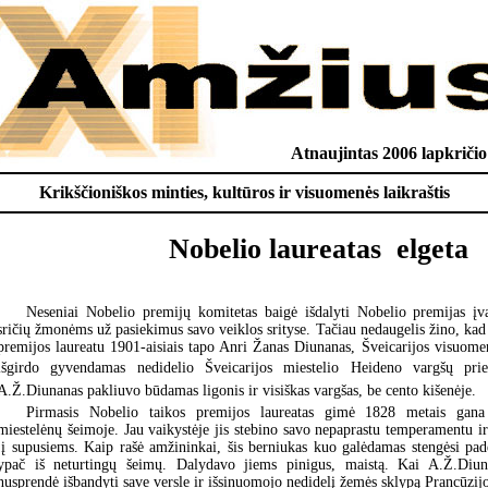
Atnaujintas 2006 lapkričio
Krikščioniškos minties, kultūros ir visuomenės laikraštis
Nobelio laureatas  elgeta
Neseniai Nobelio premijų komitetas baigė išdalyti Nobelio premijas įv
sričių žmonėms už pasiekimus savo veiklos srityse. Tačiau nedaugelis žino, ka
premijos laureatu 1901-aisiais tapo Anri Žanas Diunanas, Šveicarijos visuomen
išgirdo gyvendamas nedidelio Šveicarijos miestelio Heideno vargšų priegl
A.Ž.Diunanas pakliuvo būdamas ligonis ir visiškas vargšas, be cento kišenėje.
Pirmasis Nobelio taikos premijos laureatas gimė 1828 metais gana 
miestelėnų šeimoje. Jau vaikystėje jis stebino savo nepaprastu temperamentu ir
jį supusiems. Kaip rašė amžininkai, šis berniukas kuo galėdamas stengėsi pa
ypač iš neturtingų šeimų. Dalydavo jiems pinigus, maistą. Kai A.Ž.Diun
nusprendė išbandyti save versle ir išsinuomojo nedidelį žemės sklypą Prancūzi