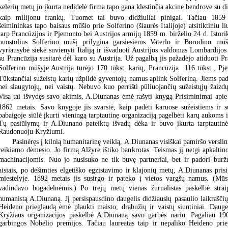
kelerių metų jo įkurta nedidelė firma tapo gana klestinčia akcine bendrove su di
kaip milijonu frankų. Tuomet tai buvo didžiuliai pinigai. Tačiau 1859 
šeimininkas tapo baisaus mūšio prie Solferino (šiaurės Italijoje) atsitiktiniu l
tarp Prancūzijos ir Pjemonto bei Austrijos armijų 1859 m. birželio 24 d. Istori
nuostolius Solferino mūšį prilygina garsiesiems Vaterlo ir Borodino mū
vyriausybė siekė suvienyti Italiją ir išvaduoti Austrijos valdomas Lombardijos 
su Prancūzija susitarė dėl karo su Austrija. Už pagalbą jis pažadėjo atiduoti Pr
Solferino mūšyje Austrija turėjo 170 tūkst. karių, Prancūzija  116 tūkst., Pje
Tūkstančiai sužeistų karių užpildė gyventojų namus aplink Solferiną. Jiems pa
nei slaugytojų, nei vaistų. Nebuvo kuo perrišti pūliuojančių sužeistųjų žaizdų
Visa tai išvydęs savo akimis, A.Diunanas ėmė rašyti knygą Prisiminimai apie 
1862 metais. Savo knygoje jis svarstė, kaip padėti karuose sužeistiems ir s
pabaigoje siūlė įkurti vieningą tarptautinę organizaciją pagelbėti karų aukoms 
Tų pasiūlymų ir A.Diunano pateiktų išvadų dėka ir buvo įkurta tarptautinė 
Raudonuoju Kryžiumi.
Pasinėręs į kilnią humanitarinę veiklą, A.Diunanas visiškai pamiršo verslin
reikiamo dėmesio. Jo firmą Alžyre ištiko bankrotas. Teismas jį netgi apkaltin
machinacijomis. Nuo jo nusisuko ne tik buvę partneriai, bet ir padori bur
aisiais, po dešimties elgetiško egzistavimo ir klajonių metų, A.Diunanas pr
miestelyje. 1892 metais jis susirgo ir pateko į vietos vargšų namus. (Mūs
vadindavo bogadelnėmis.) Po trejų metų vienas žurnalistas paskelbė strai
humanistą A.Diunaną. Jį persispausdino daugelis didžiausių pasaulio laikrašči
Heideno prieglaudą ėmė plaukti maisto, drabužių ir vaistų siuntiniai. Daug
Kryžiaus organizacijos paskelbė A.Diunaną savo garbės nariu. Pagaliau 190
garbingos Nobelio premijos. Tačiau laureatas taip ir nepaliko Heideno prie