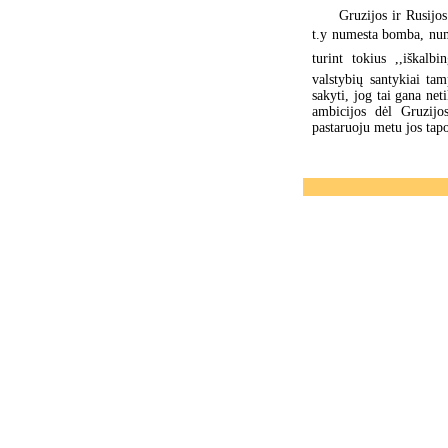
Gruzijos ir Rusijos
t.y numesta bomba, numu
turint tokius ,,iškalb
valstybių santykiai tam
sakyti, jog tai gana net
ambicijos dėl Gruzij
pastaruoju metu jos tap