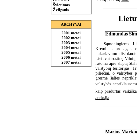
Švietimas
Žvilgsnis
Lietu
ARCHYVAI
2001 metai
Edmundas Sima
2002 metai
2003 metai
Sąmoningiems Lie
2004 metai
Kremliaus propagandos
2005 metai
nukariavimo dislokuot
2006 metai
Lietuvai sostinę Vilnių
2007 metai
rašoma apie slaptą Stal
valstybių teritorijas. 
piliečiai, o valstybės 
grėsmė šalies neprikl
valstybės nepriklausomy
kaip pradurtas vaikiška
aneksija
.
Marius Marku