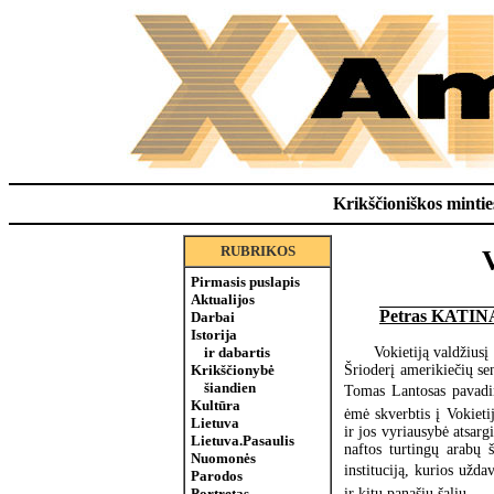
Krikščioniškos minties
RUBRIKOS
V
Pirmasis puslapis
Aktualijos
Petras KATIN
Darbai
Istorija
Vokietiją valdžiusį
ir dabartis
Šrioderį amerikiečių se
Krikščionybė
šiandien
Tomas Lantosas pavadino
Kultūra
ėmė skverbtis į Vokieti
Lietuva
ir jos vyriausybė atsargi
Lietuva.Pasaulis
naftos turtingų arabų š
Nuomonės
instituciją, kurios užda
Parodos
ir kitų panašių
šalių
.
Portretas