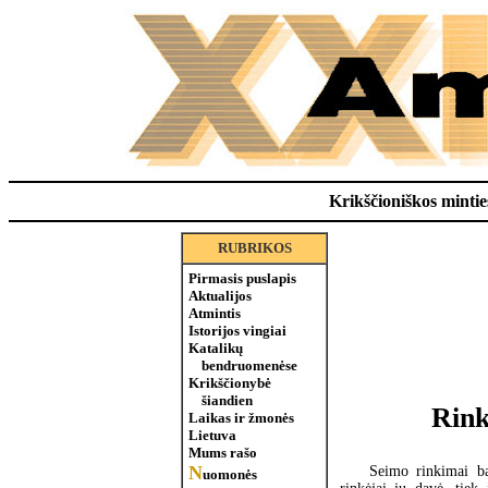
Krikščioniškos minties
RUBRIKOS
Pirmasis puslapis
Aktualijos
Atmintis
Istorijos vingiai
Katalikų
bendruomenėse
Krikščionybė
šiandien
Rink
Laikas ir žmonės
Lietuva
Mums rašo
N
Seimo rinkimai ba
uomonės