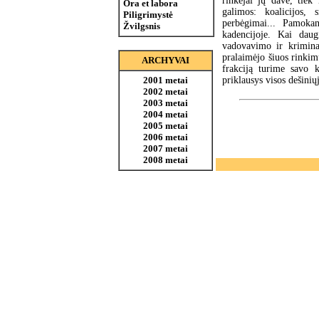
rinkėjai jų davė, tiek 
Ora et labora
galimos: koalicijos, 
Piligrimystė
perbėgimai... Pamoka
Žvilgsnis
kadencijoje. Kai daug
vadovavimo ir kriminal
pralaimėjo šiuos rinkimu
ARCHYVAI
frakciją turime savo 
priklausys visos dešiniųj
2001 metai
2002 metai
2003 metai
2004 metai
2005 metai
2006 metai
2007 metai
2008 metai