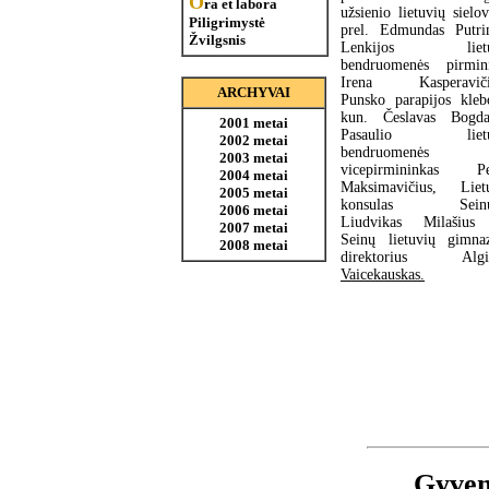
O
ra et labora
užsienio lietuvių sielo
Piligrimystė
prel. Edmundas Putri
Žvilgsnis
Lenkijos lietu
bendruomenės pirmin
Irena Kasperaviči
ARCHYVAI
Punsko parapijos kleb
kun. Česlavas Bogda
2001 metai
Pasaulio lietu
2002 metai
bendruomenės
2003 metai
vicepirmininkas Pe
2004 metai
Maksimavičius, Liet
2005 metai
konsulas Seinu
2006 metai
Liudvikas Milašius
2007 metai
Seinų lietuvių gimnaz
2008 metai
direktorius Algir
Vaicekauskas.
Gyven