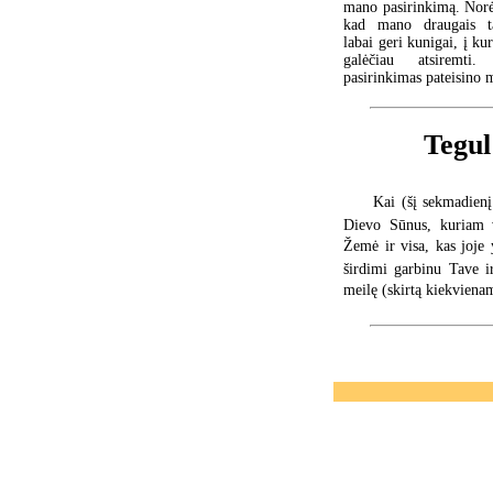
mano pasirinkimą. Norė
kad mano draugais t
labai geri kunigai, į ku
galėčiau atsiremti.
pasirinkimas pateisino
Tegul
Kai (šį sekmadienį
Dievo Sūnus, kuriam vi
Žemė ir visa, kas joje y
širdimi garbinu Tave i
meilę (skirtą kiekvien