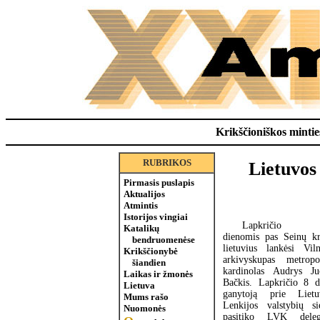
Krikščioniškos minties
RUBRIKOS
Lietuvos
Pirmasis puslapis
Aktualijos
Atmintis
Istorijos vingiai
Lapkričio 
Katalikų
dienomis pas Seinų kr
bendruomenėse
lietuvius lankėsi Viln
Krikščionybė
arkivyskupas metropol
šiandien
kardinolas Audrys Ju
Laikas ir žmonės
Bačkis. Lapkričio 8 d
Lietuva
ganytoją prie Lietu
Mums rašo
Lenkijos valstybių si
Nuomonės
pasitiko LVK deleg