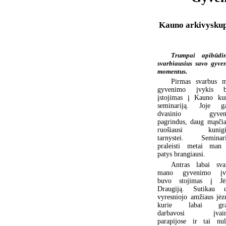
Kauno arkivyskupo
Trumpai apibūdin
svarbiausius savo gyve
momentus.
Pirmas svarbus 
gyvenimo įvykis b
įstojimas į Kauno ku
seminariją. Joje g
dvasinio gyven
pagrindus, daug mąsčia
ruošiausi kunigiš
tarnystei. Seminari
praleisti metai man
patys brangiausi.
Antras labai sva
mano gyvenimo įvy
buvo stojimas į Jė
Draugiją. Sutikau 
vyresniojo amžiaus jėzu
kurie labai graž
darbavosi įvairi
parapijose ir tai nu