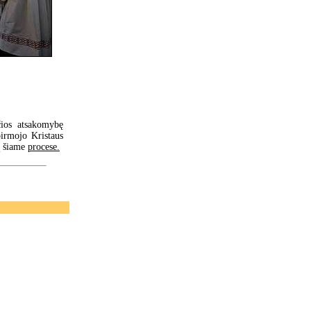
čios atsakomybę
pirmojo Kristaus
ą šiame
procese.