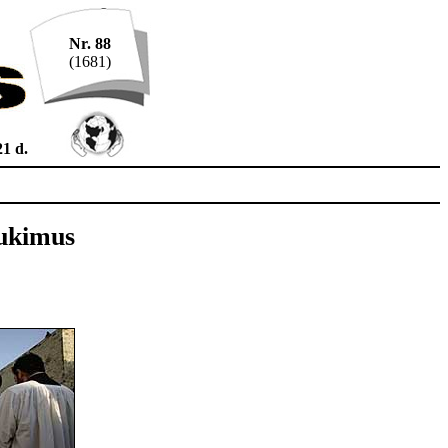
Nr. 88
(1681)
21 d.
aukimus