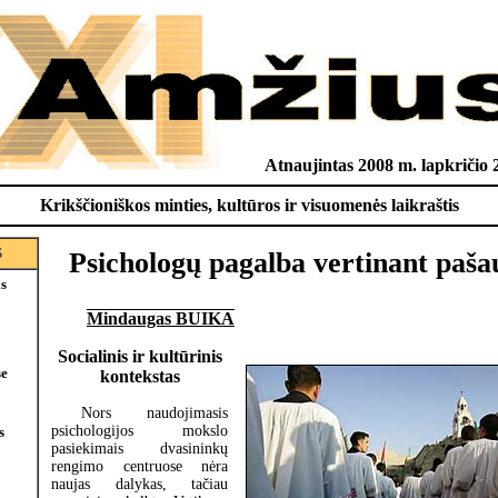
Atnaujintas 2008 m. lapkričio 
Krikščioniškos minties, kultūros ir visuomenės laikraštis
S
Psichologų pagalba vertinant paš
is
Mindaugas BUIKA
Socialinis ir kultūrinis
e
kontekstas
Nors naudojimasis
psichologijos mokslo
s
pasiekimais dvasininkų
rengimo centruose nėra
naujas dalykas, tačiau