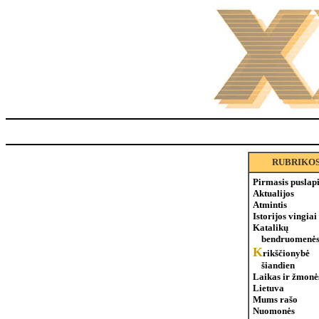
RUBRIKO
Pirmasis puslap
Aktualijos
Atmintis
Istorijos vingiai
Katalikų
bendruomenės
K
rikščionybė
šiandien
Laikas ir žmonė
Lietuva
Mums rašo
Nuomonės