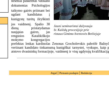
neseniai paskelbtas Vatikano
dokumentas Psichologijos
taikymo gairės priimant bei
ugdant kandidatus į
kunigystę turėtų išryškinti
jos vaidmenį. Spalio 30
Jauni seminaristai dalyvauja
dieną pristatydamas
šv. Kalėdų procesijoje prie
naująsias gaires, jas
ristaus Gimimo šventovės Betliejuje
rengusios Katalikiškojo
mokymo kongregacijos
prefektas lenkas kardinolas Zenonas Grocholevskis pabrėžė Bažny
vertinant kandidato tinkamumą kunigiškai tarnystei, vyskupo, kaip 
atstovo dvasininkų formacijoje, vaidmenį ir visų ugdytojų kvalifikacij
|
|
Atgal
Pirmasis puslapis
Redakcija