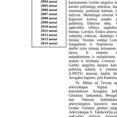
2004 metai
kariuomenės Garbės sargybos ku
2005 metai
karinis pučiamųjų orkestras, šaul
2006 metai
tremtiniai, politiniai kaliniai,
2007 metai
dalyviai. Iškilmingai centrine 
2008 metai
žygiavusi kolona pasuko į
2009 metai
padabintą Dubysos slėnį. 
2010 metai
sąskrydžio vėliava, sugiedot
2011 metai
himnas. Latvijos, Estijos atstova
2012 metai
valstybių vėliavas, skambėjo š
2013 metai
himnai. Šventės vedėjai Lore
2014 metai
Sungailienė ir Stanislovas K
skelbė tylos minutę kritusiems
laisvę, iš tremties neg
nukankintiems ir nužudytiems
sesėms ir broliams. Lietuvos
Garbės sargybos kuopos karia
politinių kalinių ir tremtin
(LPKTS) atstovai, šauliai iš
Ariogalos kapines, prie Kankini
Šv. Mišias už Tėvynę a
arkivyskupas Sigitas Ta
koncelebravo Ariogalos kl
Gintautas Jankauskas, Betyga
kun. Viktoras Aukštakal
arkivyskupijos kancleris mo
Grušas. Giesmes giedojo jungt
Arkivyskupas S. Tamkevičius p
sąskrydžio dalyviai Arioga