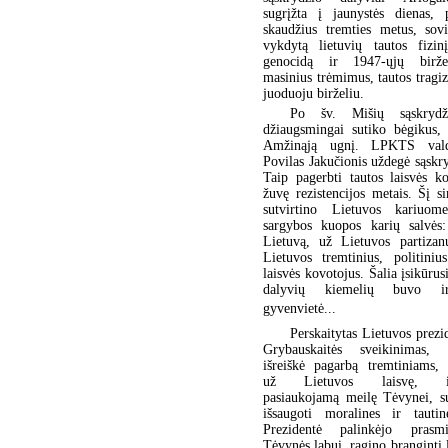
sugrįžta į jaunystės dienas, 
skaudžius tremties metus, sovi
vykdytą lietuvių tautos fizin
genocidą ir 1947-ųjų birže
masinius trėmimus, tautos trag
juoduoju birželiu.
Po šv. Mišių sąskrydž
džiaugsmingai sutiko bėgikus, 
Amžinąją ugnį. LPKTS vald
Povilas Jakučionis uždegė sąskr
Taip pagerbti tautos laisvės k
žuvę rezistencijos metais. Šį s
sutvirtino Lietuvos kariuom
sargybos kuopos karių salvės
Lietuvą, už Lietuvos partizan
Lietuvos tremtinius, politiniu
laisvės kovotojus. Šalia įsikūrus
dalyvių kiemelių buvo i
gyvenvietė...
Perskaitytas Lietuvos prezi
Grybauskaitės sveikinimas,
išreiškė pagarbą tremtiniams, 
už Lietuvos laisvę, išr
pasiaukojamą meilę Tėvynei, s
išsaugoti moralines ir tautin
Prezidentė palinkėjo pras
Tėvynės labui, ragino branginti l