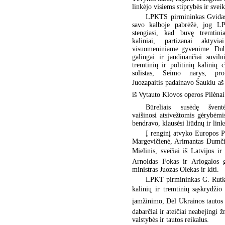
linkėjo visiems stiprybės ir sveik
LPKTS pirmininkas Gvidas
savo kalboje pabrėžė, jog L
stengiasi, kad buvę tremtiniai
kaliniai, partizanai aktyvia
visuomeniniame gyvenime. Dub
galingai ir jaudinančiai suviln
tremtinių ir politinių kalinių 
solistas, Seimo narys, pro
Juozapaitis padainavo Šaukiu aš t
iš Vytauto Klovos operos Pilėnai
Būreliais susėdę švent
vaišinosi atsivežtomis gėrybėmi
bendravo, klausėsi liūdnų ir lin
Į renginį atvyko Europos P
Margevičienė, Arimantas Dumčiu
Mielinis, svečiai iš Latvijos ir
Arnoldas Fokas ir Ariogalos g
ministras Juozas Olekas ir kiti.
LPKT pirmininkas G. Rutkau
kalinių ir tremtinių sąskrydžio 
įamžinimo, Dėl Ukrainos tautos
dabarčiai ir ateičiai neabejingi ž
valstybės ir tautos reikalus.