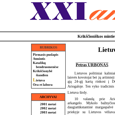
Krikščioniškos minties
RUBRIKOS
Lietuv
Pirmasis puslapis
Atmintis
Katalikų
Petras URBONAS
bendruomenėse
Krikščionybė
Lietuvos politiniai kaliniai
šiandien
laisvės kovotojai bei jų artimiej
L
ietuva
ąją 24-ąjį kartą rinkosi į D
Ora et labora
Ariogaloje. Ten vyko tradicinis 
Lietuva širdy.
ARCHYVAI
10 valandą prie Ari
arkangelo. Mykolo bažnyčios 
2001 metai
daugiatūkstantinė margaspalvė
2002 metai
priekyje su Lietuvos vėliava
2003 metai