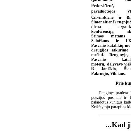
Petkevičienė, 
pavaduotojos  Vl
Čirvinskienė ir Bi
Simonaitienė) rugpjūč
dieną organiz
konferenciją, ski
Šeimos metams 
Saločiams ir L
Pasvalio katalikių mo
draugijos atkūrimo
mečiui. Renginyje
Pasvalio katali
moterų, dalyvavo vieš
iš Joniškio, Šiau
Pakruojo, Vilniaus.
Prie ku
Renginys pradėtas 
poezijos posmais ir 
palaidotus kunigus kalb
Krikštytojo parapijos k
...Kad 