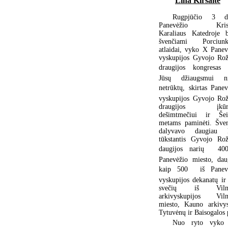
Lina Kiršaitė
Rugpjūčio 3 di
Panevėžio Krist
Karaliaus Katedroje 
švenčiami Porciunk
atlaidai, vyko X Panev
vyskupijos Gyvojo Rož
draugijos kongresas 
Jūsų džiaugsmui n
netrūktų, skirtas Pane
vyskupijos Gyvojo Rož
draugijos įkūr
dešimtmečiui ir Še
metams paminėti. Šven
dalyvavo daugiau 
tūkstantis Gyvojo Rož
daugijos narių  40
Panevėžio miesto, dau
kaip 500  iš Panev
vyskupijos dekanatų ir
svečių iš Vilni
arkivyskupijos Viln
miesto, Kauno arkivys
Tytuvėnų ir Baisogalos 
Nuo ryto vyko E