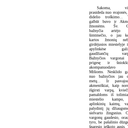
Sakoma, vis
prasideda nuo svajonės,
didelio troškimo... 
galbūt buvo ir Akm
žmonėms. Šv. O
bažnyčia artėjo p
šimtmečio, o jau ke
kartos žmonių neb
girdėjusios miestelyje 
apylinkėse galin
gaudžiančių varpų
Bažnyčios vargonai 
prigesę ir šniokš
akompanuodavo 
Mišioms. Nesklido ga
nuo bažnyčios jau 
metų... Ir pasvajo
akmeniškiai, kaip norė
išgirsti varpą, kvieči
pamaldoms iš tolimia
miestelio kampo,
aplinkinių kaimų, va
palydintį jų džiaugsm
sielvarto žingsnius. 
vargonų gaudesio, orau
tyro, be pašalinio dūzg
šnaresio ieškojo ausis.