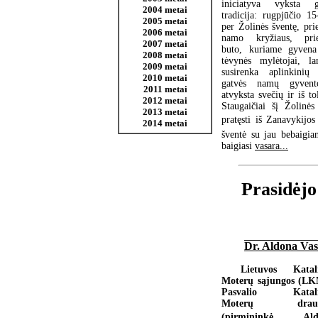
iniciatyva vyksta g
2004 metai
tradicija: rugpjūčio 15
2005 metai
per Žolinės šventę, pri
2006 metai
namo kryžiaus, prie
2007 metai
buto, kuriame gyvena
2008 metai
tėvynės mylėtojai, la
2009 metai
susirenka aplinkinių 
2010 metai
gatvės namų gyvento
2011 metai
atvyksta svečių ir iš to
2012 metai
Staugaičiai šį Žolinės
2013 metai
pratęsti iš Zanavykijos 
2014 metai
šventė su jau bebaigi
baigiasi
vasara...
Prasidėjo
Dr. Aldona Vas
Lietuvos Katal
Moterų sąjungos (L
Pasvalio Katali
Moterų draug
(pirmininkė  Ald