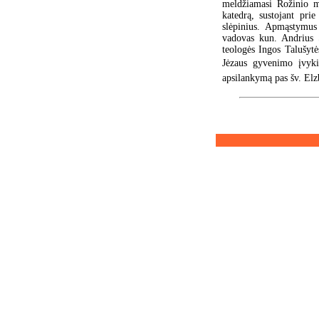
meldžiamasi Rožinio ma
katedrą, sustojant pri
slėpinius. Apmąstymus
vadovas kun. Andrius Š
teologės Ingos Talušytės
Jėzaus gyvenimo įvykiu
apsilankymą pas šv. Elz