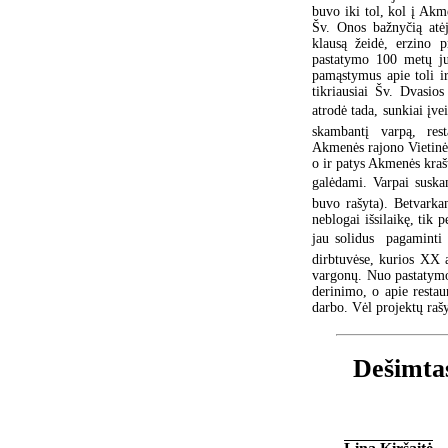
buvo iki tol, kol į Akm
Šv. Onos bažnyčią atėj
klausą žeidė, erzino p
pastatymo 100 metų jub
pamąstymus apie toli ir
tikriausiai Šv. Dvasio
atrodė tada, sunkiai įve
skambantį varpą, res
Akmenės rajono Vietinės
o ir patys Akmenės kra
galėdami. Varpai suskam
buvo rašyta). Betvarka
neblogai išsilaikę, tik p
jau solidus  pagamint
dirbtuvėse, kurios XX 
vargonų. Nuo pastatymo
derinimo, o apie restau
darbo. Vėl projektų raš
Dešimtas