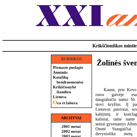
Krikščioniškos minties
RUBRIKOS
Žolinės šve
Pirmasis puslapis
Atmintis
Katalikų
bendruomenėse
Krikščionybė
Kaune, prie Kovo
šiandien
osios gatvėje esa
Lietuva
daugiabučio namo Nr.
O
ra et labora
stovi kryžius. Jį pa
Lietuvos patriotai, sov
kalėjimų ir konclag
ARCHYVAI
kaliniai, tame name
seniai gyvenantys Albin
2001 metai
Onutė Staugaičiai.
2002 metai
devyniolika metų
2003 metai