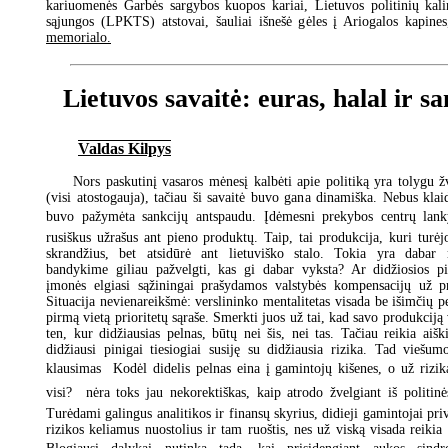
kariuomenės Garbės sargybos kuopos kariai, Lietuvos politinių kali
sąjungos (LPKTS) atstovai, šauliai išnešė gėles į Ariogalos kapine
memorialo.
Lietuvos savaitė: euras, halal ir sa
Valdas Kilpys
Nors paskutinį vasaros mėnesį kalbėti apie politiką yra tolygu ž
(visi atostogauja), tačiau ši savaitė buvo gana dinamiška. Nebus klaid
buvo pažymėta sankcijų antspaudu. Įdėmesni prekybos centrų lanky
rusiškus užrašus ant pieno produktų. Taip, tai produkcija, kuri turėjo
skrandžius, bet atsidūrė ant lietuviško stalo. Tokia yra dabar 
bandykime giliau pažvelgti, kas gi dabar vyksta? Ar didžiosios p
įmonės elgiasi sąžiningai prašydamos valstybės kompensacijų už pr
Situacija nevienareikšmė: verslininko mentalitetas visada be išimčių pe
pirmą vietą prioritetų sąraše. Smerkti juos už tai, kad savo produkciją
ten, kur didžiausias pelnas, būtų nei šis, nei tas. Tačiau reikia aišk
didžiausi pinigai tiesiogiai susiję su didžiausia rizika. Tad viešu
klausimas  Kodėl didelis pelnas eina į gamintojų kišenes, o už ri
visi?  nėra toks jau nekorektiškas, kaip atrodo žvelgiant iš politin
Turėdami galingus analitikos ir finansų skyrius, didieji gamintojai priv
rizikos keliamus nuostolius ir tam ruoštis, nes už viską visada reikia