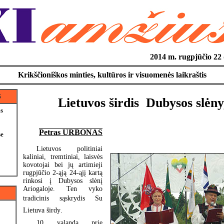
2014 m. rugpjūčio 2
Krikščioniškos minties, kultūros ir visuomenės laikraštis
S
Lietuvos širdis  Dubysos slėny
is
Petras URBONAS
e
Lietuvos politiniai
kaliniai, tremtiniai, laisvės
kovotojai bei jų artimieji
rugpjūčio 2-ąją 24-ąjį kartą
rinkosi į Dubysos slėnį
Ariogaloje. Ten vyko
tradicinis sąskrydis Su
Lietuva širdy.
10 valandą prie