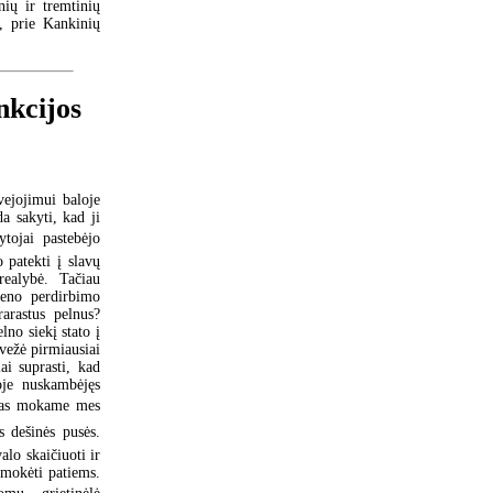
nių ir tremtinių
s, prie Kankinių
nkcijos
vejojimui baloje
a sakyti, kad ji
tojai pastebėjo
 patekti į slavų
realybė. Tačiau
ieno perdirbimo
arastus pelnus?
lno siekį stato į
 vežė pirmiausiai
iai suprasti, kad
moje nuskambėjęs
zikas mokame mes
ės dešinės pusės.
alo skaičiuoti ir
 mokėti patiems.