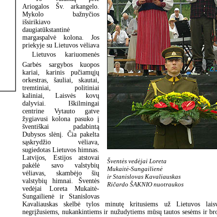
Ariogalos Šv. arkangelo.
Mykolo bažnyčios
išsirikiavo
daugiatūkstantinė
margaspalvė kolona. Jos
priekyje su Lietuvos vėliava
 Lietuvos kariuomenės
Garbės sargybos kuopos
kariai, karinis pučiamųjų
orkestras, šauliai, skautai,
tremtiniai, politiniai
kaliniai, Laisvės kovų
dalyviai. Iškilmingai
centrine Vytauto gatve
žygiavusi kolona pasuko į
šventiškai padabintą
Dubysos slėnį. Čia pakelta
sąskrydžio vėliava,
sugiedotas Lietuvos himnas.
Latvijos, Estijos atstovai
Šventės vedėjai Loreta
pakėlė savo valstybių
Mukaitė-Sungailienė
vėliavas, skambėjo šių
ir Stanislovas Kavaliauskas
valstybių himnai. Šventės
Ričardo ŠAKNIO nuotraukos
vedėjai Loreta Mukaitė-
Sungailienė ir Stanislovas
Kavaliauskas skelbė tylos minutę kritusiems už Lietuvos laisv
negrįžusiems, nukankintiems ir nužudytiems mūsų tautos sesėms ir br