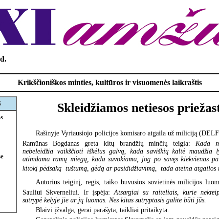
d.
Krikščioniškos minties, kultūros ir visuomenės laikraštis
S
Skleidžiamos netiesos priežast
is
Rašinyje Vyriausiojo policijos komisaro atgaila už miliciją (DEL
Ramūnas Bogdanas greta kitų brandžių minčių teigia:
Kada n
nebeleidžia vaikščioti iškėlus galvą, kada saviškių kaltė maudžia 
e
atimdama ramų miegą, kada suvokiama, jog po savęs kiekvienas pal
kitokį pėdsaką  tuštumą, gėdą ar pasididžiavimą,  tada ateina atgailos
Autorius teiginį, regis, taiko buvusios sovietinės milicijos luom
Sauliui Skverneliui. Ir įspėja:
Atsargiai su raiteliais, kurie nekre
sutrypė kelyje jie ar jų luomas. Nes kitas sutryptasis galite būti jūs.
Blaivi įžvalga, gerai parašyta, taikliai pritaikyta.