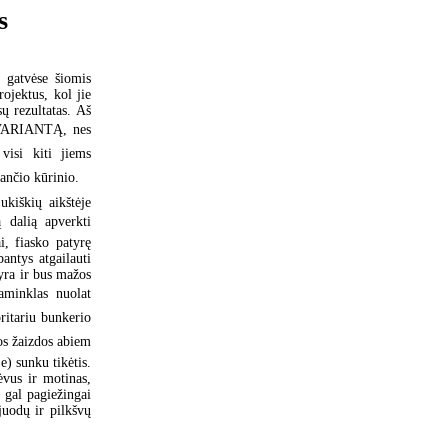
s
u gatvėse šiomis
jektus, kol jie
ų rezultatas. Aš
u VARIANTĄ, nes
visi kiti jiems
kančio kūrinio.
kiškių aikštėje
ą dalią apverkti
i, fiasko patyrę
antys atgailauti
 yra ir bus mažos
paminklas nuolat
itariu bunkerio
tos žaizdos abiem
e) sunku tikėtis.
ėvus ir motinas,
, gal pagiežingai
juodų ir pilkšvų