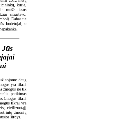
igūnai 2012 metų
cininkų, kurie,
 ir mušė tiesos
džiai smurtavo.
imbolį. Dabar tie
ūs budėtojai, o
nepakanka.
:
Jūs
jajai
iui
sužinojome daug
mogus yra tikrai
as žmogus ne tik
ntelis patikimas
tas žmogus tikrai
mogus tikrai yra
isą civilizuotąjį
jautrintų žmonių
ukusios
širdys.