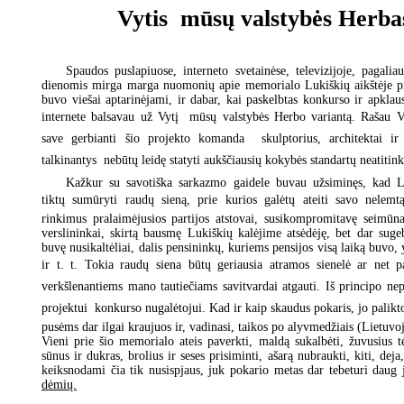
Vytis  mūsų valstybės Herba
Spaudos puslapiuose, interneto svetainėse, televizijoje, pagalia
dienomis mirga marga nuomonių apie memorialo Lukiškių aikštėje pro
buvo viešai aptarinėjami, ir dabar, kai paskelbtas konkurso ir apklaus
internete balsavau už Vytį  mūsų valstybės Herbo variantą. Raša
save gerbianti šio projekto komanda  skulptorius, architektai ir 
talkinantys  nebūtų leidę statyti aukščiausių kokybės standartų neatitin
Kažkur su savotiška sarkazmo gaidele buvau užsiminęs, kad Lu
tiktų sumūryti raudų sieną, prie kurios galėtų ateiti savo nelemt
rinkimus pralaimėjusios partijos atstovai, susikompromitavę seimūna
verslininkai, skirtą bausmę Lukiškių kalėjime atsėdėję, bet dar sugeb
buvę nusikaltėliai, dalis pensininkų, kuriems pensijos visą laiką buvo,
ir t. t. Tokia raudų siena būtų geriausia atramos sienelė ar net 
verkšlenantiems mano tautiečiams savitvardai atgauti. Iš principo nepr
projektui  konkurso nugalėtojui. Kad ir kaip skaudus pokaris, jo palik
pusėms dar ilgai kraujuos ir, vadinasi, taikos po alyvmedžiais (Lietuvoj
Vieni prie šio memorialo ateis paverkti, maldą sukalbėti, žuvusius t
sūnus ir dukras, brolius ir seses prisiminti, ašarą nubraukti, kiti, deja
keiksnodami čia tik nusispjaus, juk pokario metas dar tebeturi daug 
dėmių.