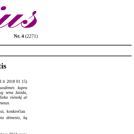
Nr. 4
(2271)
is
FI.lt 2018 01 15)
uodėmės kupra
lyg sena žaizda,
ieka vienokį ar
 metas.
ui, konkrečiau 
ipia dėmesio, ką