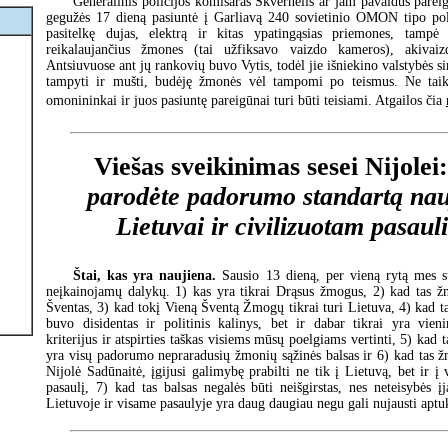
Generalinis policijos komisaras Skvernelis ar jam pavaldūs pare
gegužės 17 dieną pasiuntė į Garliavą 240 sovietinio OMON tipo poli
pasitelkę dujas, elektrą ir kitas ypatingąsias priemones, tampė
reikalaujančius žmones (tai užfiksavo vaizdo kameros), akivaiz
Antsiuvuose ant jų rankovių buvo Vytis, todėl jie išniekino valstybės s
tampyti ir mušti, budėję žmonės vėl tampomi po teismus. Ne taik
omonininkai ir juos pasiuntę pareigūnai turi būti teisiami. Atgailos čia
Viešas sveikinimas sesei Nijolei
parodėte padorumo standartą nau
Lietuvai ir civilizuotam pasaul
Štai, kas yra naujiena.
Sausio 13 dieną, per vieną rytą mes 
neįkainojamų dalykų. 1) kas yra tikrai Drąsus žmogus, 2) kad tas ž
Šventas, 3) kad tokį Vieną Šventą Žmogų tikrai turi Lietuva, 4) kad t
buvo disidentas ir politinis kalinys, bet ir dabar tikrai yra vieni
kriterijus ir atspirties taškas visiems mūsų poelgiams vertinti, 5) kad 
yra visų padorumo nepraradusių žmonių sąžinės balsas ir 6) kad tas ž
Nijolė Sadūnaitė, įgijusi galimybę prabilti ne tik į Lietuvą, bet ir į v
pasaulį, 7) kad tas balsas negalės būti neišgirstas, nes neteisybės į
Lietuvoje ir visame pasaulyje yra daug daugiau negu gali nujausti apt