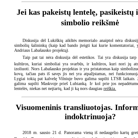
Jei kas pakeistų lentelę, pasikeistų 
simbolio reikšmė
Diskusija dėl Lukiškių aikštės memorialo anaiptol nėra diskusij
simbolių šalininkų (kaip kad bando įteigti kai kurie komentatoriai, 
Andriaus Labašausko projektą).
Taip pat tai nėra diskusija dėl estetikos. Tai yra diskusija tarp
kultūros, kuriai simboliai yra svarbūs, ir kultūros, kuri nori jų ats
izoliuoti. Nors Labašausko projektas ir yra pristatomas kaip simbolizu
kovą, tačiau pats iš savęs jis nei yra atpažįstamas, nei funkcionuoj
Lygiai tokią pat kalvelę Vilniuje buvo galima supilti LTSR laikais. 
galima supilti Maskvoje prieš Lubianką. Ir kol prie jos nepadėtume
lentelės, niekas net neįtartų, kad ji ką nors daugiau
reiškia.
Visuomeninis transliuotojas. Infor
indoktrinuoja?
2018 m. sausio 21 d. Panorama vieną iš nedaugelio kartų gret