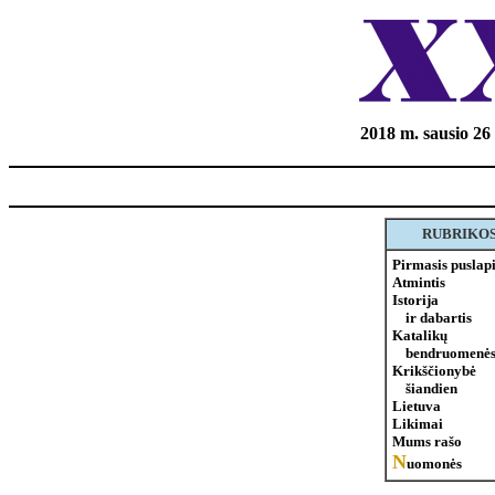
2018 m. sausio 26 
RUBRIKO
Pirmasis puslap
Atmintis
Istorija
ir dabartis
Katalikų
bendruomenės
Krikščionybė
šiandien
Lietuva
Likimai
Mums rašo
N
uomonės