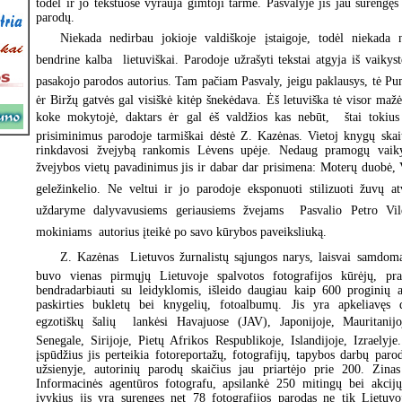
todėl ir jo tekstuose vyrauja gimtoji tarmė. Pasvalyje jis jau surengę
parodų.
Niekada nedirbau jokioje valdiškoje įstaigoje, todėl niekada n
bendrine kalba  lietuviškai. Parodoje užrašyti tekstai atgyja iš vaikyst
pasakojo parodos autorius. Tam pačiam Pasvaly, jeigu paklausys, tė P
ėr Biržų gatvės gal visiškė kitėp šnekėdava. Ėš letuviška tė visor mažė
koke mokytojė, daktars ėr gal ėš valdžios kas nebūt,  štai tokius
prisiminimus parodoje tarmiškai dėstė Z. Kazėnas. Vietoj knygų skai
rinkdavosi žvejybą rankomis Lėvens upėje. Nedaug pramogų vaiky
žvejybos vietų pavadinimus jis ir dabar dar prisimena: Moterų duobė, V
geležinkelio. Ne veltui ir jo parodoje eksponuoti stilizuoti žuvų a
uždaryme dalyvavusiems geriausiems žvejams  Pasvalio Petro Vile
mokiniams  autorius įteikė po savo kūrybos paveiksliuką.
Z. Kazėnas  Lietuvos žurnalistų sąjungos narys, laisvai samdoma
buvo vienas pirmųjų Lietuvoje spalvotos fotografijos kūrėjų, pra
bendradarbiauti su leidyklomis, išleido daugiau kaip 600 proginių at
paskirties bukletų bei knygelių, fotoalbumų. Jis yra apkeliavęs 
egzotiškų šalių  lankėsi Havajuose (JAV), Japonijoje, Mauritanijoj
Senegale, Sirijoje, Pietų Afrikos Respublikoje, Islandijoje, Izraelyje
įspūdžius jis perteikia fotoreportažų, fotografijų, tapybos darbų paro
užsienyje, autorinių parodų skaičius jau priartėjo prie 200. Zina
Informacinės agentūros fotografu, apsilankė 250 mitingų bei akcij
įvykius jis yra surengęs net 78 fotografijos parodas ne tik Lietuvoj