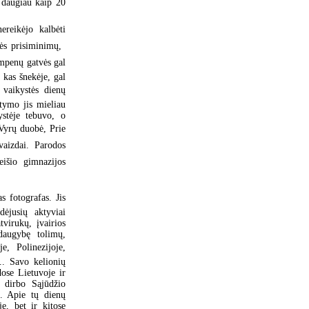
s daugiau kaip 20
ereikėjo kalbėti
ės prisiminimų, 
umpenų gatvės gal
 kas šnekėje, gal
 vaikystės dienų
tymo jis mieliau
stėje tebuvo, o
yrų duobė, Prie
tvaizdai. Parodos
išio gimnazijos
s fotografas. Jis
dėjusių aktyviai
virukų, įvairios
daugybę tolimų,
e, Polinezijoje,
... Savo kelionių
dose Lietuvoje ir
s dirbo Sąjūdžio
ų. Apie tų dienų
e, bet ir kitose