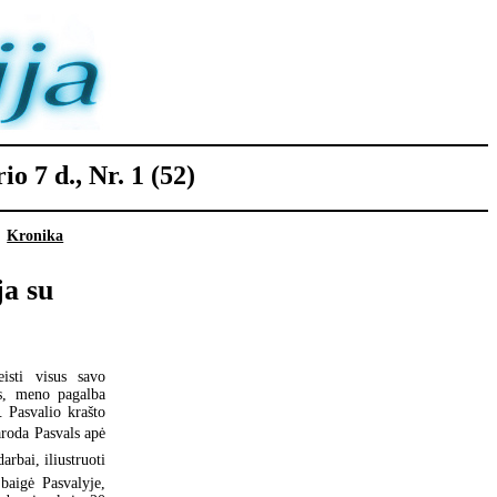
o 7 d., Nr. 1 (52)
Kronika
ja su
eisti visus savo
as, meno pagalba
. Pasvalio krašto
roda Pasvals apė
arbai, iliustruoti
baigė Pasvalyje,