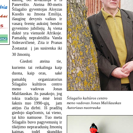
Panevėžio. Ateina 80-metis
Šilagalio gyventojas Aloyzas
Kuodis su žmona Emilija,
išauginę devynis vaikus ir
vasarą šventę auksinį bendro
gyvenimo jubiliejų. Jų viena
duktė yra vienuolė Afrikoje.
Pamaldų nepraleidžia Vanda
Sideravičienė, Zita ir Pranas
Žostautai  į jas susirenka iki
30 žmonių.
Giedoti ateina tie,
kuriems tai reikalinga kaip
duona, kaip oras,  sakė
pamaldų organizatorius
Šilagalio kultūros centro
meno vadovas Jonas
Mališauskas. Jis pasakojo, jog
Šilagalio kultūros centro
tokia tradicija ėmė leisti
meno vadovas Jonas Mališauskas
šaknis nuo 1990-ųjų, jam
Autoriaus nuotrauka
atėjus čia dirbti. Iš pradžių
giedojo slapčiomis, tai vieno,
tai kito namuose. Tuo metu
Šilagalis buvo pagyvenusių ir
tikėjimo nepraradusių žmonių
kaimas, todėl skundiko