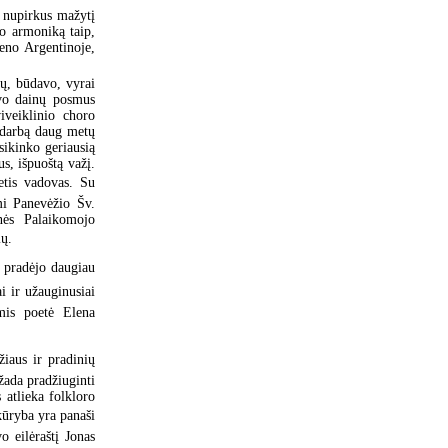
i nupirkus mažytį
o armoniką taip,
eno Argentinoje,
ų, būdavo, vyrai
avo dainų posmus
iveiklinio choro
į darbą daug metų
sikinko geriausią
us, išpuoštą važį.
etis vadovas. Su
mi Panevėžio Šv.
nės Palaikomojo
ių.
i pradėjo daugiau
i ir užauginusiai
mis poetė Elena
žiaus ir pradinių
žada pradžiuginti
 atlieka folkloro
kūryba yra panaši
o eilėraštį Jonas