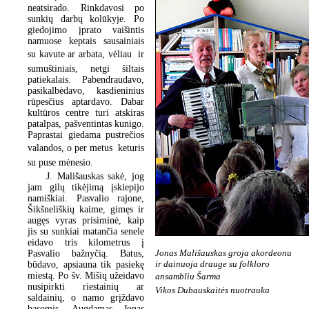
neatsirado. Rinkdavosi po
sunkių darbų kolūkyje. Po
giedojimo įprato vaišintis
namuose keptais sausainiais
su kavute ar arbata, vėliau  ir
sumuštiniais, netgi šiltais
patiekalais. Pabendraudavo,
pasikalbėdavo, kasdieninius
rūpesčius aptardavo. Dabar
kultūros centre turi atskiras
patalpas, pašventintas kunigo.
Paprastai giedama pustrečios
valandos, o per metus  keturis
su puse mėnesio.
J. Mališauskas sakė, jog
jam gilų tikėjimą įskiepijo
namiškiai. Pasvalio rajone,
Šikšneliškių kaime, gimęs ir
augęs vyras prisiminė, kaip
jis su sunkiai matančia senele
eidavo tris kilometrus į
Jonas Mališauskas groja akordeonu
Pasvalio bažnyčią. Batus,
ir dainuoja drauge su folkloro
būdavo, apsiauna tik pasiekę
miestą. Po šv. Mišių užeidavo
ansambliu Šarma
nusipirkti riestainių ar
Vikos Dubauskaitės nuotrauka
saldainių, o namo grįždavo
basomis. Augdamas Jonas