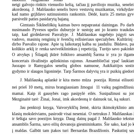
netgi galvojo rinktis vienuolio kelią, tačiau jį paviliojo muzika, senele
akordeoną. J. Mališausko senelis buvo vestuvių muzikantas, virkdydav
kad namo grįždavo sutinusiomis rankomis. Dėdė, kuris 25 metus gyv
parsivežė paties pasidarytą bajaną.
Gimtasis Šikšneliškių kaimas buvo nepaprastai dainingas. Po darb
nusimaudo Pyvesos upelio duburyje ir sustoję ant jo kranto traukd
taip, kad girdėdavosi Pasvalyje. J. Mališauskas sugebėjo įsigyti sav
vadovo, masinių renginių ir švenčių režisieriaus specialybes. Kultūrin
dirbo Pasvalio rajone. Apie tą laikotarpį kalba su jauduliu. Būdavo, pa
kolūkio arklį ir renka saviveiklininkus į repeticiją. Turėjo savo pakinkt
O atvykęs į Šilagalį įkūrė folkloro ansamblį Šarma ir yra jo ilgam
koncertais išvažinėjo aplinkinius rajonus. Ansambliečiai ypač laukia
Juozapo ir Ramygalos senelių globos namuose, Aukštaitijos sosti
gydymo ir slaugos ligoninėje. Tarp Šarmos dalyvių yra ir puikių giedor
J. Mališauską aplankė ir kita meno mūza  poezija. Rimtai eiliuot
nei prieš 10 metų, mirus brangiausiam žmogui  11 vaikų pagimdžiusia
mamai. Kaip iš gausybės rago pasipylė eilės. Susipažinusi su jo
Mezginaitė tarė: Žinai, Jonai, imk akordeoną ir dainuok tai, ką sukuri.
Jau penktoji knyga, Vaivorykščių žemė, skirta ikimokyklinio am
klasių moksleiviams, pasirodė visai neseniai. O netrukus J. Mališauskas 
ir šeštąja savo poezijos knyga. Daug dainų pagal J. Mališausko tekstus
ansamblis Šarma, savo eilių dovanoja giesmininkams. Šie sako, kad jo 
į maldas. Galbūt tam įtakos turi Bernardas Brazdžionis. Paskutinį sav