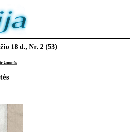
io 18 d., Nr. 2 (53)
ir žmonės
tės