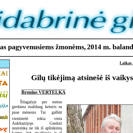
edas pagyvenusiems žmonėms,
2014 m. balandž
Laikas 
Gilų tikėjimą atsinešė iš vaikys
Bronius VERTELKA
Šilagalyje per metus
giedama maždaug keturis su
puse mėnesio. Tai  galbūt
vienintelė tokia vieta
Aukštaitijoje. Giedoti
susirenka ne tik iš aplinkinių
kaimų, bet atvažiuoja ir iš