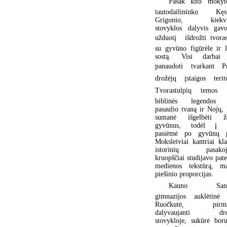
Pasak kito mokyto
tautodailininko Kęst
Grigonio, kiekvi
stovyklos dalyvis gav
užduotį  išdrožti tvoras
su gyvūno figūrėle ir 
sostą. Visi darbai
panaudoti tvarkant P
drožėjų įstaigos terito
Tvorastulpių temos 
biblinės legendos 
pasaulio tvaną ir Nojų, 
sumanė išgelbėti ž
gyvūnus, todėl į l
pasiėmė po gyvūnų p
Moksleiviai kantriai kla
istorinių pasakoj
kruopščiai studijavo pate
medienos tekstūrą, ma
piešinio proporcijas.
Kauno Santa
gimnazijos auklėtinė 
Ruočkutė, pirmą
dalyvaujanti dro
stovykloje, sukūrė boru