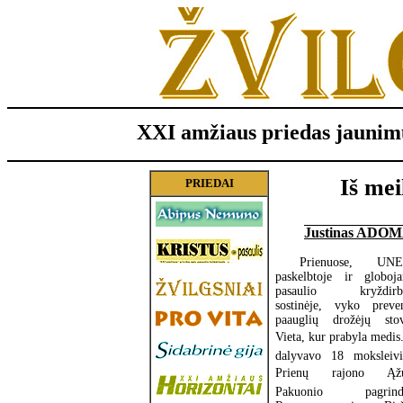
XXI amžiaus priedas jaunim
Iš mei
PRIEDAI
Justinas ADO
Prienuose, UN
paskelbtoje ir globoj
pasaulio kryždirby
sostinėje, vyko preve
paauglių drožėjų stov
Vieta, kur prabyla medis
dalyvavo 18 moksleivi
Prienų rajono Ąžuo
Pakuonio pagrindi