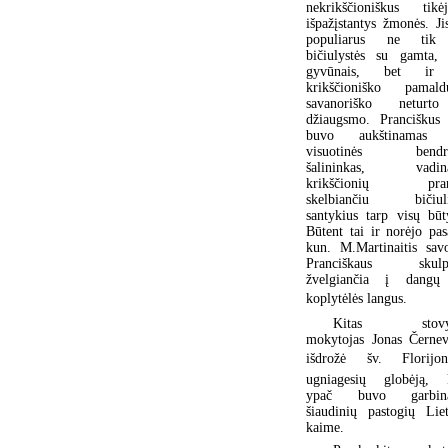
nekrikščioniškus tikė
išpažįstantys žmonės. Ji
populiarus ne tik
bičiulystės su gamta,
gyvūnais, bet ir
krikščioniško pamald
savanoriško neturt
džiaugsmo. Pranciškus 
buvo aukštinamas 
visuotinės bendry
šalininkas, vadin
krikščionių pran
skelbiančiu bičiuli
santykius tarp visų būt
Būtent tai ir norėjo pas
kun. M.Martinaitis sav
Pranciškaus skulpt
žvelgiančia į dangų
koplytėlės langus.
Kitas stovyk
mokytojas Jonas Černev
išdrožė šv. Florijo
ugniagesių globėją, k
ypač buvo garbin
šiaudinių pastogių Lie
kaime.