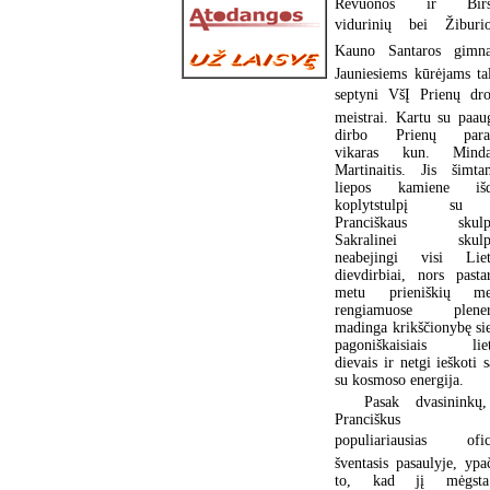
Revuonos ir Birš
vidurinių bei Žiburi
Kauno Santaros gimna
Jauniesiems kūrėjams ta
septyni VšĮ Prienų drož
meistrai. Kartu su paaug
dirbo Prienų parap
vikaras kun. Minda
Martinaitis. Jis šimta
liepos kamiene išd
koplytstulpį su
Pranciškaus skulpt
Sakralinei skulpt
neabejingi visi Liet
dievdirbiai, nors pasta
metu prieniškių mei
rengiamuose plener
madinga krikščionybę sie
pagoniškaisiais liet
dievais ir netgi ieškoti s
su kosmoso energija.
Pasak dvasininkų,
Pranciškus 
populiariausias ofici
šventasis pasaulyje, ypa
to, kad jį mėgst