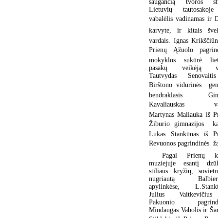
saugančią tvoros stu
Lietuvių tautosakoje
vabalėlis vadinamas ir 
karvyte, ir kitais švel
vardais. Ignas Krikščiūn
Prienų Ąžuolo pagrin
mokyklos sukūrė liet
pasakų veikėją va
Tautvydas Senovaiti
Birštono vidurinės  gen
bendraklasis Gint
Kavaliauskas  va
Martynas Maliauka iš P
Žiburio gimnazijos  ka
Lukas Stankūnas iš Pr
Revuonos pagrindinės  ža
Pagal Prienų kr
muziejuje esantį dzūk
stiliaus kryžių, soviet
nugriautą Balbieri
apylinkėse, L.Stankū
Julius Vaitkevičiu
Pakuonio pagrindi
Mindaugas Vabolis ir Ša