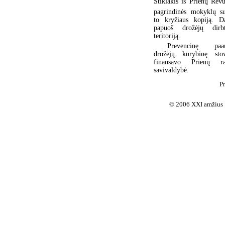
Stiklakis iš Prienų Revu
pagrindinės mokyklų s
to kryžiaus kopiją. D
papuoš drožėjų dirbt
teritoriją.
Prevencinę paau
drožėjų kūrybinę stov
finansavo Prienų ra
savivaldybė.
Pr
© 2006 XXI amžius