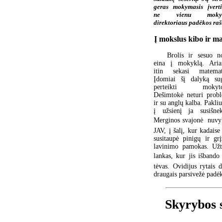
geras mokymasis įverti
ne vienu mokyk
direktoriaus padėkos raš
Į mokslus kibo ir 
Brolis ir sesuo no
eina į mokyklą. Aria
itin sekasi matemat
Įdomiai šį dalyką su
perteikti mokytoj
Dešimtokė neturi prob
ir su anglų kalba. Pakli
į užsienį ja susišnek
Merginos svajonė  nuvyk
JAV, į šalį, kur kadaise
susitaupė pinigų ir gr
lavinimo pamokas. Užta
lankas, kur jis išbando
tėvas. Ovidijus rytais
draugais parsivežė padė
Skyrybos s