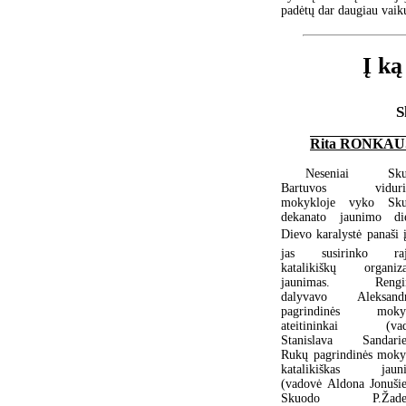
padėtų dar daugiau vaikų
Į ką
S
Rita RONKA
Neseniai Sku
Bartuvos vidurin
mokykloje vyko Sku
dekanato jaunimo di
Dievo karalystė panaši į.
jas susirinko raj
katalikiškų organiza
jaunimas. Rengin
dalyvavo Aleksandr
pagrindinės mokyk
ateitininkai (vad
Stanislava Sandarie
Rukų pagrindinės moky
katalikiškas jauni
(vadovė Aldona Jonušie
Skuodo P.Žadei