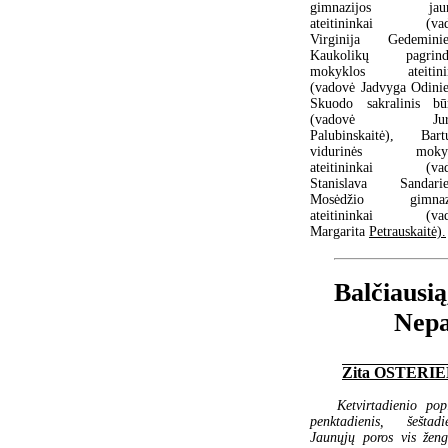
gimnazijos jauni
ateitininkai (vad
Virginija Gedeminie
Kaukolikų pagrindi
mokyklos ateitinin
(vadovė Jadvyga Odinie
Skuodo sakralinis būr
(vadovė Jurg
Palubinskaitė), Bart
vidurinės mokyk
ateitininkai (vad
Stanislava Sandarie
Mosėdžio gimnazi
ateitininkai (vad
Margarita
Petrauskaitė).
Balčiausią
Nepa
Zita OSTERI
Ketvirtadienio popi
penktadienis, šeštadie
Jaunųjų poros vis ženg