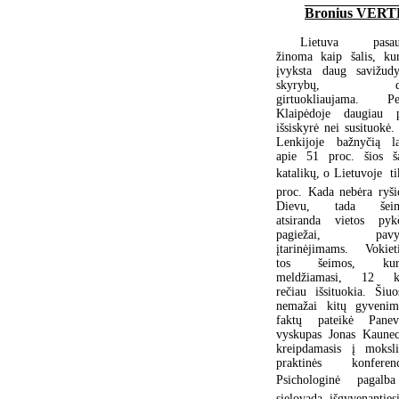
Bronius VER
Lietuva pasaul
žinoma kaip šalis, kur
įvyksta daug savižudy
skyrybų, da
girtuokliaujama. Pe
Klaipėdoje daugiau 
išsiskyrė nei susituokė.
Lenkijoje bažnyčią l
apie 51 proc. šios ša
katalikų, o Lietuvoje  t
proc. Kada nebėra ryši
Dievu, tada šeim
atsiranda vietos pykč
pagiežai, pavyd
įtarinėjimams. Vokieti
tos šeimos, kuri
meldžiamasi, 12 ka
rečiau išsituokia. Šiuo
nemažai kitų gyvenim
faktų pateikė Panev
vyskupas Jonas Kaunec
kreipdamasis į moksli
praktinės konferenc
Psichologinė pagalb
sielovada išgyvenanties