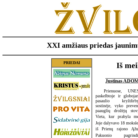
XXI amžiaus priedas jaunim
PRIEDAI
Iš mei
Justinas ADO
Prienuose, UNE
paskelbtoje ir globoja
pasaulio kryždirby
sostinėje, vyko preven
paauglių drožėjų stov
Vieta, kur prabyla med
Joje dalyvavo 18 moksle
iš Prienų rajono Ąžuo
Pakuonio pagrindin