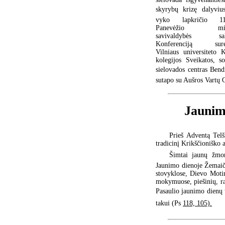
skyrybų krizę dalyvius
vyko lapkričio 11-
Panevėžio mie
savivaldybės salė
Konferenciją sure
Vilniaus universiteto 
kolegijos Sveikatos, so
sielovados centras Bend
sutapo su Aušros Vartų 
Jaunimo
Prieš Adventą Telš
tradicinį Krikščioniško a
Šimtai jaunų žmon
Jaunimo dienoje Žemaiči
stovyklose, Dievo Moti
mokymuose, piešinių, ra
Pasaulio jaunimo dienų 
takui (Ps
118, 105).