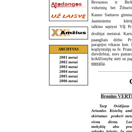
Revuonos ir Biršt
vidurinių bei Žiburio
Kauno Santaros gimnaz
Jauniesiems kūrėj
talkino septyni VšĮ Pr
drožėjai meistrai. Kart
paaugliais dirbo Pr
parapijos vikaras kun. 
ARCHYVAS
koplytstulpį su šv. Pran
dievdirbiai, nors pasta
2001 metai
krikščionybę sieti su pa
2002 metai
energija
.
2003 metai
2004 metai
2005 metai
2006 metai
Bronius VER
Tarp Ovidijaus
Ariandos Kisielių amž
skirtumas  penkeri meta
viena diena. Lank
mokyklą abu prad
sulaukę šešerių. Jų stro