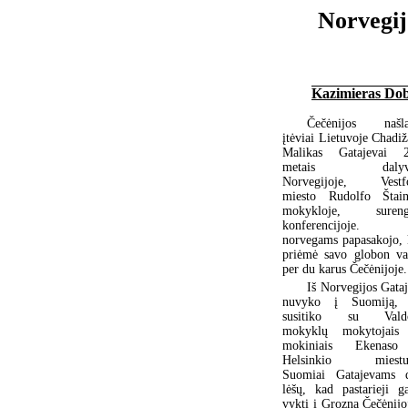
Norvegij
Kazimieras Dob
Čečėnijos našla
įtėviai Lietuvoje Chadiž
Malikas Gatajevai 
metais dalyv
Norvegijoje, Vestf
miesto Rudolfo Štain
mokykloje, surengt
konferencijoje. 
norvegams papasakojo, 
priėmė savo globon va
per du karus Čečėnijoje.
Iš Norvegijos Gataj
nuvyko į Suomiją, 
susitiko su Valdo
mokyklų mokytojais
mokiniais Ekenaso
Helsinkio miestuo
Suomiai Gatajevams 
lėšų, kad pastarieji ga
vykti į Grozną Čečėnijoj