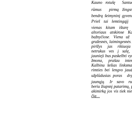
Kauno rotušę  Santu
rūmus  pirmą žings
bendrą šeimyninį gyven
Prieš tai lemtingąjį t
vienas kitam ištarę 
altoriaus atskirose K
bažnyčiose. Viena už 
gražesnės, laimingesnės.
piršlys jas rikiuoj
netrukus ves į salę,
jaunieji bus paskelbti vy
žmona, prašau inter
Kalbinu šešias linksma
rimties bei lengvo jaud
užplūdusias poras  dvy
jaunųjų. Ir savo ru
beriu žiupsnį patarimų,
akimirką jos vis tiek n
čia...