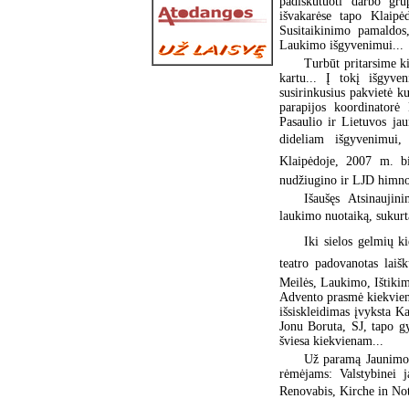
padiskutuoti darbo gr
išvakarėse tapo Klaip
Susitaikinimo pamaldos,
Laukimo išgyvenimui...
Turbūt pritarsime k
kartu... Į tokį išgyve
susirinkusius pakvietė k
parapijos koordinatorė
Pasaulio ir Lietuvos jau
dideliam išgyvenimui,
Klaipėdoje, 2007 m. bir
nudžiugino ir LJD himno
Išaušęs Atsinaujin
laukimo nuotaiką, sukurt
Iki sielos gelmių ki
teatro padovanotas laiškų
Meilės, Laukimo, Ištikim
Advento prasmė kiekviena
išsiskleidimas įvyksta K
Jonu Boruta, SJ, tapo gy
šviesa kiekvienam...
Už paramą Jaunimo 
rėmėjams: Valstybinei j
Renovabis, Kirche in Not