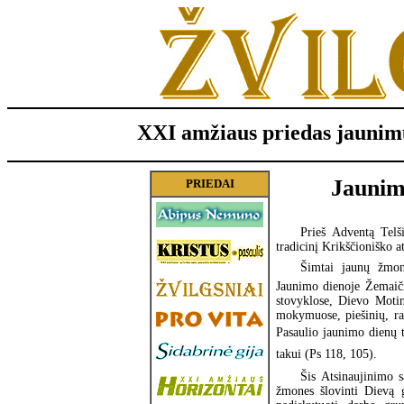
XXI amžiaus priedas jaunim
Jaunimo
PRIEDAI
Prieš Adventą Telš
tradicinį Krikščioniško a
Šimtai jaunų žmon
Jaunimo dienoje Žemaiči
stovyklose, Dievo Motin
mokymuose, piešinių, ra
Pasaulio jaunimo dienų t
takui (Ps 118, 105).
Šis Atsinaujinimo s
žmones šlovinti Dievą 