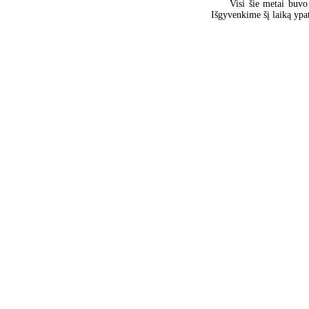
Visi šie metai buvo
Išgyvenkime šį laiką ypat