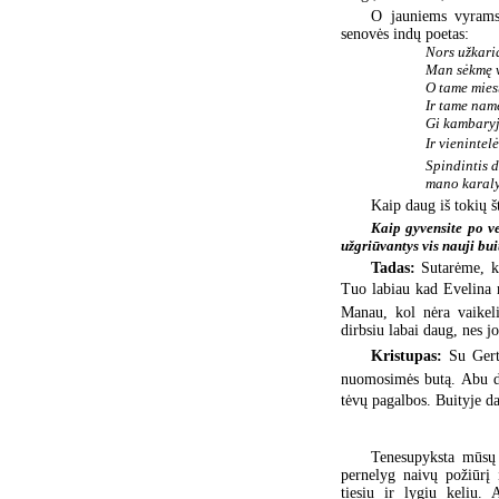
O jauniems vyrams 
senovės indų poetas:
Nors užkari
Man sėkmę v
O tame mies
Ir tame nam
Gi kambaryj
Ir vienintel
Spindintis 
mano karaly
Kaip daug iš tokių š
Kaip gyvensite po v
užgriūvantys vis nauji bui
Tadas:
Sutarėme, 
Tuo labiau kad Evelina m
Manau, kol nėra vaikeli
dirbsiu labai daug, nes jo
Kristupas:
Su Gert
nuomosimės butą. Abu di
tėvų pagalbos. Buityje da
Tenesupyksta mūsų j
pernelyg naivų požiūrį 
tiesiu ir lygiu keliu. 