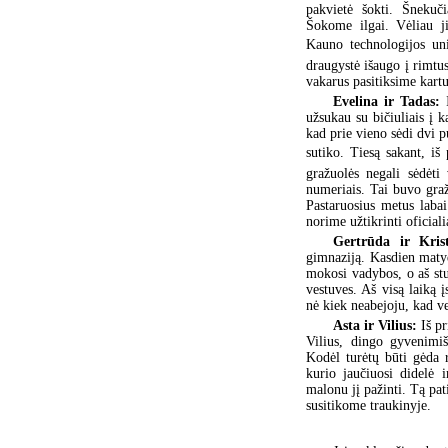
pakvietė šokti. Šnekuč
Šokome ilgai. Vėliau j
Kauno technologijos uni
draugystė išaugo į rimtus
vakarus pasitiksime kartu
Evelina ir Tadas:
užsukau su bičiuliais į k
kad prie vieno sėdi dvi 
sutiko. Tiesą sakant, iš 
gražuolės negali sėdėti
numeriais. Tai buvo graž
Pastaruosius metus laba
norime užtikrinti oficial
Gertrūda ir Kri
gimnaziją. Kasdien maty
mokosi vadybos, o aš st
vestuves. Aš visą laiką į
nė kiek neabejoju, kad ve
Asta ir Vilius:
Iš p
Vilius, dingo gyvenimiš
Kodėl turėtų būti gėda 
kurio jaučiuosi didelė i
malonu jį pažinti. Tą pat
susitikome traukinyje.