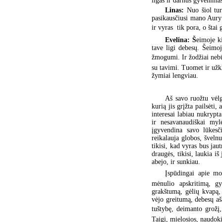
ilgas ir darnus gyvenima
Linas:
Nuo šiol tur
pasikausčiusi mano Aury
ir vyras  tik pora, o štai
Evelina: Š
eimoje k
tave ligi debesų. Šeimoj
žmogumi. Ir žodžiai nebūt
su tavimi. Tuomet ir užk
žymiai lengviau.
Aš savo ruožtu vėlg
kurią jis grįžta pailsėti
interesai labiau nukrypt
ir nesavanaudiškai myl
įgyvendina savo lūkesč
reikalauja globos, švel
tikisi, kad vyras bus jau
draugės, tikisi, laukia i
abejo, ir sunkiau.
Įspūdingai apie mo
mėnulio apskritimą, gy
grakštumą, gėlių kvapą,
vėjo greitumą, debesų a
tuštybę, deimanto grožį,
Taigi, mielosios, naudok