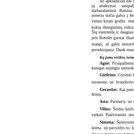
Jei apklausčiau dar 
jų atsakymai: susipaž
darbuodamiesi. Ramina 
neneria stačia galva į š
vienas kitam gražūs  mat
kokių išmėginimų reikia
Šią vienintelę ir daugia
prie Rotušės garsiai išta
manęs, aš galiu nenorė
persekiojama. Duok man r
Ką jums reiškia šei
Agnė:
Prisipažinsi
kunigas sujungia santuoko
Giedrius:
Gyventi 
nuomone, tai  branduoly
Gerardas:
Kai pami
šeima.
Asta:
Partneris  ta
Vilius:
Šeima keiči
vaikais. Paatvirausiu  m
Simona:
Šeimynini
šeima  tai pavyzdys to, 