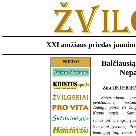
XXI amžiaus priedas jaunim
Balčiausią
PRIEDAI
Nepa
Zita OSTERIE
Ketvirtadienio pop
penktadienis, šeštadi
Jaunųjų poros vis žen
Kauno rotušę  Santu
rūmus  pirmą žingsnį į b
šeimyninį gyvenimą. Prie
lemtingąjį taip vienas 