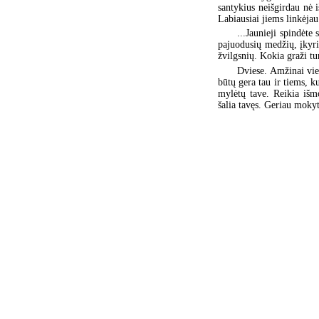
santykius neišgirdau nė i
Labiausiai jiems linkėjau
...Jaunieji spindėte 
pajuodusių medžių, įkyri
žvilgsnių. Kokia graži tur
Dviese. Amžinai vien
būtų gera tau ir tiems, k
mylėtų tave. Reikia išmo
šalia tavęs. Geriau mokyt