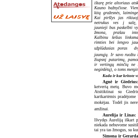
ištarę prie altoriaus atsk
Kauno bažnyčiose. Vie
kitą gražesnės, laiminge
Kai piršlys jas rikiuo
netrukus ves į salę,
jaunieji bus paskelbti vy
žmona, prašau inter
Kalbinu šešias linksm
rimties bei lengvo jau
užplūdusias poras  dv
jaunųjų. Ir savo ruožtu 
žiupsnį patarimų, pam
ir vertingų minčių ne 
negirdėtų), o toms mergin
Kada ir kur kritote v
Agnė ir Giedriu
ketvertą metų. Buvo mo
Atsitiktinai su Giedr
kartkartėmis pradėjome 
mokėjau. Todėl jis nere
amžinai.
Aurelija ir Linas:
Išvydęs Aureliją iškart 
niekada nebuvome susitik
tai yra tas žmogus, su k
Simona ir Gerard