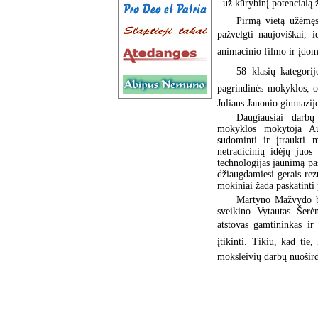
 už kūrybinį potencialą
Pirmą vietą užėmęs
pažvelgti naujoviškai, 
animacinio filmo ir įdomu
58 klasių kategor
pagrindinės mokyklos, o 
Juliaus Janonio gimnazij
Daugiausiai darbų
mokyklos mokytoja Auš
sudominti ir įtraukti 
netradicinių idėjų juos
technologijas jaunimą pa
džiaugdamiesi gerais rezu
mokiniai žada paskatinti 
Martyno Mažvydo bi
sveikino Vytautas Šerė
atstovas gamtininkas ir
įtikinti. Tikiu, kad tie,
moksleivių darbų nuošir