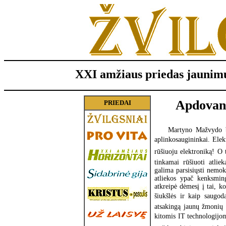
XXI amžiaus priedas jaunimu
Apdovano
PRIEDAI
Martyno Mažvydo bib
aplinkosaugininkai. Elek
rūšiuoju elektroniką! O 
tinkamai rūšiuoti atlie
galima parsisiųsti nemo
atliekos ypač kenksmi
atkreipė dėmesį į tai, k
šiukšlės ir kaip saugod
atsakingą jaunų žmonių 
kitomis IT technologijomi