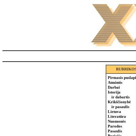
RUBRIKO
Pirmasis puslap
Atmintis
Darbai
Istorija
ir dabartis
Krikščionybė
ir pasaulis
Lietuva
Literatūra
Nuomonės
Parodos
Pasaulis
Pozicija