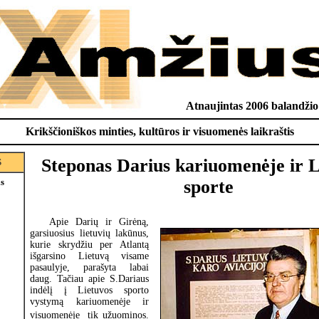
Atnaujintas 2006 balandžio
Krikščioniškos minties, kultūros ir visuomenės laikraštis
Steponas Darius kariuomenėje ir L
S
is
sporte
Apie Darių ir Girėną,
garsiuosius lietuvių lakūnus,
kurie skrydžiu per Atlantą
išgarsino Lietuvą visame
pasaulyje, parašyta labai
daug. Tačiau apie S.Dariaus
indėlį į Lietuvos sporto
vystymą kariuomenėje ir
visuomenėje  tik užuominos.