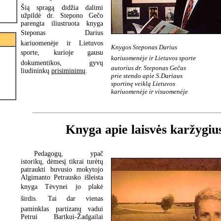
Šią spragą didžia dalimi
užpildė dr. Stepono Gečo
parengta iliustruota knyga
Steponas Darius
kariuomenėje ir Lietuvos
Knygos Steponas Darius
sporte, kurioje gausu
kariuomenėje ir Lietuvos sporte
dokumentikos, gyvų
autorius dr. Steponas Gečas
liudininkų
prisiminimų
.
prie stendo apie S.Dariaus
sportinę veiklą Lietuvos
kariuomenėje ir visuomenėje
Knyga apie laisvės karžygiu
Pedagogų, ypač
istorikų, dėmesį tikrai turėtų
patraukti buvusio mokytojo
Algimanto Petrausko išleista
knyga Tėvynei jo plakė
širdis. Tai dar vienas
paminklas partizanų vadui
Petrui Bartkui-Žadgailai