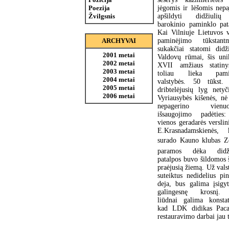
jėgomis ir lėšomis nepa
Poezija
apšildyti didžiulių
Žvilgsnis
barokinio paminklo pat
Kai Vilniuje Lietuvos 
paminėjimo tūkstantm
ARCHYVAI
sukakčiai statomi didži
2001 metai
Valdovų rūmai, šis uni
2002 metai
XVII amžiaus statiny
2003 metai
toliau lieka pamir
2004 metai
valstybės. 50 tūkst. 
2005 metai
dribtelėjusių lyg netyč
2006 metai
Vyriausybės kišenės, nė
nepagerino vienuo
išsaugojimo padėties
vienos geradarės verslin
E.Krasnadamskienės, 
surado Kauno klubas Zo
paramos dėka didži
patalpos buvo šildomos š
praėjusią žiemą. Už vals
suteiktus nedidelius pin
deja, bus galima įsigyt
galingesnę krosnį.
liūdnai galima konstat
kad LDK didikas Pacas
restauravimo darbai jau 