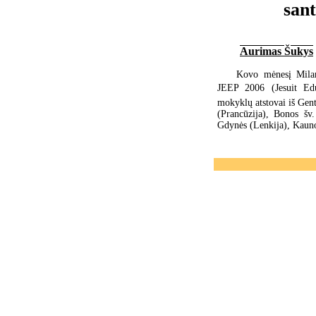
sant
Aurimas Šukys
Kovo mėnesį Milan
JEEP 2006 (Jesuit E
mokyklų atstovai iš Gen
(Prancūzija), Bonos šv
Gdynės (Lenkija), Kauno 