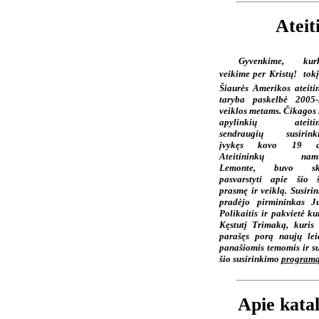
Ateit
Gyvenkime, kurk
veikime per Kristų!  tok
Šiaurės Amerikos ateiti
taryba paskelbė 2005
veiklos metams. Čikagos i
apylinkių ateitin
sendraugių susirinki
įvykęs kovo 19 d
Ateitininkų namu
Lemonte, buvo ski
pasvarstyti apie šio 
prasmę ir veiklą. Susiri
pradėjo pirmininkas J
Polikaitis ir pakvietė ku
Kęstutį Trimaką, kuris
parašęs porą naujų lei
panašiomis temomis ir s
šio susirinkimo
program
Apie kata