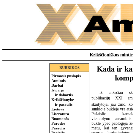
Krikščioniškos minties
Kada ir ka
RUBRIKOS
Pirmasis puslapis
kompl
Atmintis
Darbai
Istorija
Iš anksčiau ske
ir dabartis
publikacijų XXI amž
Krikščionybė
skaitytojai jau žino, ko
ir pasaulis
sunkioje būklėje yra atsi
Lietuva
Pažaislio kamald
Literatūra
vienuolyno ansamblis
Nuomonės
būklė ypač pablogėja ž
Parodos
metu, kai ten gyvena
Pasaulis
seserys kazimierietės
Pozicija