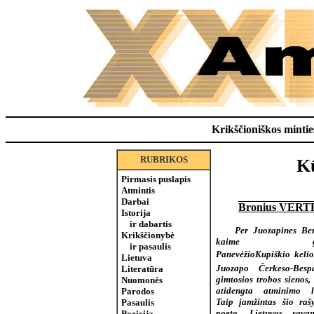
Krikščioniškos minties
RUBRIKOS
Kū
Pirmasis puslapis
Atmintis
Darbai
Bronius VER
Istorija
ir dabartis
Per Juozapines Be
Krikščionybė
kaime gre
ir pasaulis
PanevėžioKupiškio kelio
Lietuva
Juozapo Čerkeso-Besp
Literatūra
gimtosios trobos sienos,
Nuomonės
atidengta atminimo l
Parodos
Taip įamžintas šio rašy
Pasaulis
poeto, Lietuvos savan
Pozicija