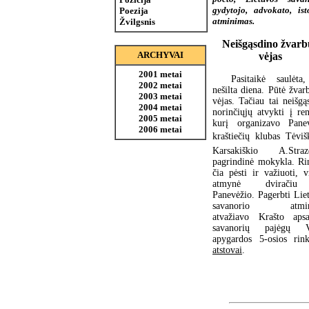
gydytojo, advokato, ist
Poezija
atminimas.
Žvilgsnis
Neišgąsdino žvarb
ARCHYVAI
vėjas
2001 metai
Pasitaikė saulėta
2002 metai
nešilta diena. Pūtė žvar
2003 metai
vėjas. Tačiau tai neišgą
2004 metai
norinčiųjų atvykti į ren
2005 metai
kurį organizavo Pane
2006 metai
kraštiečių klubas Tėvišk
Karsakiškio A.Strazd
pagrindinė mokykla. Ri
čia pėsti ir važiuoti, v
atmynė dviračiu
Panevėžio. Pagerbti Lie
savanorio atmin
atvažiavo Krašto aps
savanorių pajėgų V
apygardos 5-osios rink
atstovai
.