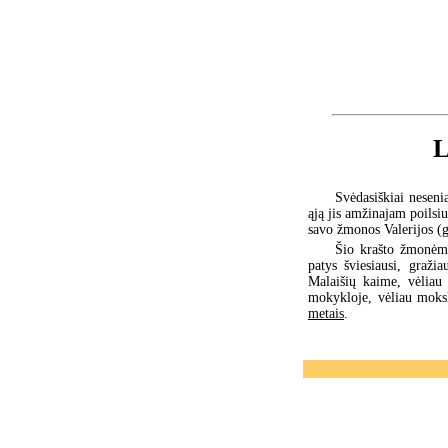
L
Svėdasiškiai neseni
ąją jis amžinajam poilsi
savo žmonos Valerijos (
Šio krašto žmonėms
patys šviesiausi, graži
Malaišių kaime, vėliau
mokykloje, vėliau moks
metais
.