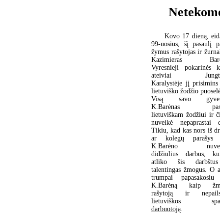
Netekome 
Kovo 17 dieną, ei
99-uosius, šį pasaulį p
žymus rašytojas ir žurnal
Kazimieras Barė
Vyresnieji pokarinės k
ateiviai Jungti
Karalystėje jį prisimins
lietuviško žodžio puoselė
Visą savo gyven
K.Barėnas pask
lietuviškam žodžiui ir či
nuveikė nepaprastai 
Tikiu, kad kas nors iš d
ar kolegų parašys 
K.Barėno nuveik
didžiulius darbus, ku
atliko šis darbštu
talentingas žmogus. O a
trumpai papasakosiu 
K.Barėną kaip žm
rašytoją ir nepailst
lietuviškos spa
darbuotoją
.