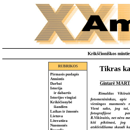
Krikščioniškos minties
RUBRIKOS
Tikras k
Pirmasis puslapis
Atmintis
Gintarė MAR
Darbai
Istorija
ir dabartis
Rimaldas Vikšrait
Istorijos vingiai
fotomenininkas, apie 
Krikščionybė
vieningos nuomonės n
šiandien
Vieni sako, jog tai
Laikas ir žmonės
fotografijose par
Lietuva
R.Vikšraitis, net nėra m
Literatūra
kiti piktinasi, jog 
Nuomonės
atskleidžiama skaudi k
Pasaulis