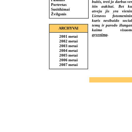
buitis, treti jo darbus ve
Portretas
itin aukštai. Bet ku
Susitikimai
atveju jis yra vienint
Žvilgsnis
Lietuvos fotomeninin
kuris nesibaido social
temų ir parodo žlungan
ARCHYVAI
kaimo visuome
gyvenimą
.
2001 metai
2002 metai
2003 metai
2004 metai
2005 metai
2006 metai
2007 metai