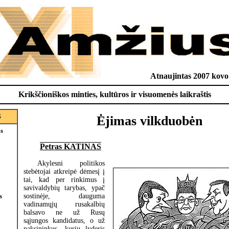
Atnaujintas 2007 kovo 
Krikščioniškos minties, kultūros ir visuomenės laikraštis
S
Ėjimas vilkduobėn
is
Petras KATINAS
Akylesni politikos
stebėtojai atkreipė dėmesį į
tai, kad per rinkimus į
savivaldybių tarybas, ypač
sostinėje, dauguma
s
vadinamųjų rusakalbių
balsavo ne už Rusų
sąjungos kandidatus, o už
paksininkus, kurių lyderis