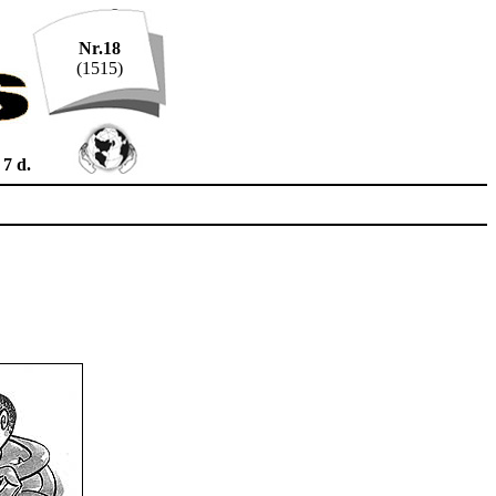
Nr.18
(1515)
7 d.