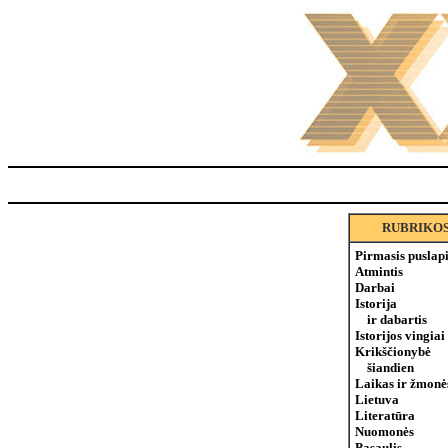
RUBRIKO
Pirmasis puslap
Atmintis
Darbai
Istorija
ir dabartis
Istorijos vingiai
Krikščionybė
šiandien
Laikas ir žmonė
Lietuva
Literatūra
Nuomonės
Pasaulis