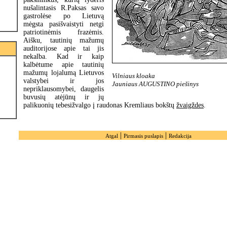
nušalintasis R.Paksas savo
gastrolėse po Lietuvą
mėgsta pasišvaistyti netgi
patriotinėmis frazėmis.
Aišku, tautinių mažumų
auditorijose apie tai jis
nekalba. Kad ir kaip
kalbėtume apie tautinių
mažumų lojalumą Lietuvos
Vilniaus kloaka
valstybei ir jos
Jauniaus AUGUSTINO piešinys
nepriklausomybei, daugelis
buvusių atėjūnų ir jų
palikuonių tebesižvalgo į raudonas Kremliaus bokštų
žvaigždes
.
|
|
Atgal
Pirmasis puslapis
Redakcija