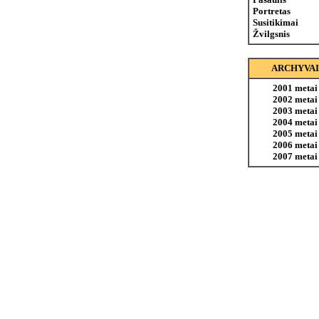
Portretas
Susitikimai
Žvilgsnis
ARCHYVAI
2001 metai
2002 metai
2003 metai
2004 metai
2005 metai
2006 metai
2007 metai