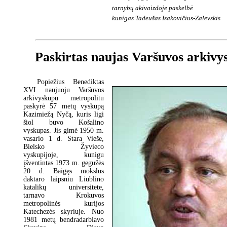
tarnybų akivaizdoje paskelbė
kunigas Tadeušas Isakovičius-Zalevskis
Paskirtas naujas Varšuvos arkivy
Popiežius Benediktas
XVI naujuoju Varšuvos
arkivyskupu metropolitu
paskyrė 57 metų vyskupą
Kazimiežą Nyčą, kuris ligi
šiol buvo Košalino
vyskupas. Jis gimė 1950 m.
vasario 1 d. Stara Vieše,
Bielsko Žyvieco
vyskupijoje, kunigu
įšventintas 1973 m. gegužės
20 d. Baigęs mokslus
daktaro laipsniu Liublino
katalikų universitete,
tarnavo Krokuvos
metropolinės kurijos
Katechezės skyriuje. Nuo
1981 metų bendradarbiavo