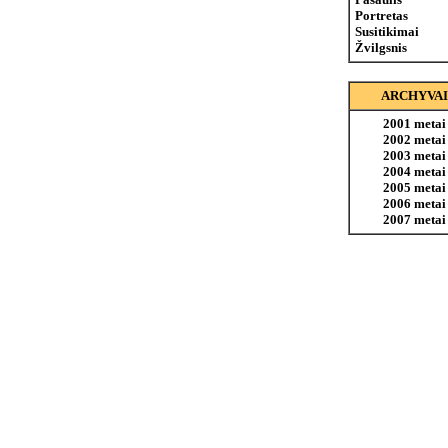
Portretas
Susitikimai
Žvilgsnis
ARCHYVAI
2001 metai
2002 metai
2003 metai
2004 metai
2005 metai
2006 metai
2007 metai