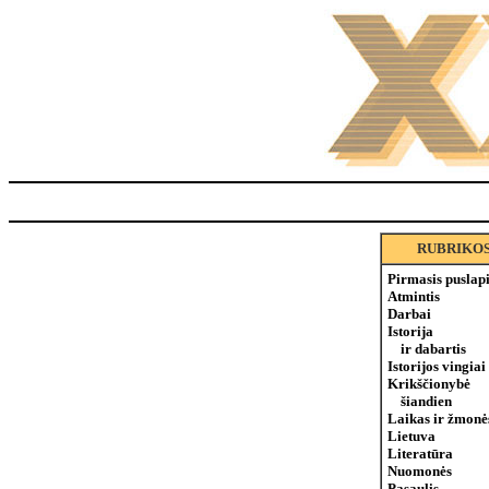
RUBRIKO
Pirmasis puslap
Atmintis
Darbai
Istorija
ir dabartis
Istorijos vingiai
Krikščionybė
šiandien
Laikas ir žmonė
Lietuva
Literatūra
Nuomonės
Pasaulis