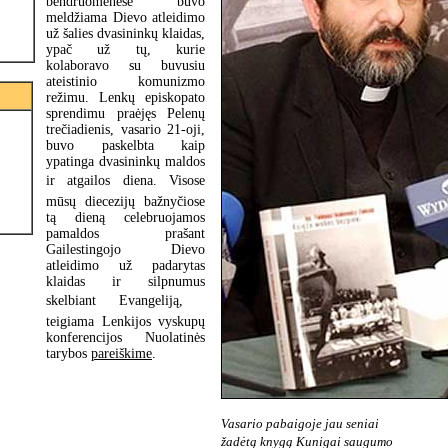
bendruomenėse buvo
meldžiama Dievo atleidimo
už šalies dvasininkų klaidas,
ypač už tų, kurie
kolaboravo su buvusiu
ateistinio komunizmo
režimu. Lenkų episkopato
sprendimu praėjęs Pelenų
trečiadienis, vasario 21-oji,
buvo paskelbta kaip
ypatinga dvasininkų maldos
ir atgailos diena. Visose
mūsų diecezijų bažnyčiose
tą dieną celebruojamos
pamaldos prašant
Gailestingojo Dievo
atleidimo už padarytas
klaidas ir silpnumus
skelbiant Evangeliją, 
teigiama Lenkijos vyskupų
konferencijos Nuolatinės
tarybos
pareiškime
.
Vasario pabaigoje jau seniai
žadėtą knygą Kunigai saugumo