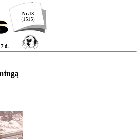
Nr.18
(1515)
7 d.
smingą