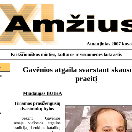
Atnaujintas 2007 kovo 
Krikščioniškos minties, kultūros ir visuomenės laikraštis
S
Gavėnios atgaila svarstant skau
is
praeitį
Mindaugas BUIKA
Tiriamos prasižengusių
dvasininkų bylos
s
Sekant Gavėnios
senąja viešosios atgailos
tradicija, Lenkijos katalikų