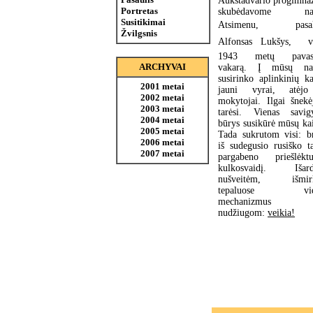
Aukštadvario progimnaz
Portretas
skubėdavome na
Susitikimai
Atsimenu,  pasak
Žvilgsnis
Alfonsas Lukšys,  v
1943 metų pavasa
ARCHYVAI
vakarą. Į mūsų na
susirinko aplinkinių k
2001 metai
jauni vyrai, atėj
2002 metai
mokytojai. Ilgai šnekėj
2003 metai
tarėsi. Vienas savig
2004 metai
būrys susikūrė mūsų ka
2005 metai
Tada sukrutom visi: br
2006 metai
iš sudegusio rusiško t
2007 metai
pargabeno priešlėktu
kulkosvaidį. Išar
nušveitėm, išmir
tepaluose vid
mechanizmus
nudžiugom:
veikia!