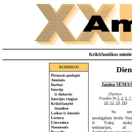
Krikščioniškos minties
RUBRIKOS
Dien
Pirmasis puslapis
Atmintis
Janina SEMA
Darbai
Istorija
(Tęsinys.
ir dabartis
Pradžia Nr.
1
,
3
,
5
,
7
,
Istorijos vingiai
10
,
12
,
14
,
16
)
Krikščionybė
šiandien
 Su neri
Laikas ir žmonės
Lietuva
savaitgaliais brolis Vyt
Literatūra
iš Trakų mokyt
Nuomonės
seminarijos, aš
Pasaulis