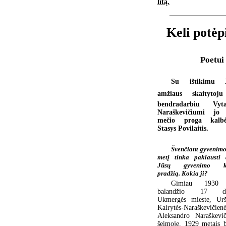
litą.
Keli potėp
Poetui 
Su ištikimu 
amžiaus skaitytoj
bendradarbiu Vyta
Naraškevičiumi jo
mečio proga kalbė
Stasys Povilaitis.
Švenčiant gyvenimo
metį tinka paklausti 
Jūsų gyvenimo ke
pradžią. Kokia ji?
Gimiau 1930
balandžio 17 di
Ukmergės mieste, Urš
Kairytės-Naraškevičienė
Aleksandro Naraškevič
šeimoje. 1929 metais 