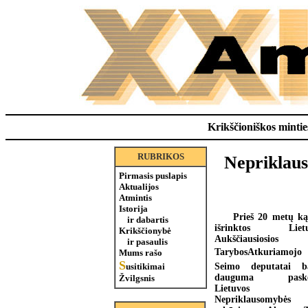
Krikščioniškos minties
RUBRIKOS
Nepriklaus
Pirmasis puslapis
Aktualijos
Atmintis
Istorija
Prieš 20 metų ką
ir dabartis
išrinktos Lietu
Krikščionybė
Aukščiausiosios
ir pasaulis
TarybosAtkuriamojo
Mums rašo
S
Seimo deputatai b
usitikimai
dauguma paske
Žvilgsnis
Lietuvos
Nepriklausomybės