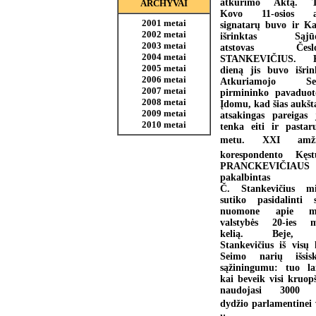
atkūrimo Aktą. T
ARCHYVAI
Kovo 11-osios a
2001 metai
signatarų buvo ir K
2002 metai
išrinktas Sąjūd
2003 metai
atstovas Česlo
2004 metai
STANKEVIČIUS. K
2005 metai
dieną jis buvo išrin
2006 metai
Atkuriamojo Se
2007 metai
pirmininko pavaduot
2008 metai
Įdomu, kad šias aukšta
2009 metai
atsakingas pareigas
2010 metai
tenka eiti ir pastar
metu. XXI amžia
korespondento Kęst
PRANCKEVIČIAUS
pakalbintas
Č. Stankevičius mi
sutiko pasidalinti 
nuomone apie m
valstybės 20-ies 
kelią. Beje,
Stankevičius iš visų 
Seimo narių išsisk
sąžiningumu: tuo la
kai beveik visi kruopš
naudojasi 3000 l
dydžio parlamentinei 