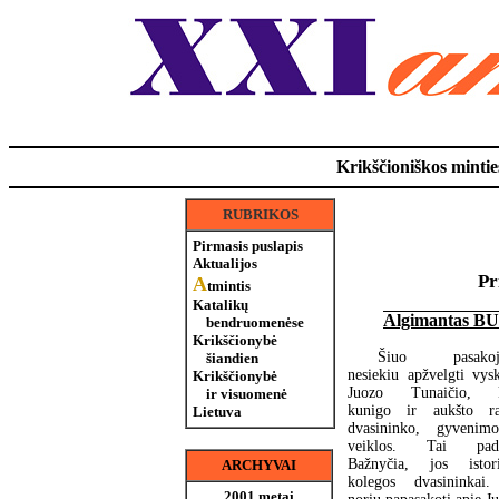
Krikščioniškos minties
RUBRIKOS
Pirmasis puslapis
Aktualijos
Pr
A
tmintis
Katalikų
Algimantas B
bendruomenėse
Krikščionybė
Šiuo pasakoj
šiandien
nesiekiu apžvelgti vys
Krikščionybė
Juozo Tunaičio, k
ir visuomenė
kunigo ir aukšto r
Lietuva
dvasininko, gyvenim
veiklos. Tai pada
Bažnyčia, jos istori
ARCHYVAI
kolegos dvasininkai
2001 metai