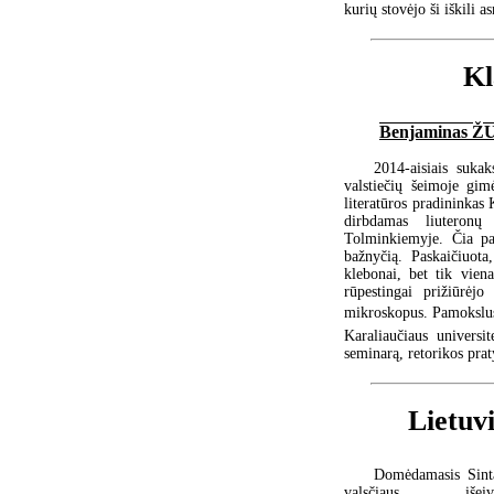
kurių stovėjo ši iškili
Kl
Benjaminas Ž
2014-aisiais suka
valstiečių šeimoje gimė
literatūros pradininkas 
dirbdamas liuteronų
Tolminkiemyje. Čia pa
bažnyčią. Paskaičiuot
klebonai, bet tik viena
rūpestingai prižiūrė
mikroskopus. Pamokslus s
Karaliaučiaus universit
seminarą, retorikos pra
Lietuvi
Domėdamasis Sint
valsčiaus išeivia