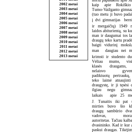
noriu papasakoti apie J
2002 metai
kaip apie Rokiški
2003 metai
Tumo-Vaižganto gimnaz
2004 metai
(tuo metu ji buvo padal
2005 metai
į dvi gimnazijas  bern
2006 metai
ir mergaičių) 1949 
2007 metai
laidos abiturientą, su k
2008 metai
man ir daugumai tos la
2009 metai
draugų teko kartu pradė
2010 metai
baigti vidurinį moksl
2011 metai
man  daugiau nei m
2012 metai
2013 metai
krimsti ir studento du
Vėliau mums, visi
klasės draugams,
nelaisvo gyven
padiktuotų pertraukų,
teko laimė atnaujinti
draugystę, ir ji tęsėsi
ilgiau negu gimnaz
laikais  apie 25 me
J. Tunaitis iki pat 
mirties buvo šio kl
draugų sambūrio dvas
vadovas, morali
autoritetas. Tačiau kalb
dvasininko. Kad ir kur 
paskui draugas. Tikėjim