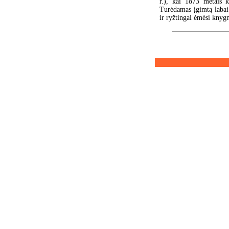
r.), kai 1873 metais 
Turėdamas įgimtą labai
ir ryžtingai ėmėsi knyg