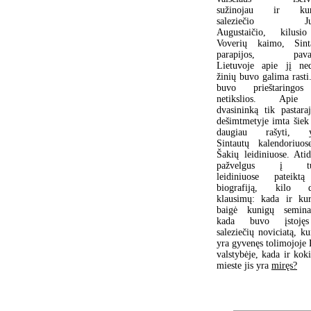
sužinojau ir kun
saleziečio Ju
Augustaičio, kilusi
Voverių kaimo, Sint
parapijos, pavar
Lietuvoje apie jį ne
žinių buvo galima rasti
buvo prieštaringo
netikslios. Apie
dvasininką tik pastara
dešimtmetyje imta šiek 
daugiau rašyti, y
Sintautų kalendoriuos
Šakių leidiniuose. Atid
pažvelgus į tu
leidiniuose pateikt
biografiją, kilo 
klausimų: kada ir kur
baigė kunigų seminar
kada buvo įstoję
saleziečių noviciatą, ku
yra gyvenęs tolimojoje 
valstybėje, kada ir kok
mieste jis yra
miręs?