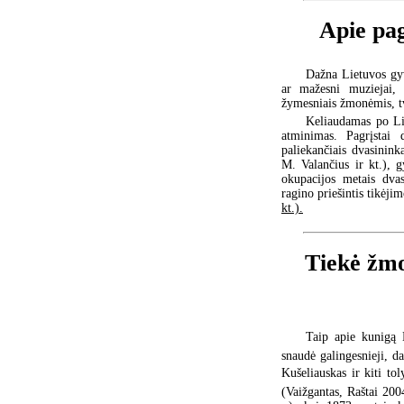
Apie pa
Dažna Lietuvos gyve
ar mažesni muziejai, 
žymesniais žmonėmis, tv
Keliaudamas po Li
atminimas. Pagrįstai d
paliekančiais dvasinink
M. Valančius ir kt.), 
okupacijos metais dvas
ragino priešintis tikėj
kt.).
Tiekė žmo
Taip apie kunigą 
snaudė galingesnieji, d
Kušeliauskas ir kiti to
(Vaižgantas, Raštai 2004