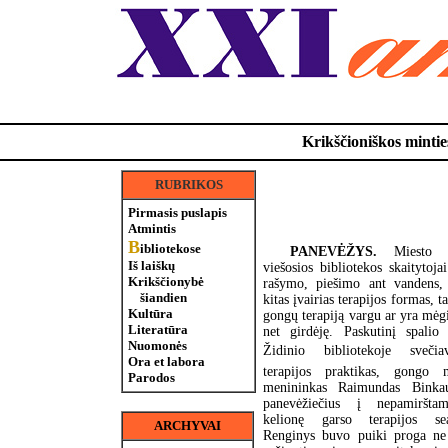
Krikščioniškos minties
RUBRIKOS
Pirmasis puslapis
Atmintis
B
ibliotekose
PANEVĖŽYS.
Miesto s
Iš laiškų
viešosios bibliotekos skaitytoja
Krikščionybė
rašymo, piešimo ant vandens,
šiandien
kitas įvairias terapijos formas, t
Kultūra
gongų terapiją vargu ar yra mėgi
Literatūra
net girdėję. Paskutinį spalio 
Nuomonės
Židinio bibliotekoje sveči
Ora et labora
terapijos praktikas, gongo m
Parodos
menininkas Raimundas Binkau
panevėžiečius į nepamiršta
kelionę garso terapijos s
ARCHYVAI
Renginys buvo puiki proga ne