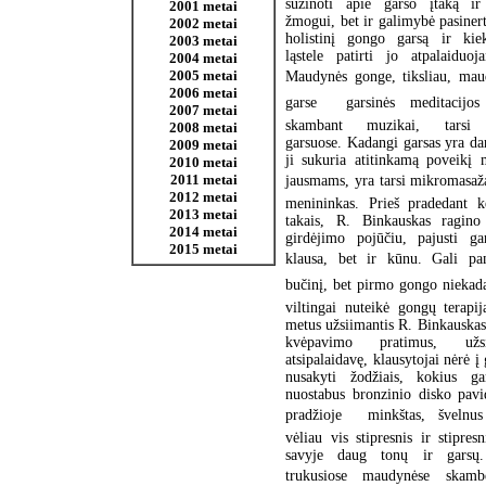
sužinoti apie garso įtaką ir
2001 metai
žmogui, bet ir galimybė pasinert
2002 metai
holistinį gongo garsą ir kie
2003 metai
ląstele patirti jo atpalaiduoj
2004 metai
2005 metai
Maudynės gonge, tiksliau, ma
2006 metai
garse  garsinės meditacijos
2007 metai
skambant muzikai, tarsi
2008 metai
garsuose. Kadangi garsas yra dar
2009 metai
ji sukuria atitinkamą poveikį
2010 metai
2011 metai
jausmams, yra tarsi mikromasažas
2012 metai
menininkas. Prieš pradedant ke
2013 metai
takais, R. Binkauskas ragino 
2014 metai
girdėjimo pojūčiu, pajusti g
2015 metai
klausa, bet ir kūnu. Gali pa
bučinį, bet pirmo gongo niekada 
viltingai nuteikė gongų terapi
metus užsiimantis R. Binkauskas.
kvėpavimo pratimus, užs
atsipalaidavę, klausytojai nėrė į
nusakyti žodžiais, kokius ga
nuostabus bronzinio disko pavi
pradžioje  minkštas, švelnu
vėliau vis stipresnis ir stipresn
savyje daug tonų ir garsų.
trukusiose maudynėse skamb