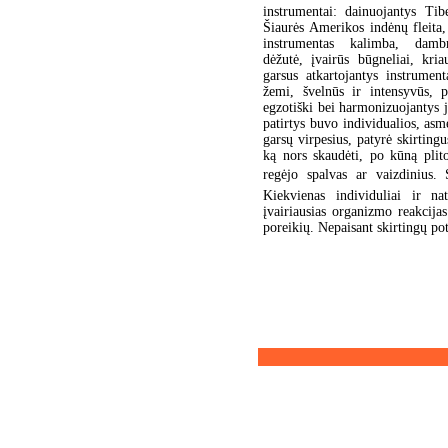
instrumentai: dainuojantys Tib
Šiaurės Amerikos indėnų fleita, 
instrumentas kalimba, dambre
dėžutė, įvairūs būgneliai, kri
garsus atkartojantys instrument
žemi, švelnūs ir intensyvūs, p
egzotiški bei harmonizuojantys j
patirtys buvo individualios, as
garsų virpesius, patyrė skirting
ką nors skaudėti, po kūną plit
regėjo spalvas ar vaizdinius. 
Kiekvienas individuliai ir nat
įvairiausias organizmo reakcija
poreikių. Nepaisant skirtingų poty