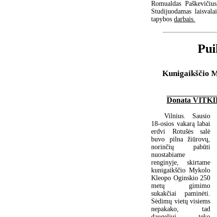
Romualdas Paškevičius,
Studijuodamas laisvala
tapybos
darbais.
Pui
Kunigaikščio 
Donata VITK
Vilnius. Sausio
18-osios vakarą labai
erdvi Rotušės salė
buvo pilna žiūrovų,
norinčių pabūti
nuostabiame
renginyje, skirtame
kunigaikščio Mykolo
Kleopo Oginskio 250
metų gimimo
sukakčiai paminėti.
Sėdimų vietų visiems
nepakako, tad
daugeliui teko