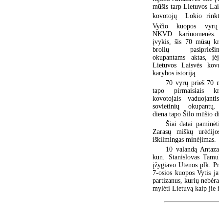
mūšis tarp Lietuvos Lai
kovotojų  Lokio rinkt
Vyčio kuopos vyrų
NKVD kariuomenės.
įvykis, šis 70 mūsų kr
brolių pasiprieši
okupantams aktas, įė
Lietuvos Laisvės kov
karybos istoriją.
70 vyrų prieš 70 
tapo pirmaisiais kr
kovotojais vaduojanti
sovietinių okupantų
diena tapo Šilo mūšio d
Šiai datai paminėt
Zarasų miškų urėdijo
iškilmingas minėjimas.
10 valandą Antaza
kun. Stanislovas Tamul
įžygiavo Utenos plk. Pra
7-osios kuopos Vytis jau
partizanus, kurių nebėr
mylėti Lietuvą kaip jie 