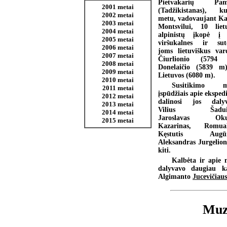
Pietvakarių Pam
2001 metai
(Tadžikistanas), ku
2002 metai
metu, vadovaujant Ka
2003 metai
Montsvilui, 10 liet
2004 metai
alpinistų įkopė į 
2005 metai
viršukalnes ir sut
2006 metai
joms lietuviškus var
2007 metai
Čiurlionio (5794 
2008 metai
Donelaičio (5839 m
2009 metai
Lietuvos (6080 m).
2010 metai
Susitikimo m
2011 metai
įspūdžiais apie ekspedi
2012 metai
dalinosi jos dalyv
2013 metai
Vilius Šaduik
2014 metai
Jaroslavas Okul
2015 metai
Kazarinas, Romual
Kęstutis Augūn
Aleksandras Jurgelioni
kiti.
Kalbėta ir apie n
dalyvavo daugiau ka
Algimanto
Jucevičiaus
Muzi