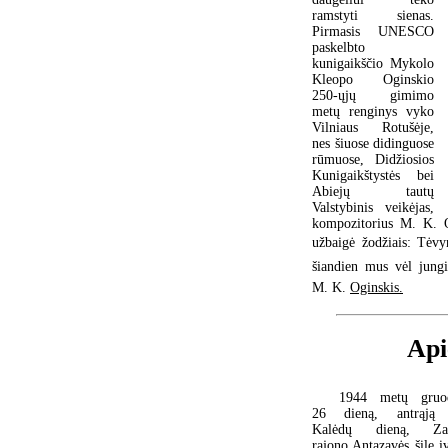
ramstyti sienas.
Pirmasis UNESCO
paskelbto
kunigaikščio Mykolo
Kleopo Oginskio
250-ųjų gimimo
metų renginys vyko
Vilniaus Rotušėje,
nes šiuose didinguose
rūmuose, Didžiosios
Kunigaikštystės bei
Abiejų tautų
Valstybinis veikėjas,
kompozitorius M. K. O
užbaigė žodžiais: Tėvy
šiandien mus vėl jungi
M. K.
Oginskis.
Api
1944 metų gruo
26 dieną, antrąją
Kalėdų dieną, Zar
rajono Antazavės šile į