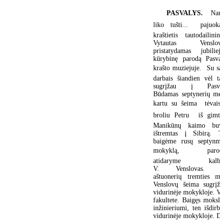
PASVALYS.
Na
liko tušti...  pajuok
kraštietis tautodailini
Vytautas Venslov
pristatydamas jubiliej
kūrybinę parodą Pasva
krašto muziejuje.  Su 
darbais šiandien vėl t
sugrįžau į Pasva
Būdamas septynerių me
kartu su šeima  tėvai
broliu Petru  iš gimt
Manikūnų kaimo bu
ištremtas į Sibirą. 
baigėme rusų septynm
mokyklą,  paro
atidaryme kalbė
V. Venslovas. 
aštuonerių tremties m
Venslovų šeima sugrįž
vidurinėje mokykloje. V
fakultete. Baigęs moks
inžinieriumi, ten išdi
vidurinėje mokykloje. D