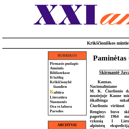
Krikščioniškos minties
RUBRIKOS
Paminėtas 
Pirmasis puslapis
Atmintis
Skirmantė Java
Bibliotekose
Iš laiškų
Kaunas.
Krikščionybė
Nacionaliniame
šiandien
M. K. Čiurlionio da
K
ultūra
muziejuje Kaune mi
Literatūra
iškalbinga sukakt
Nuomonės
Čiurlionio viršūnei 
Ora et labora
Parodos
Renginys buvo ski
pagerbti 1964 met
vykusią I Lietu
ARCHYVAI
alpinistų ekspedici