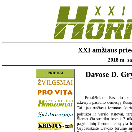
XXI amžiaus prie
2018 m. sa
Davose D. Gry
PRIEDAI
Prestižiniame Pasaulio ek
atkreipti pasaulio dėmesį į Rusij
Tai  jau trečiasis forumas, ku
politikos ir verslo atstovai, t
Šiemet čia susitiko beveik 3 tū
pagrindinių forumo temų yra be
Grybauskaitė Davoso forume su p