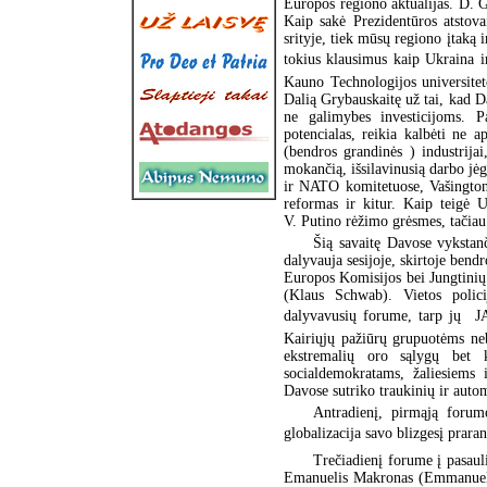
Europos regiono aktualijas. D. G
Kaip sakė Prezidentūros atstov
srityje, tiek mūsų regiono įtaką 
tokius klausimus kaip Ukraina ir
Kauno Technologijos universitet
Dalią Grybauskaitę už tai, kad 
ne galimybes investicijoms. P
potencialas, reikia kalbėti ne a
(bendros grandinės ) industrijai
mokančią, išsilavinusią darbo jė
ir NATO komitetuose, Vašington
reformas ir kitur. Kaip teigė
V. Putino rėžimo grėsmes, tačiau 
Šią savaitę Davose vykstan
dalyvauja sesijoje, skirtoje bendr
Europos Komisijos bei Jungtinių
(Klaus Schwab). Vietos polici
dalyvavusių forume, tarp jų  
Kairiųjų pažiūrų grupuotėms ne
ekstremalių oro sąlygų bet 
socialdemokratams, žaliesiems 
Davose sutriko traukinių ir auto
Antradienį, pirmąją forum
globalizacija savo blizgesį prara
Trečiadienį forume į pasaul
Emanuelis Makronas (Emmanuel 