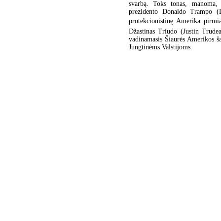
svarbą. Toks tonas, manoma, gr
prezidento Donaldo Trampo (Do
protekcionistinę Amerika pirmi
Džastinas Triudo (Justin Trudea
vadinamasis Šiaurės Amerikos šal
Jungtinėms Valstijoms.