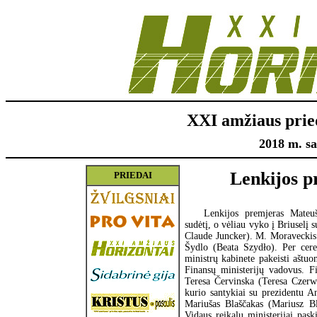
XXI amžiaus prie
2018 m. sa
Lenkijos p
PRIEDAI
Lenkijos premjeras Mateu
sudėtį, o vėliau vyko į Briuselį
Claude Juncker). M. Moraveckis 
Šydlo (Beata Szydło). Per cere
ministrų kabinete pakeisti aštuo
Finansų ministerijų vadovus. F
Teresa Červinska (Teresa Czerw
kurio santykiai su prezidentu 
Mariušas Blaščakas (Mariusz Bla
Vidaus reikalų ministerijai pas