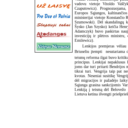
vadovu vietoje Vitoldo Vaščy
Czaputowicz). Prognozuojama, 
Europos Sąjungos, kaltinančios
ministerijai vietoje Konstančio
Szumowski). Dėl skandalingų ki
Šysko (Jan Szysko) keičia Hen
Adamczyk) buvo paskirtas nauju
investicijų ir plėtros ministru
Emilewicz).
Lenkijos premjeras vėliau
Briuseliu įtempti  nesutariama
teismų reforma ilgai buvo kritik
principus. Lenkijai nepaklusus 
joms dar turi pritarti Bendrijos
tikrai turi. Vengrija taip pat 
kvotas. Neseniai susitikę Vengr
dėl migracijos ir pažadėjo laik
Sąjunga grasina sankcijomis Var
Lenkiją į teismą dėl Belovežo 
Lietuva ketina išvengti priešprie