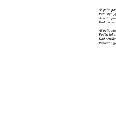
Aš galiu pas
Palaistyti j
Aš galiu pa
Kad akelės ž
Aš galiu pas
Padėti jai a
Kad netrūktų
Pasodinti ga