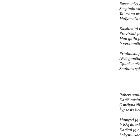
Rasos lašely
Suspindo va
Tai mano m
Mažytė ašar
Kasdieniai 
Pravirkdė jo
Man gaila j
Ir verkianči
Priglausiu 
Aš degančią 
Išpuošiu aša
Saulutės spi
Pabers saul
Karščiausių
O mėlyna ži
Šypsosis žie
Mamytei ją 
Ir bėgsiu ta
Karštai ją 
Sakysiu, kad