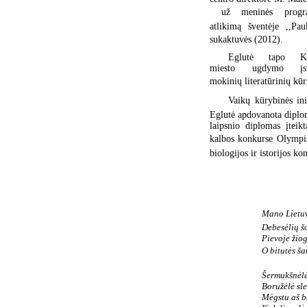
 už meninės progr
atlikimą šventėje ,,Pau
sukaktuvės (2012).
Eglutė tapo K
miesto ugdymo įst
mokinių literatūrinių kūr
Vaikų kūrybinės inic
Eglutė apdovanota diplom
laipsnio diplomas įteik
kalbos konkurse Olympi
biologijos ir istorijos ko
Mano Lietuva
Debesėlių š
Pievoje žiog
O bitutės ša
Šermukšnėl
Boružėlė sle
Mėgstu aš bė