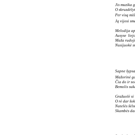
Jis muzika g
O skruzdėlyt
Per visą miš
Ją vijosi sm
Melodija ap
Ausyse liejo
Maža rudoji
Nusijuokė s
Sapne šypsau
Mažorinė g
Čia do ir sol
Bemolis suka
Gražuolė si 
O rė dar šok
Natelės šėls
Skambės dai