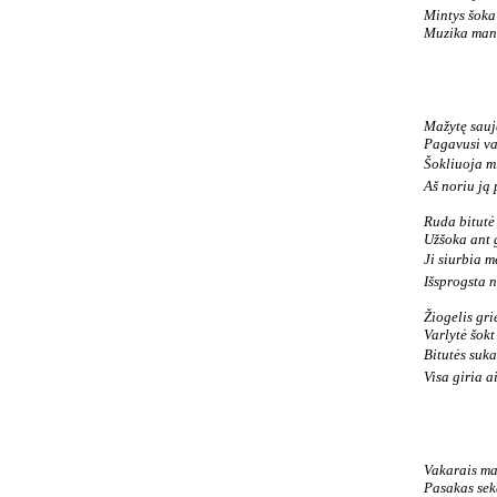
Mintys šoka
Muzika mane
Mažytę sauj
Pagavusi va
Šokliuoja mi
Aš noriu ją 
Ruda bitutė
Užšoka ant g
Ji siurbia 
Išsprogsta n
Žiogelis gri
Varlytė šokt
Bitutės sukas
Visa giria a
Vakarais m
Pasakas sek