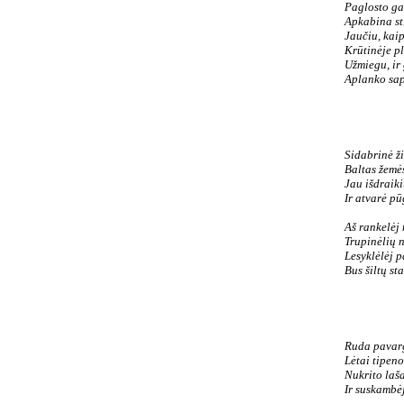
Paglosto ga
Apkabina sti
Jaučiu, kaip
Krūtinėje p
Užmiegu, ir 
Aplanko sap
Sidabrinė ž
Baltas žemė
Jau išdraiki
Ir atvarė pū
Aš rankelėj
Trupinėlių n
Lesyklėlėj 
Bus šiltų st
Ruda pavarg
Lėtai tipeno
Nukrito laša
Ir suskambėj