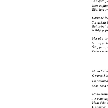
Jo akytės  
Nors augint
Rūpi jam g
Garbanėlėse 
Tik mažytis 
Baltas balt
Ir išdykęs ji
Mes abu  d
Vasarą po l
Šiltą juoką
Pienės mums
Mano šuo va
O mamytė  
Du broliukai
Šoka, šoka tr
Mano broliai
Jie skaičiuo
Moka šokti j
O papūgos  