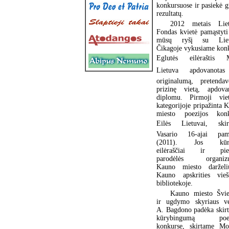
konkursuose ir pasiekė g
rezultatų.
2012 metais Liet
Fondas kvietė pamąstyti
mūsų ryšį su Liet
Čikagoje vykusiame kon
Eglutės eilėraštis 
Lietuva apdovanota
originalumą, pretenda
prizinę vietą, apdova
diplomu. Pirmoji vie
kategorijoje pripažinta 
miesto poezijos konk
Eilės Lietuvai, ski
Vasario 16-ajai pami
(2011). Jos kūr
eilėraščiai ir pieš
parodėlės organizu
Kauno miesto darželiu
Kauno apskrities vieš
bibliotekoje.
Kauno miesto Švie
ir ugdymo skyriaus ve
A. Bagdono padėka skir
kūrybingumą poez
konkurse, skirtame Mo