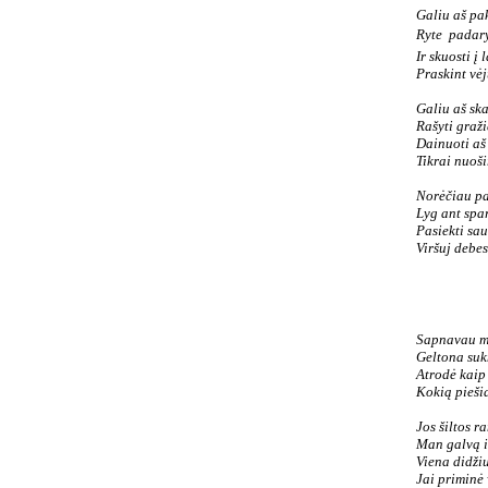
Galiu aš pak
Ryte  padar
Ir skuosti į 
Praskint vėj
Galiu aš ska
Rašyti graži
Dainuoti aš
Tikrai nuoši
Norėčiau pa
Lyg ant spa
Pasiekti sau
Viršuj debes
Sapnavau m
Geltona suk
Atrodė kaip 
Kokią pieši
Jos šiltos r
Man galvą i
Viena didžiu
Jai priminė 