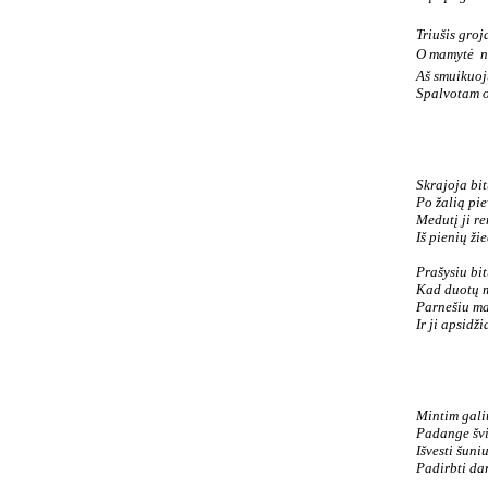
Triušis groj
O mamytė  n
Aš smuikuoj
Spalvotam o
Skrajoja bit
Po žalią pie
Medutį ji r
Iš pienių žie
Prašysiu bit
Kad duotų 
Parnešiu m
Ir ji apsidži
Mintim gali
Padange švi
Išvesti šuni
Padirbti dar