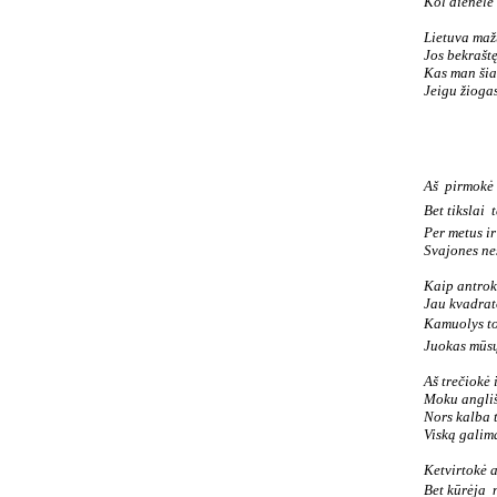
Kol dienelė
Lietuva mažu
Jos bekraštę
Kas man šia
Jeigu žioga
Aš  pirmokė
Bet tikslai  
Per metus ir
Svajones ne
Kaip antrokė
Jau kvadrat
Kamuolys tol
Juokas mūsų 
Aš trečiokė 
Moku angliš
Nors kalba t
Viską galim
Ketvirtokė a
Bet kūrėja 