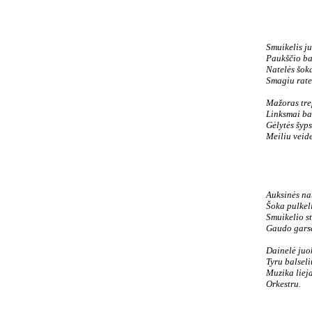
Smuikelis j
Paukščio ba
Natelės šok
Smagiu rate
Mažoras tre
Linksmai bat
Gėlytės šyp
Meiliu veide
Auksinės na
Šoka pulkel
Smuikelio s
Gaudo garse
Dainelė juo
Tyru balseli
Muzika liej
Orkestru.