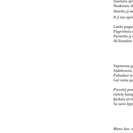
Saulutės sp
Nuskinsiu i
Atnešiu jį m
Ir ji tuo aps
Lauke pagau
Pagriebsiu 
Parnešiu jį
Aš šiandien
Sapnavau gė
Sidabruota 
Pabudusi sv
Gal rasiu ją
Pievelėj pa
Gėlelę baltą
Įteiksiu aš 
Su savo šyp
Mano šuo, v