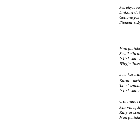
Jos akyse sa
Linksma dai
Geltona jos
Pienėm sužy
Man patinka
Smuikeliu a
Ir linksmai 
Būryje link
Smuikas man
Kartais meil
Tai aš spaud
Ir linksmai 
O pianinas i
Jam vis sąs
Kaip aš sten
Man patinka