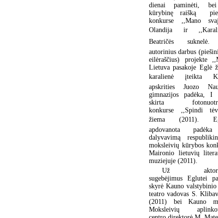
dienai paminėti, be
kūrybinę raišką pieš
konkurse ,,Mano svaj
Olandija ir ,,Karali
Beatričės suknelė
autorinius darbus (piešini
eilėraščius) projekte ,
Lietuva pasakoje Eglė ž
karalienė įteikta K
apskrities Juozo Nauj
gimnazijos padėka, I 
skirta fotonuotr
konkurse ,,Spindi tėv
žiema (2011). Eg
apdovanota padėk
dalyvavimą respubliki
moksleivių kūrybos kon
Maironio lietuvių litera
muziejuje (2011).
Už aktorin
sugebėjimus Eglutei p
skyrė Kauno valstybinio 
teatro vadovas S. Klibav
(2011) bei Kauno mi
Moksleivių aplinkot
centro direktorė M. Mate