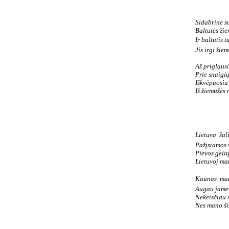
Sidabrinė s
Baltutės žie
Ir baltutis ta
Jis irgi žiem
Aš priglaus
Prie snaigių
Iškvėpuosiu
Iš žiemužės 
Lietuva  ša
Pažįstamos v
Pievos gėlių
Lietuvoj ma
Kaunas  ma
Augau jame
Nekeisčiau s
Nes mano šir