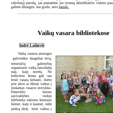
rašytinių) parodą, jau pamatėme jos tyrumą skleidžiančio vidinio pasau
galime džiaugtis: kas gražu, nėra
banalu.
Vaikų vasara bibliotekose
Indrė Lašinytė
Vaikų vasaros atostogos
 galvosūkis daugeliui tėvų,
neturinčių galimybių
organizuoti vaikų laisvalaikį
taip, kaip norėtų. Ne
kiekviena šeima gali sau
leisti vasarą keliauti, ilsėtis
prie jūros ar išleisti vaikus į
mokamas vasaros stovyklas.
Panevėžio miesto
savivaldybės viešoji
biblioteka tokioms šeimoms
šiemet, kaip ir kasmet, siūlė
puikią išeitį  leisti vaikus į