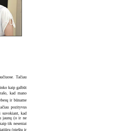
aučiuose. Tačiau
inko kaip galbūt
 rašo, kad mano
debesų ir būname
tačiau pozityvus
i suvokiant, kad
u jaunų (o ir ne
aip tik neseniai
tiūrų (pieštų ir