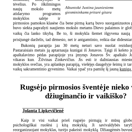
tėvelius. Po iškilmingos
Aštuntokė Justina jauniesiems
naujų mokslo metų
giesmininkams pritarė gitara
atidarymo programos
mokyklos salėje ir
pirmosios pamokos klasėse čia bene pirmą kartą buvo suorganizuotos
buvo siekta paprašyti naujiems mokslo metams Dievo palaimos ir glo
vaikų čia lanko tikybą. Be to, ši mokykla šiemet išgyvena naują į
prisijungė darželis, tad dėmesio, net ir antgamtinio, reikia dar didesnia
Bukonių parapija jau 30 metų neturi savo nuolat reziduoj
Pastaraisiais metais ją aptarnauja kunigai iš Jonavos. Taigi iš keleto j
apaštalavimo pėdas parapijoje yra įmynęs Jonavos Šv. apaštalo J
vikaras kun. Žilvinas Zinkevičius. Jis esti ir dažniausias mieste
mokyklos svečias, yra aplankęs parapiją, viešėjęs daugelyje šeimų ir tar
vaikų sakramentinio gyvenimo. Vaikai ypač yra pamilę šį jauną
kunigą.
Rugsėjo pirmosios šventėje nieko 
džiuginančio ir vaikiško?
Jolanta Lipkevičienė
Kaip ir visi vaikai prieš rugsėjo pirmąją ir mūsų glob
psichologiškai ruošėsi į kitą mokyklą. Ji savivaldybės tary
reorganizuojant mokyklas, turėjo pakeisti mokyklą. Džiaugėmės buvusio