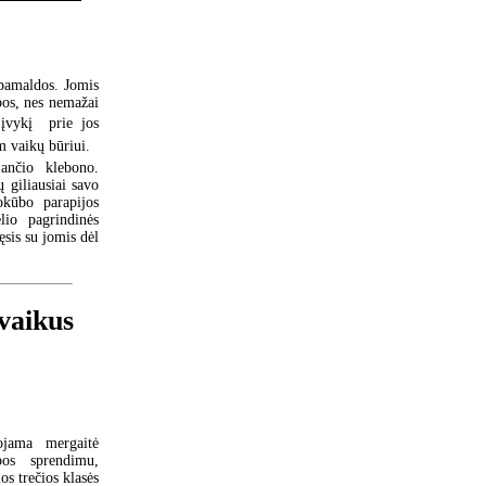
 pamaldos. Jomis
bos, nes nemažai
vykį  prie jos
m vaikų būriui.
ančio klebono.
ų giliausiai savo
okūbo parapijos
lio pagrindinės
ęsis su jomis dėl
vaikus
ojama mergaitė
bos sprendimu,
s trečios klasės