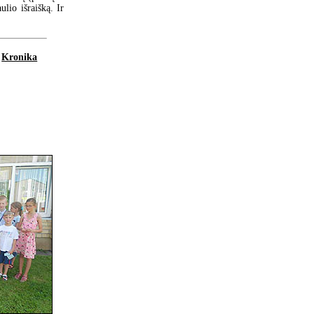
lio išraišką. Ir
Kronika