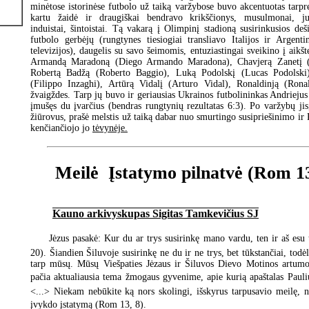
minėtose istorinėse futbolo už taiką varžybose buvo akcentuotas tarpre
kartu žaidė ir draugiškai bendravo krikščionys, musulmonai, jud
induistai, šintoistai. Tą vakarą į Olimpinį stadioną susirinkusios deš
futbolo gerbėjų (rungtynes tiesiogiai transliavo Italijos ir Argenti
televizijos), daugelis su savo šeimomis, entuziastingai sveikino į aikš
Armandą Maradoną (Diego Armando Maradona), Chavjerą Zanetį (Ja
Robertą Badžą (Roberto Baggio), Luką Podolskį (Lucas Podolski)
(Filippo Inzaghi), Artūrą Vidalį (Arturo Vidal), Ronaldinją (Ronal
žvaigždes. Tarp jų buvo ir geriausias Ukrainos futbolininkas Andriejus
įmušęs du įvarčius (bendras rungtynių rezultatas 6:3). Po varžybų jis
žiūrovus, prašė melstis už taiką dabar nuo smurtingo susipriešinimo ir 
kenčiančiojo jo
tėvynėje.
Meilė  Įstatymo pilnatvė (Rom 1
Kauno arkivyskupas Sigitas Tamkevičius SJ
Jėzus pasakė: Kur du ar trys susirinkę mano vardu, ten ir aš esu 
20). Šiandien Šiluvoje susirinkę ne du ir ne trys, bet tūkstančiai, todėl
tarp mūsų. Mūsų Viešpaties Jėzaus ir Šiluvos Dievo Motinos artum
pačia aktualiausia tema žmogaus gyvenime, apie kurią apaštalas Paulius
<...> Niekam nebūkite ką nors skolingi, išskyrus tarpusavio meilę, n
įvykdo įstatymą (Rom 13, 8).