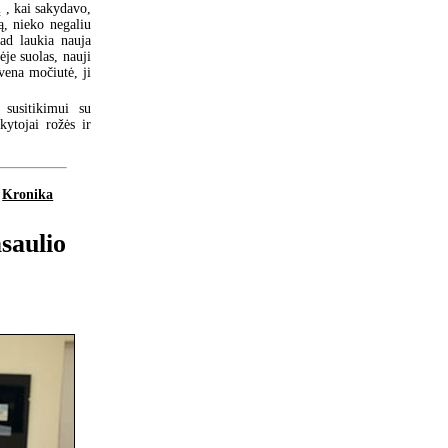
į , kai sakydavo,
ą, nieko negaliu
kad laukia nauja
ėje suolas, nauji
vena močiutė, ji
 susitikimui su
kytojai rožės ir
Kronika
saulio