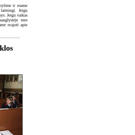
mylime ir esame
laimingi. Jeigu
ys. Jeigu vaikas
aauglystėje mes
ame svajoti apie
klos