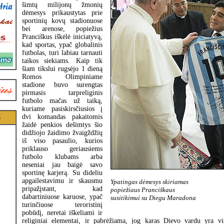
šimtų milijonų žmonių
dėmesys prikaustytas prie
sportinių kovų stadionuose
bei arenose, popiežius
Pranciškus iškėlė iniciatyvą,
kad sportas, ypač globalinis
futbolas, turi labiau tarnauti
taikos siekiams. Kaip tik
šiam tikslui rugsėjo 1 dieną
Romos Olimpiniame
stadione buvo surengtas
pirmasis tarpreliginis
futbolo mačas už taiką,
kuriame pasiskirsčiusios į
dvi komandas pakaitomis
S
žaidė penkios dešimtys šio
didžiojo žaidimo žvaigždžių
iš viso pasaulio, kurios
priklauso geriausiems
futbolo klubams arba
neseniai jau baigė savo
sportinę karjerą. Su dideliu
apgailestavimu ir skausmu
Ypatingas dėmesys skiriamas
pripažįstant, kad
popiežiaus Pranciškaus
dabartiniuose karuose, ypač
susitikimui su Diegu Maradona
turinčiuose teroristinį
pobūdį, neretai iškeliami ir
religiniai elementai, ir pabrėžiama, jog karas Dievo vardu yra vis