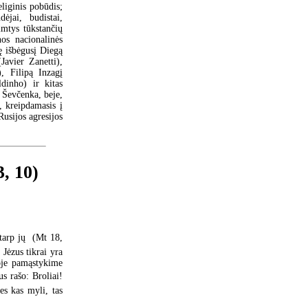
liginis pobūdis;
ėjai, budistai,
imtys tūkstančių
nos nacionalinės
tę išbėgusį Diegą
vier Zanetti),
, Filipą Inzagį
dinho) ir kitas
 Ševčenka, beje,
, kreipdamasis į
Rusijos agresijos
3, 10)
tarp jų  (Mt 18,
 Jėzus tikrai yra
oje pamąstykime
 rašo: Broliai!
es kas myli, tas