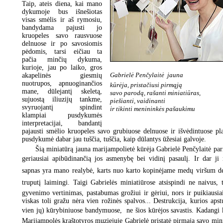
Taip, ateis diena, kai mano
dykumoje bus išnešiotas
visas smėlis ir aš rymosiu,
bandydama pajusti jo
kruopeles savo rausvuose
delnuose ir po savosiomis
pėdomis, tarsi eičiau ta
pačia minčių dykuma,
kurioje, jau po laiko, gros
Gabrielė Penčylaitė  jauna
akapelinės giesmių
nuotrupos, apnuoginančios
kūrėja, pristačiusi pirmąją
mane, dūlejantį skeletą,
savo parodą, rašanti miniatiūras,
sujuostą iliuzijų tankme,
piešianti, vaidinanti
svyruojantį spindint
ir tikinti menininkės pašaukimu
klampiai pusdykumės
interpretacijai, bandantį
pajausti smėlio kruopeles savo grubiuose delnuose ir išvėdintuose pl
pusdykumė dabar jau tuščia, tuščia, kaip dūlantys ūžesiai galvoje.
Šią miniatūrą jauna marijampolietė kūrėja Gabrielė Penčylaitė par
geriausiai apibūdinančią jos asmenybę bei vidinį pasaulį. Ir dar ji
sapnas yra mano realybė, karts nuo karto kopinėjame medų viršum 
truputį laimingi. Taigi Gabrielės miniatiūrose atsispindi ne naivus, 
gyvenimo vertinimas, pastabumas grožiui ir gėriui, nors ir puikiausia
viskas toli gražu nėra vien rožinės spalvos... Destrukcija, kurios apst
vien jų) kūrybiniuose bandymuose,  ne šios kūrėjos savastis. Kadangi k
Marijampolės kraštotyros muziejuje Gabrielė pristatė pirmąją savo minia