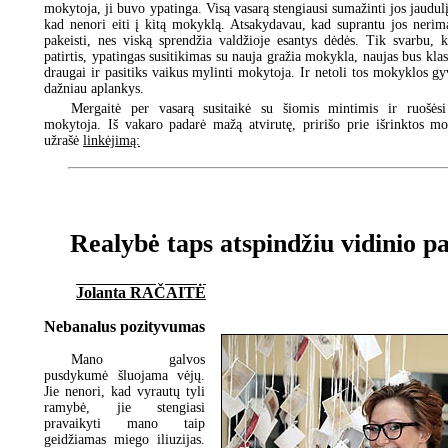
mokytoja, ji buvo ypatinga. Visą vasarą stengiausi sumažinti jos jaudul
kad nenori eiti į kitą mokyklą. Atsakydavau, kad suprantu jos nerim
pakeisti, nes viską sprendžia valdžioje esantys dėdės. Tik svarbu, 
patirtis, ypatingas susitikimas su nauja gražia mokykla, naujas bus klas
draugai ir pasitiks vaikus mylinti mokytoja. Ir netoli tos mokyklos gy
dažniau aplankys.
Mergaitė per vasarą susitaikė su šiomis mintimis ir ruošėsi
mokytoja. Iš vakaro padarė mažą atvirutę, pririšo prie išrinktos mo
užrašė
linkėjimą:
Realybė taps atspindžiu vidinio pa
Jolanta RAČAITĖ
Nebanalus pozityvumas
Mano galvos
pusdykumė šluojama vėjų.
Jie nenori, kad vyrautų tyli
ramybė, jie stengiasi
pravaikyti mano taip
geidžiamas miego iliuzijas.