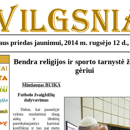
us priedas jaunimui,
2014 m. rugsėjo 12 d.,
Bendra religijos ir sporto tarnystė 
gėriui
Mindaugas BUIKA
Futbolo žvaigždžių
dalyvavimas
Dabar, kai pasaulyje
vyksta nuolatiniai daug
aukų ir išteklių
pareikalaujantys kariniai
konfliktai ir tuo pat metu