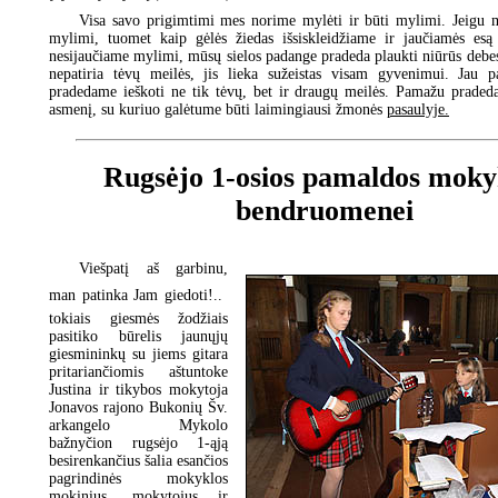
Visa savo prigimtimi mes norime mylėti ir būti mylimi. Jeigu 
mylimi, tuomet kaip gėlės žiedas išsiskleidžiame ir jaučiamės esą 
nesijaučiame mylimi, mūsų sielos padange pradeda plaukti niūrūs debes
nepatiria tėvų meilės, jis lieka sužeistas visam gyvenimui. Jau p
pradedame ieškoti ne tik tėvų, bet ir draugų meilės. Pamažu praded
asmenį, su kuriuo galėtume būti laimingiausi žmonės
pasaulyje.
Rugsėjo 1-osios pamaldos moky
bendruomenei
Viešpatį aš garbinu,
man patinka Jam giedoti!.. 
tokiais giesmės žodžiais
pasitiko būrelis jaunųjų
giesmininkų su jiems gitara
pritariančiomis aštuntoke
Justina ir tikybos mokytoja
Jonavos rajono Bukonių Šv.
arkangelo Mykolo
bažnyčion rugsėjo 1-ąją
besirenkančius šalia esančios
pagrindinės mokyklos
mokinius, mokytojus ir