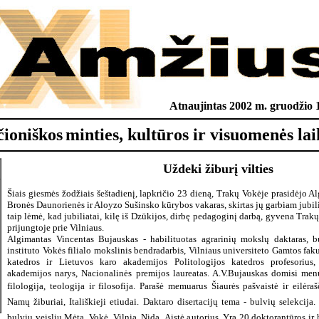
Atnaujintas 2002 m. gruodžio 1
čioniškos
minties, kultūros ir visuomenės lai
Uždeki žiburį vilties
Šiais giesmės žodžiais šeštadienį, lapkričio 23 dieną, Trakų Vokėje prasidėjo 
Bronės Daunorienės ir Aloyzo Sušinsko kūrybos vakaras, skirtas jų garbiam jubil
taip lėmė, kad jubiliatai, kilę iš Dzūkijos, dirbę pedagoginį darbą, gyvena Trakų
prijungtoje prie Vilniaus.
Algimantas Vincentas Bujauskas - habilituotas agrarinių mokslų daktaras, 
instituto Vokės filialo mokslinis bendradarbis, Vilniaus universiteto Gamtos fak
katedros ir Lietuvos karo akademijos Politologijos katedros profesorius
akademijos narys, Nacionalinės premijos laureatas. A.V.Bujauskas domisi menu
filologija, teologija ir filosofija. Parašė memuarus Šiaurės pašvaistė ir eilėraš
Namų žiburiai, Itališkieji etiudai. Daktaro disertacijų tema - bulvių selekcij
bulvių veislių Mėta, Vokė, Vilnia, Nida, Aistė autorius. Yra 20 doktorantūros