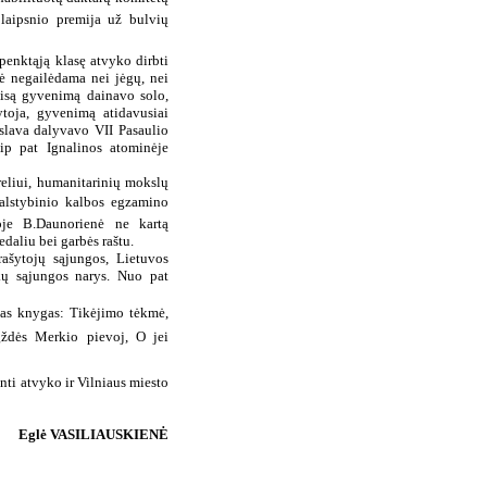
laipsnio premija už bulvių
penktąją klasę atvyko dirbti
ė negailėdama nei jėgų, nei
isą gyvenimą dainavo solo,
toja, gyvenimą atidavusiai
slava dalyvavo VII Pasaulio
ip pat Ignalinos atominėje
reliui, humanitarinių mokslų
alstybinio kalbos egzamino
oje B.Daunorienė ne kartą
daliu bei garbės raštu.
ašytojų sąjungos, Lietuvos
kų sąjungos narys. Nuo pat
ias knygas: Tikėjimo tėkmė,
ždės Merkio pievoj, O jei
nti atvyko ir Vilniaus miesto
Eglė VASILIAUSKIENĖ