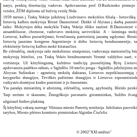
narys, penkių disertacijų vadovas. Apdovanotas prof. D.Rudzinsko pirmojo 
veisles, ŽŪM diplomu už bulvių veislę Nida.
1959 metais į Trakų Vokėje įsikūrusį Liudvinavo mokyklos filialą - lietuvišką 
lietuvių kalbos mokytoja Bronė Daunorienė. Dzūkė iš Alytaus į darbą pasinėr
laiko. Mokytojos dėka mokykla Trakų Vokėje išliko tautinė. B.Daunorienė v
ansambliuose, choruose, vadovavo mokinių saviveiklai. Ji - laiminga moky
Lietuvai, kalbos puoselėjimui, švenčiausių patriotinių jausmų ugdymui. Broni
lietuvių jaunimo kongrese Argentinoje ir dirbo lietuvių bendruomenėje, ta
elektrinėje lietuvių kalbos mokė kitataučius.
Be eilėraščių, mokytoja rašo mokslinius straipsnius, vadovauja maironiečių bū
mokytojų būreliui, yra Trakų Vokės bendruomenės Versmė valdybos narė, v
vertintoja. Už kūrybingumą, kultūros tradicijų puoselėjimą Rytų Lietuv
apdovanota padėkos raštais, o Sąjūdžio 10-mečio proga - Sąjūdžio jubiliejiniu me
Aloyzas Sušinskas - agrarinių mokslų daktaras, Lietuvos nepriklausomųjų r
knygnešio draugijos, Tėviškės pažinimo draugijos ir Lietuvos esperantinin
vaikystės domėjosi krašto praeitimi ir jo žmonėmis.
Yra parašęs miniatiūrų ir aforizmų, eilėraščių, sonetų, apybraižų. Išleido penk
Tarp nerimo ir skausmo, Žmogiškojo pavasario giesmininkas, Sužibo žvaig
užgniauš širdies plakimą.
Šį kūrybinį vakarą surengė Vilniaus miesto Panerių seniūnija. Jubiliatus pasveiki
tarybos, Miesto plėtros komiteto pirmininkas Algirdas Čiučelis.
© 2002"XXI amžius"