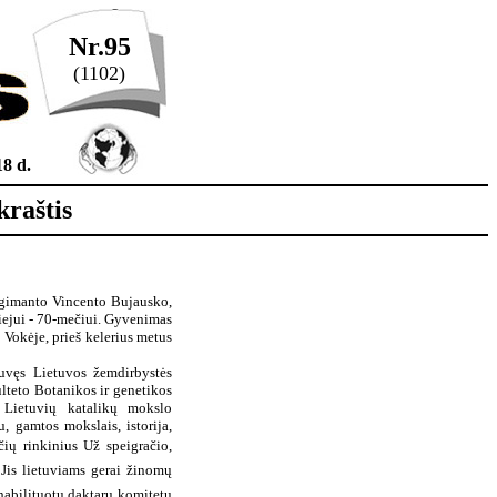
Nr.95
(1102)
8 d.
kraštis
Algimanto Vincento Bujausko,
iejui - 70-mečiui. Gyvenimas
 Vokėje, prieš kelerius metus
buvęs Lietuvos žemdirbystės
ulteto Botanikos ir genetikos
, Lietuvių katalikų mokslo
, gamtos mokslais, istorija,
čių rinkinius Už speigračio,
a. Jis lietuviams gerai žinomų
 ir habilituotų daktarų komitetų