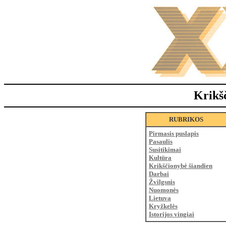
Krikš
RUBRIKOS
Pirmasis puslapis
Pasaulis
Susitikimai
Kultūra
Krikščionybė šiandien
Darbai
Žvilgsnis
Nuomonės
Lietuva
Kryžkelės
Istorijos vingiai