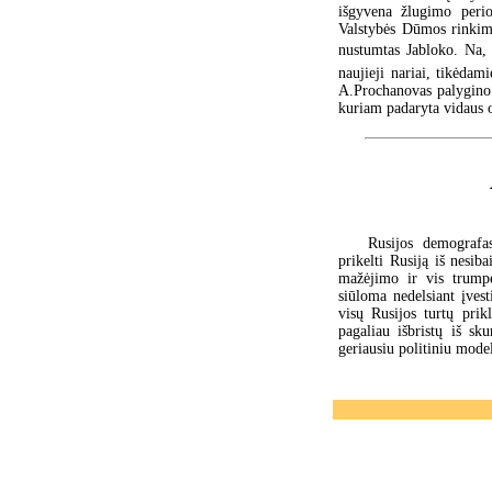
išgyvena žlugimo peri
Valstybės Dūmos rinkimų
nustumtas Jabloko. Na, 
naujieji nariai, tikėda
A.Prochanovas palygino 
kuriam padaryta vidaus
Rusijos demografas
prikelti Rusiją iš nesib
mažėjimo ir vis trumpė
siūloma nedelsiant įves
visų Rusijos turtų prik
pagaliau išbristų iš sk
geriausiu politiniu mode