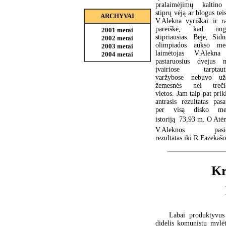
pralaimėjimų kaltino
stiprų vėją ar blogus tei
ARCHYVAI
V.Alekna vyriškai ir r
pareiškė, kad nuga
2001 metai
stipriausias. Beje, Sidn
2002 metai
olimpiados aukso med
2003 metai
laimėtojas V.Alekna
2004 metai
pastaruosius dvejus 
įvairiose tarptauti
varžybose nebuvo už
žemesnės nei trečio
vietos. Jam taip pat prik
antrasis rezultatas pasa
per visą disko me
istoriją  73,93 m. O Atė
V.Aleknos pasie
rezultatas iki R.Fazeka
Kr
Labai produktyvus 
didelis komunistų mylėt