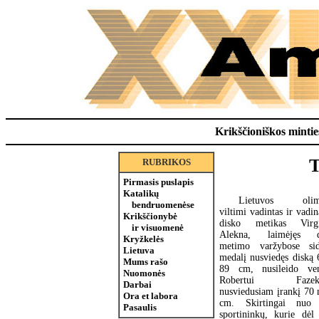
Krikščioniškos minties
T
RUBRIKOS
Pirmasis puslapis
Katalikų
Lietuvos olim
bendruomenėse
viltimi vadintas ir vadi
Krikščionybė
disko metikas Virgil
ir visuomenė
Alekna, laimėjęs d
Kryžkelės
metimo varžybose sid
Lietuva
medalį nusviedęs diską
Mums rašo
89 cm, nusileido ven
Nuomonės
Robertui Fazeka
Darbai
nusviedusiam įrankį 70
Ora et labora
cm. Skirtingai nuo 
Pasaulis
sportininkų, kurie dėl