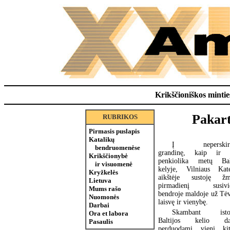
Krikščioniškos minties
Pakart
RUBRIKOS
Pirmasis puslapis
Katalikų
Į neperskiri
bendruomenėse
grandinę, kaip ir p
Krikščionybė
penkiolika metų Balt
ir visuomenė
kelyje, Vilniaus Kat
Kryžkelės
aikštėje sustoję žm
Lietuva
pirmadienį susivie
Mums rašo
bendroje maldoje už Tė
Nuomonės
laisvę ir vienybę.
Darbai
Skambant istor
Ora et labora
Baltijos kelio dai
Pasaulis
perduodami vieni kit