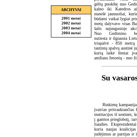
gėlių puokštę nuo Ged
kalno iki Katedros ai
ARCHYVAI
nunešė jaunuoliai, kuri
2001 metai
būdami vaikai lygiai pri
2002 metai
metų dalyvavo visas Bal
2003 metai
šalis sujungusioje akci
2004 metai
Nuo Gedimino bo
nutiesta ir ilgiausia Lie
trispalvė - 850 metrų 
tautinių spalvų austinė j
kurią laikė šimtai įva
amžiaus žmonių - nuo ži
Su vasaro
Rinkimų kampanija, o
įvairias pritraukiančias
institucijos iš sostinės, 
į gamtos prieglobstį, ta
liaudies. Eksprezidenta
kuria naujas koalicijas
judėjimus ar partijas ir 