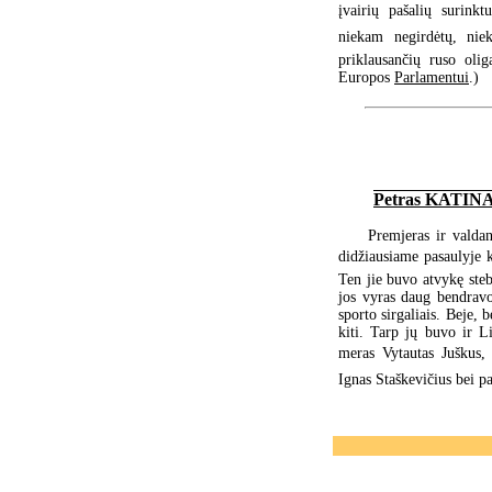
įvairių pašalių surinkt
niekam negirdėtų, niek
priklausančių ruso olig
Europos
Parlamentui
.)
Petras KATIN
Premjeras ir valdan
didžiausiame pasaulyje k
Ten jie buvo atvykę ste
jos vyras daug bendravo s
sporto sirgaliais. Beje, 
kiti. Tarp jų buvo ir Li
meras Vytautas Juškus, 
Ignas Staškevičius bei p